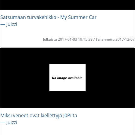
Satsumaan turvakehikko - My Summer Car
― Juizzi
Julkaistu 2017-01-03 19:15:39 / Tallennettu 2017-12-07
Miksi veneet ovat kiellettyjä J0Pilta
― Juizzi