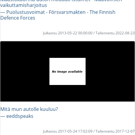
vaikuttamisharjoitus
― Puolustusvoimat - Försvarsmakten - The Finnish
Defence Forces
Julkaistu 2013-05-22 00:00:00 / Tallennettu 2022-08-23
Mitä mun autolle kuuluu?
― eeddspeaks
Julkaistu 2017-05-24 17:02:09 / Tallennettu 2017-12-07