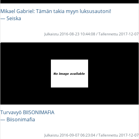
Mikael Gabriel: Tämän takia myyn luksusautoni!
― Seiska
Julkaistu 2016-08-23 10:44:08 / Tallennettu 2017-12-07
Turvavyö BIISONIMAFIA
― Biisonimafia
Julkaistu 2016-09-07 06:23:04 / Tallennettu 2017-12-07