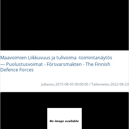
Maavoimien Liikkuvuus ja tulivoima -toimintanäytös
― Puolustusvoimat - Försvarsmakten - The Finnish
Defence Forces
Julkaistu 2015-08-05 00:00:00 / Tallennettu 2022-08-23