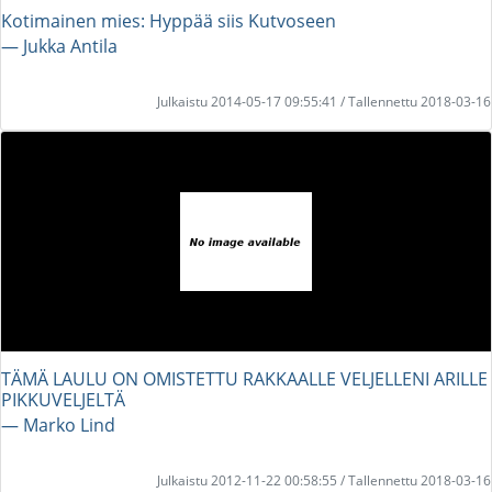
Kotimainen mies: Hyppää siis Kutvoseen
― Jukka Antila
Julkaistu 2014-05-17 09:55:41 / Tallennettu 2018-03-16
TÄMÄ LAULU ON OMISTETTU RAKKAALLE VELJELLENI ARILLE
PIKKUVELJELTÄ
― Marko Lind
Julkaistu 2012-11-22 00:58:55 / Tallennettu 2018-03-16