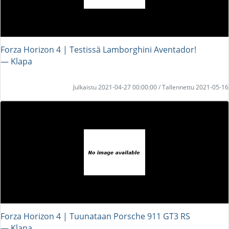
Forza Horizon 4 | Testissä Lamborghini Aventador!
― Klapa
Julkaistu 2021-04-27 00:00:00 / Tallennettu 2021-05-16
Forza Horizon 4 | Tuunataan Porsche 911 GT3 RS
― Klapa