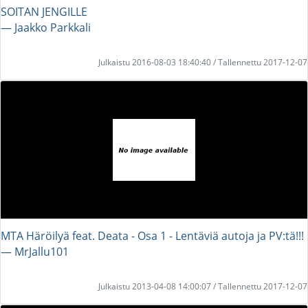
SOITAN JENGILLE
― Jaakko Parkkali
Julkaistu 2016-08-03 18:40:40 / Tallennettu 2017-12-07
MTA Häröilyä feat. Deata - Osa 1 - Lentäviä autoja ja PV:tä!!!
― MrJallu101
Julkaistu 2013-04-08 14:00:07 / Tallennettu 2017-12-07