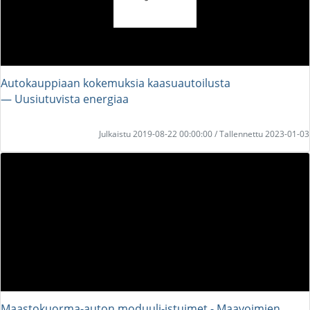
Autokauppiaan kokemuksia kaasuautoilusta
― Uusiutuvista energiaa
Julkaistu 2019-08-22 00:00:00 / Tallennettu 2023-01-03
Maastokuorma-auton moduuli-istuimet - Maavoimien