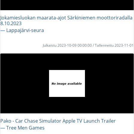
Jokamiesluokan maarata-ajot Särkiniemen moottoriradalla
8.10.2023
― Lappajärvi-seura
Julkaistu 2023-10-09 00:00:00 / Tallennettu 2023-11-01
Pako - Car Chase Simulator Apple TV Launch Trailer
― Tree Men Games