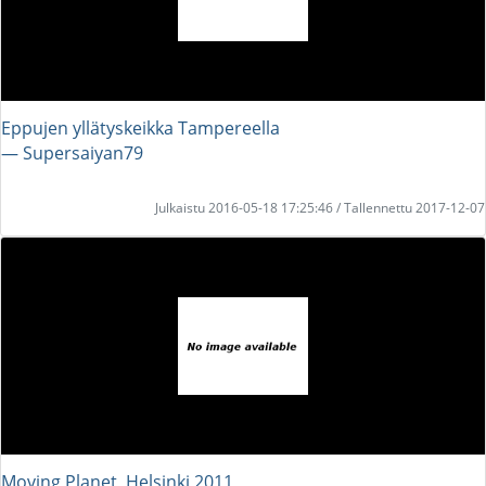
Eppujen yllätyskeikka Tampereella
― Supersaiyan79
Julkaistu 2016-05-18 17:25:46 / Tallennettu 2017-12-07
Moving Planet, Helsinki 2011