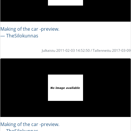
Making of the car -preview.
― TheSilokunnas
Julkaistu 2011-02-03 14:52:50 / Tallennettu 2017-03-09
Making of the car -preview.
― TheSilokunnas