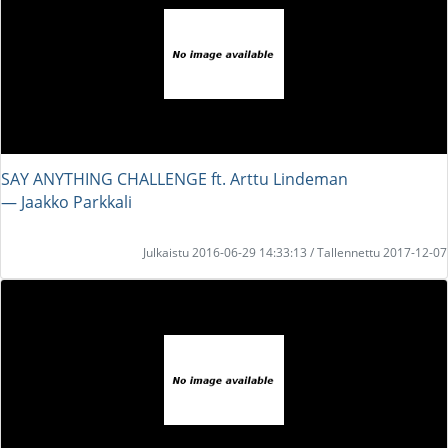
SAY ANYTHING CHALLENGE ft. Arttu Lindeman
― Jaakko Parkkali
Julkaistu 2016-06-29 14:33:13 / Tallennettu 2017-12-07