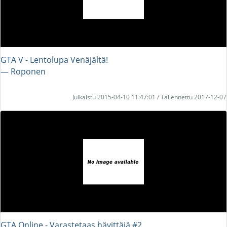
GTA V - Lentolupa Venäjältä!
― Roponen
Julkaistu 2015-04-10 11:47:01 / Tallennettu 2017-12-07
GTA Online - Varastetaas hävittäjä #2