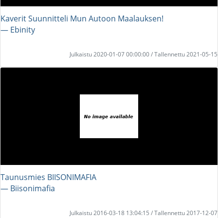
Kaverit Suunnitteli Mun Autoon Maalauksen!
― Ebinity
Julkaistu 2020-01-07 00:00:00 / Tallennettu 2021-05-15
Taunusmies BIISONIMAFIA
― Biisonimafia
Julkaistu 2016-03-18 13:04:15 / Tallennettu 2017-12-07