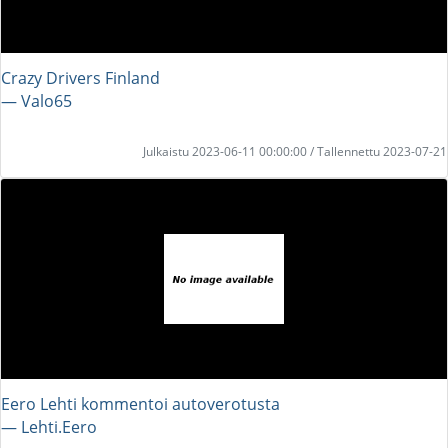
Crazy Drivers Finland
― Valo65
Julkaistu 2023-06-11 00:00:00 / Tallennettu 2023-07-21
Eero Lehti kommentoi autoverotusta
― Lehti.Eero