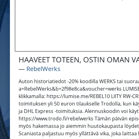
HAAVEET TOTEEN, OSTIN OMAN 
―
RebelWerks
Auton historiatiedot -20% koodilla WERKS tai suoraan
a=RebelWerks&b=2f98e8ca&voucher=werks LUMISE, kok
klikkamalla: https://lumise.me/REBEL10 LIITY RW
toimituksen yli 50 euron tilaukselle Trodolla, kun 
ja DHL Express -toimituksia. Alennuskoodin voi käytt
https://www.trodo.fi/rebelwerks Tämän päivän epis
myös hakemassa jo aiemmin huutokaupasta löydetty r
Scaniasta paljastuu myös yllättävä vika, joka laittaa