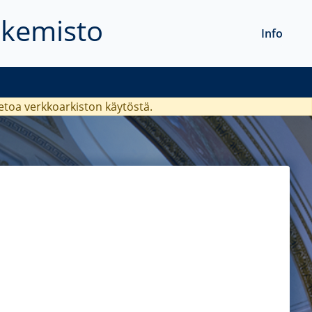
akemisto
Info
ietoa verkkoarkiston käytöstä.