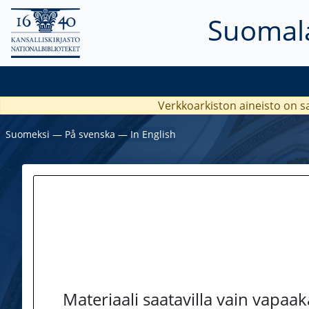
Suomala
Verkkoarkiston aineisto on s
Suomeksi
―
På svenska
―
In English
Materiaali saatavilla vain vapaa