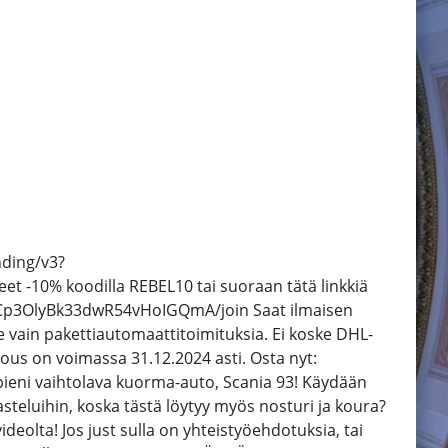
nding/v3?
t -10% koodilla REBEL10 tai suoraan tätä linkkiä
/UCp3OlyBk33dwR54vHoIGQmA/join Saat ilmaisen
e vain pakettiautomaattitoimituksia. Ei koske DHL-
jous on voimassa 31.12.2024 asti. Osta nyt:
pieni vaihtolava kuorma-auto, Scania 93! Käydään
eluihin, koska tästä löytyy myös nosturi ja koura?
deolta! Jos just sulla on yhteistyöehdotuksia, tai