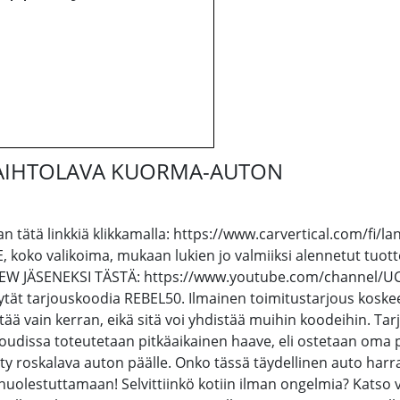
VAIHTOLAVA KUORMA-AUTON
 tätä linkkiä klikkamalla: https://www.carvertical.com/fi/la
o valikoima, mukaan lukien jo valmiiksi alennetut tuottee
-CREW JÄSENEKSI TÄSTÄ: https://www.youtube.com/channel
käytät tarjouskoodia REBEL50. Ilmainen toimitustarjous koske
ää vain kerran, eikä sitä voi yhdistää muihin koodeihin. Tar
oudissa toteutetaan pitkäaikainen haave, eli ostetaan oma 
oskalava auton päälle. Onko tässä täydellinen auto harrast
 huolestuttamaan! Selvittiinkö kotiin ilman ongelmia? Katso vi