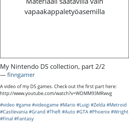
Materiaali saatavilla vain
vapaakappaletyöasemilla
My Nintendo DS collection, part 2/2
―
finngamer
A video of my DS games. Check out the first part here:
http://www.youtube.com/watch?v=WDMM93MRwvg
#video
#game
#videogame
#Mario
#Luigi
#Zelda
#Metroid
#Castlevania
#Grand
#Theft
#Auto
#GTA
#Phoenix
#Wright
#Final
#Fantasy