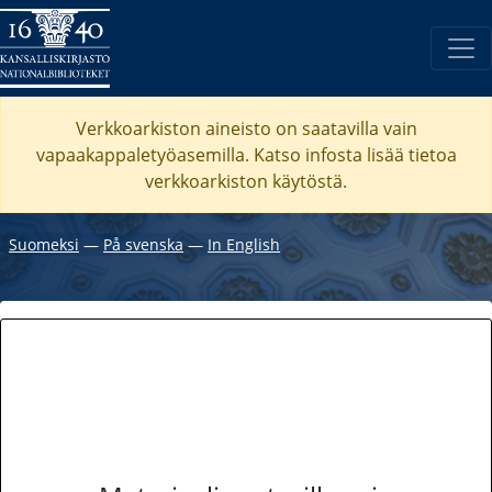
Verkkoarkiston aineisto on saatavilla vain
vapaakappaletyöasemilla. Katso
infosta
lisää tietoa
verkkoarkiston käytöstä.
Suomeksi
―
På svenska
―
In English