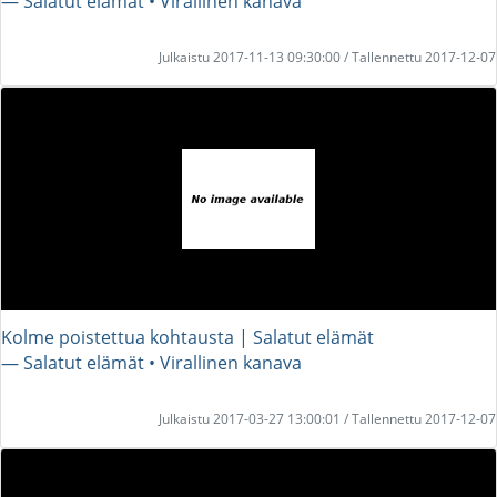
― Salatut elämät • Virallinen kanava
Julkaistu 2017-11-13 09:30:00 / Tallennettu 2017-12-07
Kolme poistettua kohtausta | Salatut elämät
― Salatut elämät • Virallinen kanava
Julkaistu 2017-03-27 13:00:01 / Tallennettu 2017-12-07