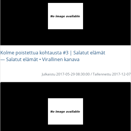
Kolme poistettua kohtausta #3 | Salatut elämät
― Salatut elämät • Virallinen kanava
Julkaistu 2017-05-29 08:30:00 / Tallennettu 2017-12-07