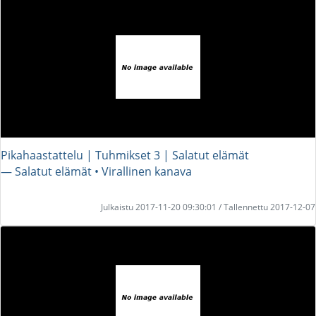
Pikahaastattelu | Tuhmikset 3 | Salatut elämät
― Salatut elämät • Virallinen kanava
Julkaistu 2017-11-20 09:30:01 / Tallennettu 2017-12-07