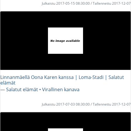
Julkaistu 2017-05-15 08:30:00 / Tallennettu 2017-12-07
Linnanmäellä Oona Karen kanssa | Loma-Stadi | Salatut
elämät
― Salatut elämät • Virallinen kanava
Julkaistu 2017-07-03 08:30:00 / Tallennettu 2017-12-07