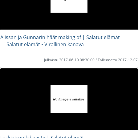
Alissan ja Gunnarin häät making of | Salatut elämät
― Salatut elämät • Virallinen kanava
Julkaistu 2017-06-19 08:30:00 / Tallennettu 2017-12-07
Laskiaispullahaaste | Salatut elämät