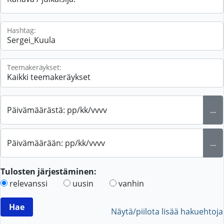
Hashtag:
Teemakeräykset:
Päivämäärästä: pp/kk/vvvv
...
Päivämäärään: pp/kk/vvvv
...
Tulosten järjestäminen:
relevanssi
uusin
vanhin
Näytä/piilota lisää hakuehtoja