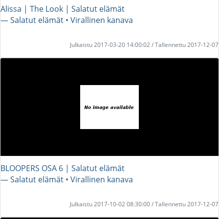
Alissa | The Look | Salatut elämät
― Salatut elämät • Virallinen kanava
Julkaistu 2017-03-20 14:00:02 / Tallennettu 2017-12-07
BLOOPERS OSA 6 | Salatut elämät
― Salatut elämät • Virallinen kanava
Julkaistu 2017-10-02 08:30:00 / Tallennettu 2017-12-07