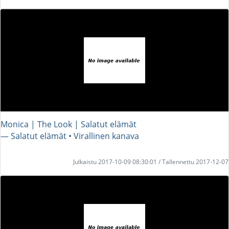
Monica | The Look | Salatut elämät
― Salatut elämät • Virallinen kanava
Julkaistu 2017-10-09 08:30:01 / Tallennettu 2017-12-07