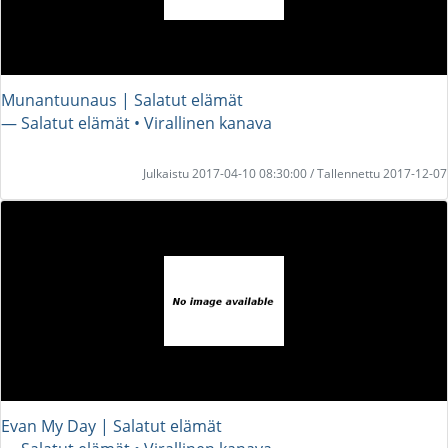
Munantuunaus | Salatut elämät
― Salatut elämät • Virallinen kanava
Julkaistu 2017-04-10 08:30:00 / Tallennettu 2017-12-07
Evan My Day | Salatut elämät