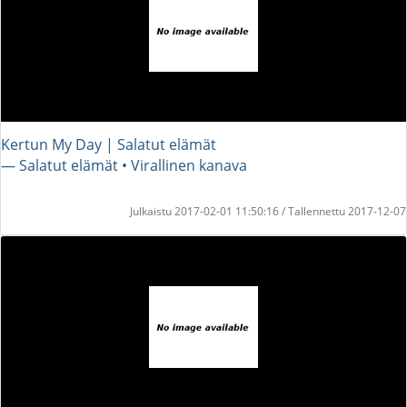
Kertun My Day | Salatut elämät
― Salatut elämät • Virallinen kanava
Julkaistu 2017-02-01 11:50:16 / Tallennettu 2017-12-07