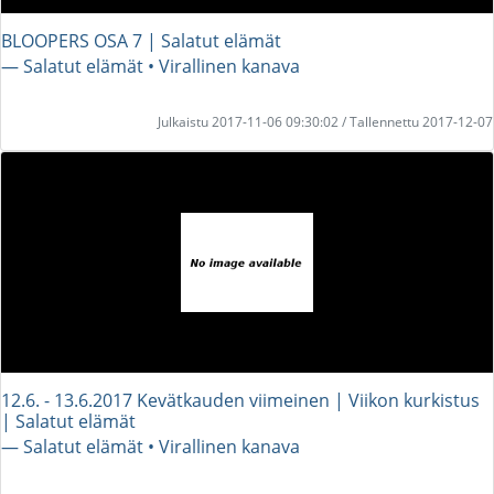
BLOOPERS OSA 7 | Salatut elämät
― Salatut elämät • Virallinen kanava
Julkaistu 2017-11-06 09:30:02 / Tallennettu 2017-12-07
12.6. - 13.6.2017 Kevätkauden viimeinen | Viikon kurkistus
| Salatut elämät
― Salatut elämät • Virallinen kanava