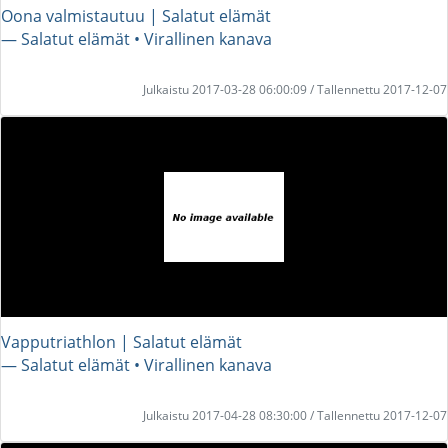
Oona valmistautuu | Salatut elämät
― Salatut elämät • Virallinen kanava
Julkaistu 2017-03-28 06:00:09 / Tallennettu 2017-12-07
Vapputriathlon | Salatut elämät
― Salatut elämät • Virallinen kanava
Julkaistu 2017-04-28 08:30:00 / Tallennettu 2017-12-07