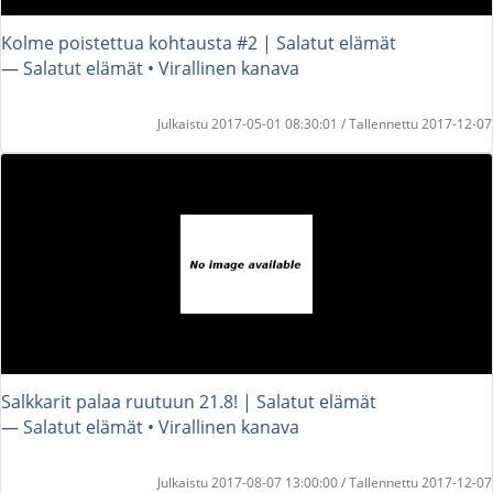
Kolme poistettua kohtausta #2 | Salatut elämät
― Salatut elämät • Virallinen kanava
Julkaistu 2017-05-01 08:30:01 / Tallennettu 2017-12-07
Salkkarit palaa ruutuun 21.8! | Salatut elämät
― Salatut elämät • Virallinen kanava
Julkaistu 2017-08-07 13:00:00 / Tallennettu 2017-12-07