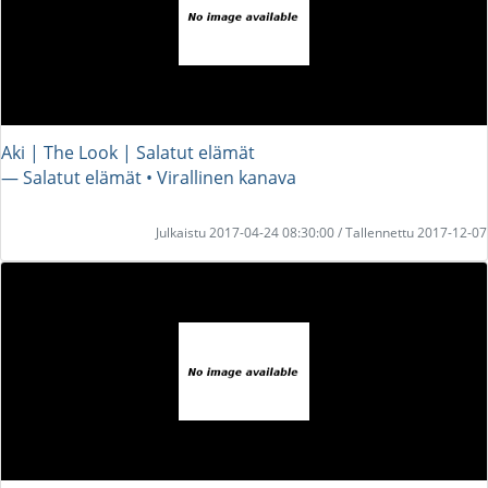
Aki | The Look | Salatut elämät
― Salatut elämät • Virallinen kanava
Julkaistu 2017-04-24 08:30:00 / Tallennettu 2017-12-07