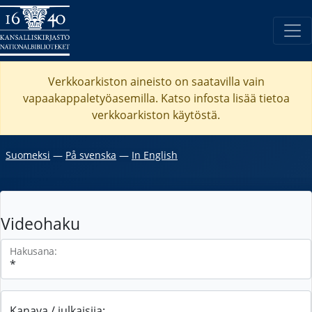
Verkkoarkiston aineisto on saatavilla vain
vapaakappaletyöasemilla. Katso
infosta
lisää tietoa
verkkoarkiston käytöstä.
Suomeksi
―
På svenska
―
In English
Videohaku
Hakusana:
Kanava / julkaisija: