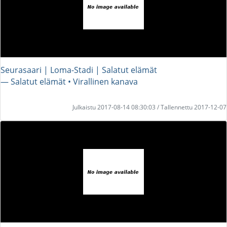
Seurasaari | Loma-Stadi | Salatut elämät
― Salatut elämät • Virallinen kanava
Julkaistu 2017-08-14 08:30:03 / Tallennettu 2017-12-07