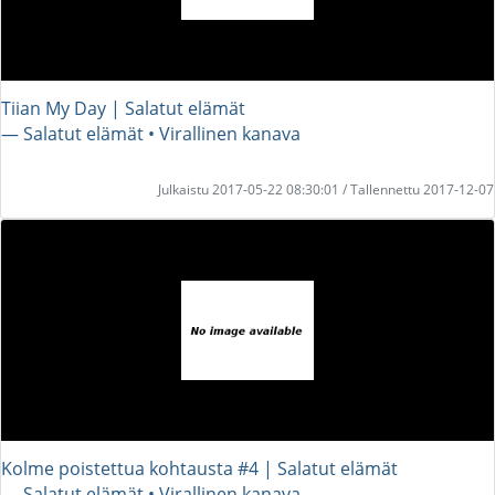
Tiian My Day | Salatut elämät
― Salatut elämät • Virallinen kanava
Julkaistu 2017-05-22 08:30:01 / Tallennettu 2017-12-07
Kolme poistettua kohtausta #4 | Salatut elämät
― Salatut elämät • Virallinen kanava