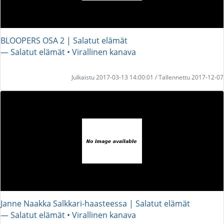
BLOOPERS OSA 2 | Salatut elämät
― Salatut elämät • Virallinen kanava
Julkaistu 2017-03-13 14:00:01 / Tallennettu 2017-12-07
Janne Naakka Salkkari-haasteessa | Salatut elämät
― Salatut elämät • Virallinen kanava