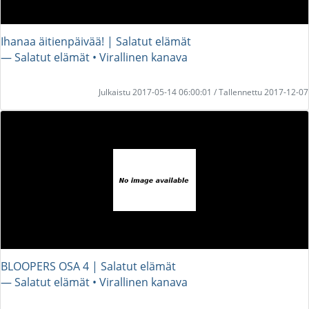
Ihanaa äitienpäivää! | Salatut elämät
― Salatut elämät • Virallinen kanava
Julkaistu 2017-05-14 06:00:01 / Tallennettu 2017-12-07
BLOOPERS OSA 4 | Salatut elämät
― Salatut elämät • Virallinen kanava