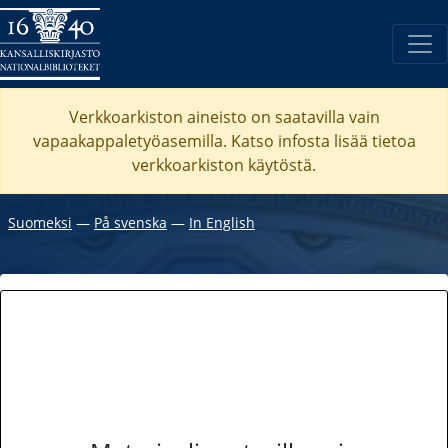
Verkkoarkiston aineisto on saatavilla vain
vapaakappaletyöasemilla. Katso
infosta
lisää tietoa
verkkoarkiston käytöstä.
Suomeksi
―
På svenska
―
In English