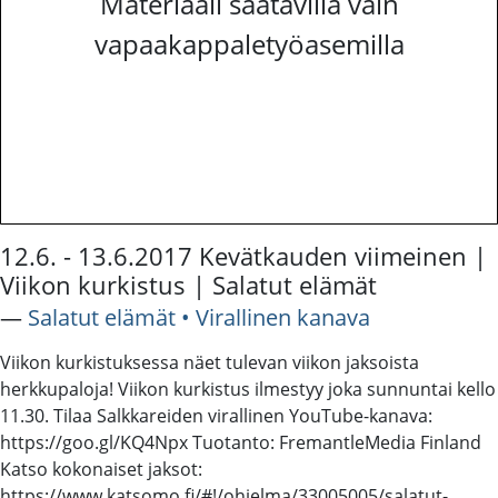
Materiaali saatavilla vain
vapaakappaletyöasemilla
12.6. - 13.6.2017 Kevätkauden viimeinen |
Viikon kurkistus | Salatut elämät
―
Salatut elämät • Virallinen kanava
Viikon kurkistuksessa näet tulevan viikon jaksoista
herkkupaloja! Viikon kurkistus ilmestyy joka sunnuntai kello
11.30. Tilaa Salkkareiden virallinen YouTube-kanava:
https://goo.gl/KQ4Npx Tuotanto: FremantleMedia Finland
Katso kokonaiset jaksot:
https://www.katsomo.fi/#!/ohjelma/33005005/salatut-