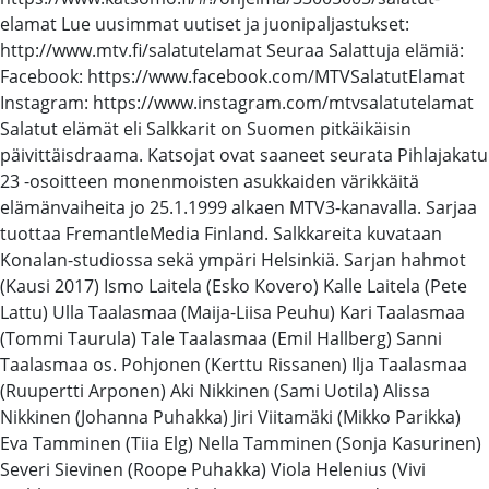
elamat Lue uusimmat uutiset ja juonipaljastukset:
http://www.mtv.fi/salatutelamat Seuraa Salattuja elämiä:
Facebook: https://www.facebook.com/MTVSalatutElamat
Instagram: https://www.instagram.com/mtvsalatutelamat
Salatut elämät eli Salkkarit on Suomen pitkäikäisin
päivittäisdraama. Katsojat ovat saaneet seurata Pihlajakatu
23 -osoitteen monenmoisten asukkaiden värikkäitä
elämänvaiheita jo 25.1.1999 alkaen MTV3-kanavalla. Sarjaa
tuottaa FremantleMedia Finland. Salkkareita kuvataan
Konalan-studiossa sekä ympäri Helsinkiä. Sarjan hahmot
(Kausi 2017) Ismo Laitela (Esko Kovero) Kalle Laitela (Pete
Lattu) Ulla Taalasmaa (Maija-Liisa Peuhu) Kari Taalasmaa
(Tommi Taurula) Tale Taalasmaa (Emil Hallberg) Sanni
Taalasmaa os. Pohjonen (Kerttu Rissanen) Ilja Taalasmaa
(Ruupertti Arponen) Aki Nikkinen (Sami Uotila) Alissa
Nikkinen (Johanna Puhakka) Jiri Viitamäki (Mikko Parikka)
Eva Tamminen (Tiia Elg) Nella Tamminen (Sonja Kasurinen)
Severi Sievinen (Roope Puhakka) Viola Helenius (Vivi