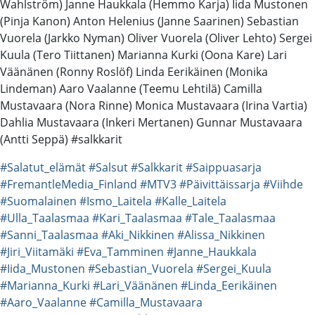
Wahlström) Janne Haukkala (Hemmo Karja) Iida Mustonen
(Pinja Kanon) Anton Helenius (Janne Saarinen) Sebastian
Vuorela (Jarkko Nyman) Oliver Vuorela (Oliver Lehto) Sergei
Kuula (Tero Tiittanen) Marianna Kurki (Oona Kare) Lari
Väänänen (Ronny Roslöf) Linda Eerikäinen (Monika
Lindeman) Aaro Vaalanne (Teemu Lehtilä) Camilla
Mustavaara (Nora Rinne) Monica Mustavaara (Irina Vartia)
Dahlia Mustavaara (Inkeri Mertanen) Gunnar Mustavaara
(Antti Seppä) #salkkarit
#Salatut_elämät
#Salsut
#Salkkarit
#Saippuasarja
#FremantleMedia_Finland
#MTV3
#Päivittäissarja
#Viihde
#Suomalainen
#Ismo_Laitela
#Kalle_Laitela
#Ulla_Taalasmaa
#Kari_Taalasmaa
#Tale_Taalasmaa
#Sanni_Taalasmaa
#Aki_Nikkinen
#Alissa_Nikkinen
#Jiri_Viitamäki
#Eva_Tamminen
#Janne_Haukkala
#Iida_Mustonen
#Sebastian_Vuorela
#Sergei_Kuula
#Marianna_Kurki
#Lari_Väänänen
#Linda_Eerikäinen
#Aaro_Vaalanne
#Camilla_Mustavaara