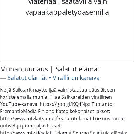
Materiaali saatavilla vain
vapaakappaletyöasemilla
Munantuunaus | Salatut elämät
―
Salatut elämät • Virallinen kanava
Neljä Salkkarit-näyttelijää valmistautuu pääsiäiseen
koristelemalla munia. Tilaa Salkkareiden virallinen
YouTube-kanava: https://goo.gl/KQ4Npx Tuotanto:
FremantleMedia Finland Katso kokonaiset jaksot:
http://www.mtvkatsomo.fi/salatutelamat Lue uusimmat
uutiset ja juonipaljastukset:
http://www.mtv.fi/salatutelamat Seuraa Salattuja elämiä: