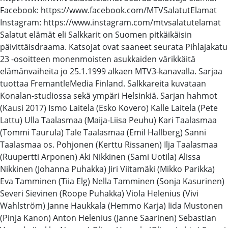
Facebook: https://www.facebook.com/MTVSalatutElamat
Instagram: https://www.instagram.com/mtvsalatutelamat
Salatut elämät eli Salkkarit on Suomen pitkäikäisin
päivittäisdraama. Katsojat ovat saaneet seurata Pihlajakatu
23 -osoitteen monenmoisten asukkaiden värikkäitä
elämänvaiheita jo 25.1.1999 alkaen MTV3-kanavalla. Sarjaa
tuottaa FremantleMedia Finland. Salkkareita kuvataan
Konalan-studiossa sekä ympäri Helsinkiä. Sarjan hahmot
(Kausi 2017) Ismo Laitela (Esko Kovero) Kalle Laitela (Pete
Lattu) Ulla Taalasmaa (Maija-Liisa Peuhu) Kari Taalasmaa
(Tommi Taurula) Tale Taalasmaa (Emil Hallberg) Sanni
Taalasmaa os. Pohjonen (Kerttu Rissanen) Ilja Taalasmaa
(Ruupertti Arponen) Aki Nikkinen (Sami Uotila) Alissa
Nikkinen (Johanna Puhakka) Jiri Viitamäki (Mikko Parikka)
Eva Tamminen (Tiia Elg) Nella Tamminen (Sonja Kasurinen)
Severi Sievinen (Roope Puhakka) Viola Helenius (Vivi
Wahlström) Janne Haukkala (Hemmo Karja) Iida Mustonen
(Pinja Kanon) Anton Helenius (Janne Saarinen) Sebastian