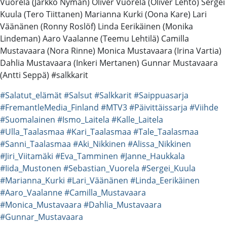
Vuorela (Jarkko Nyman) Oliver Vuorela (Oliver Lehto) Sergei
Kuula (Tero Tiittanen) Marianna Kurki (Oona Kare) Lari
Väänänen (Ronny Roslöf) Linda Eerikäinen (Monika
Lindeman) Aaro Vaalanne (Teemu Lehtilä) Camilla
Mustavaara (Nora Rinne) Monica Mustavaara (Irina Vartia)
Dahlia Mustavaara (Inkeri Mertanen) Gunnar Mustavaara
(Antti Seppä) #salkkarit
#Salatut_elämät
#Salsut
#Salkkarit
#Saippuasarja
#FremantleMedia_Finland
#MTV3
#Päivittäissarja
#Viihde
#Suomalainen
#Ismo_Laitela
#Kalle_Laitela
#Ulla_Taalasmaa
#Kari_Taalasmaa
#Tale_Taalasmaa
#Sanni_Taalasmaa
#Aki_Nikkinen
#Alissa_Nikkinen
#Jiri_Viitamäki
#Eva_Tamminen
#Janne_Haukkala
#Iida_Mustonen
#Sebastian_Vuorela
#Sergei_Kuula
#Marianna_Kurki
#Lari_Väänänen
#Linda_Eerikäinen
#Aaro_Vaalanne
#Camilla_Mustavaara
#Monica_Mustavaara
#Dahlia_Mustavaara
#Gunnar_Mustavaara