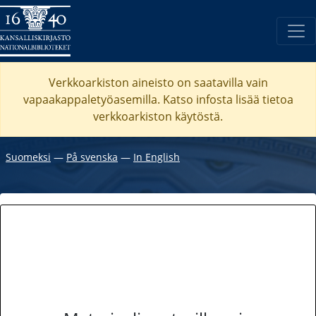
Verkkoarkiston aineisto on saatavilla vain
vapaakappaletyöasemilla. Katso
infosta
lisää tietoa
verkkoarkiston käytöstä.
Suomeksi
―
På svenska
―
In English