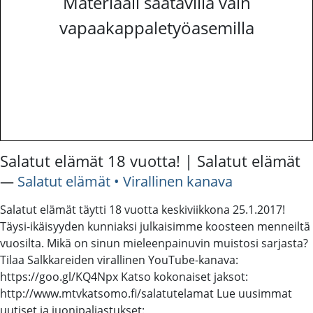
Materiaali saatavilla vain
vapaakappaletyöasemilla
Salatut elämät 18 vuotta! | Salatut elämät
―
Salatut elämät • Virallinen kanava
Salatut elämät täytti 18 vuotta keskiviikkona 25.1.2017!
Täysi-ikäisyyden kunniaksi julkaisimme koosteen menneiltä
vuosilta. Mikä on sinun mieleenpainuvin muistosi sarjasta?
Tilaa Salkkareiden virallinen YouTube-kanava:
https://goo.gl/KQ4Npx Katso kokonaiset jaksot:
http://www.mtvkatsomo.fi/salatutelamat Lue uusimmat
uutiset ja juonipaljastukset: