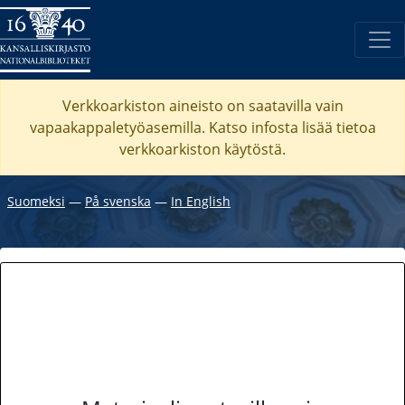
Verkkoarkiston aineisto on saatavilla vain
vapaakappaletyöasemilla. Katso
infosta
lisää tietoa
verkkoarkiston käytöstä.
Suomeksi
―
På svenska
―
In English