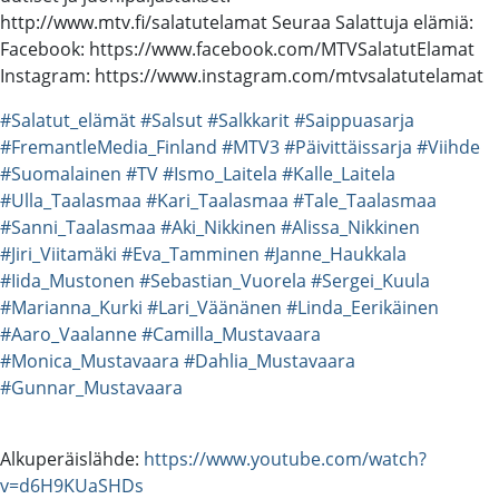
http://www.mtv.fi/salatutelamat Seuraa Salattuja elämiä:
Facebook: https://www.facebook.com/MTVSalatutElamat
Instagram: https://www.instagram.com/mtvsalatutelamat
#Salatut_elämät
#Salsut
#Salkkarit
#Saippuasarja
#FremantleMedia_Finland
#MTV3
#Päivittäissarja
#Viihde
#Suomalainen
#TV
#Ismo_Laitela
#Kalle_Laitela
#Ulla_Taalasmaa
#Kari_Taalasmaa
#Tale_Taalasmaa
#Sanni_Taalasmaa
#Aki_Nikkinen
#Alissa_Nikkinen
#Jiri_Viitamäki
#Eva_Tamminen
#Janne_Haukkala
#Iida_Mustonen
#Sebastian_Vuorela
#Sergei_Kuula
#Marianna_Kurki
#Lari_Väänänen
#Linda_Eerikäinen
#Aaro_Vaalanne
#Camilla_Mustavaara
#Monica_Mustavaara
#Dahlia_Mustavaara
#Gunnar_Mustavaara
Alkuperäislähde:
https://www.youtube.com/watch?
v=d6H9KUaSHDs