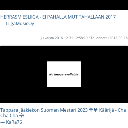
HERRASMIESLIIGA - EI PAHALLA MUT TAHALLAAN 2017
― LiigaMusicOy
Julkaistu 2016-12-31 12:58:19 / Tallennettu 2018-03-16
Tappara Jääkiekon Suomen Mestari 2023 💙🧡 Käärijä - Cha
Cha Cha 🤩
― KaRa76