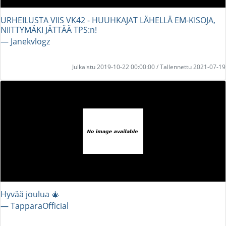
URHEILUSTA VIIS VK42 - HUUHKAJAT LÄHELLÄ EM-KISOJA,
NIITTYMÄKI JÄTTÄÄ TPS:n!
― Janekvlogz
Julkaistu 2019-10-22 00:00:00 / Tallennettu 2021-07-19
Hyvää joulua 🎄
― TapparaOfficial