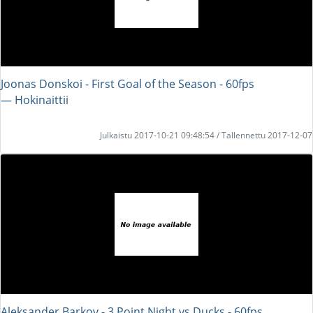
Joonas Donskoi - First Goal of the Season - 60fps
― Hokinaittii
Julkaistu 2017-10-21 09:48:54 / Tallennettu 2017-12-07
Aleksander Barkov - 3 Point Night vs Ducks - 60fps