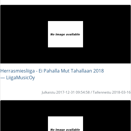
Herrasmiesliiga - Ei Pahalla Mut Tahallaan 2018
― LiigaMusicOy
Julkaistu 2017-12-31 09:54:58 / Tallennettu 2018-03-16