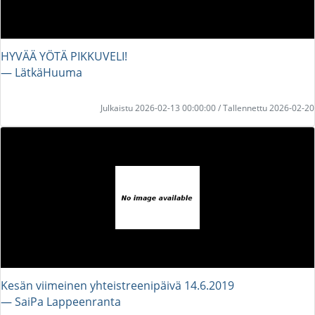
HYVÄÄ YÖTÄ PIKKUVELI!
― LätkäHuuma
Julkaistu 2026-02-13 00:00:00 / Tallennettu 2026-02-20
Kesän viimeinen yhteistreenipäivä 14.6.2019
― SaiPa Lappeenranta