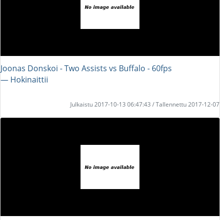
Joonas Donskoi - Two Assists vs Buffalo - 60fps
― Hokinaittii
Julkaistu 2017-10-13 06:47:43 / Tallennettu 2017-12-07