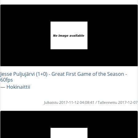
Jesse Puljujärvi (1+0) - Great First Game of the Season -
60fps
― Hokinaittii
Julkaistu 2017-11-12 04:08:41 / Tallennettu 2017-12-07