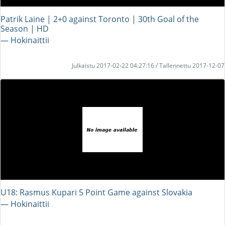
Patrik Laine | 2+0 against Toronto | 30th Goal of the
Season | HD
― Hokinaittii
Julkaistu 2017-02-22 04:27:16 / Tallennettu 2017-12-07
U18: Rasmus Kupari 5 Point Game against Slovakia
― Hokinaittii