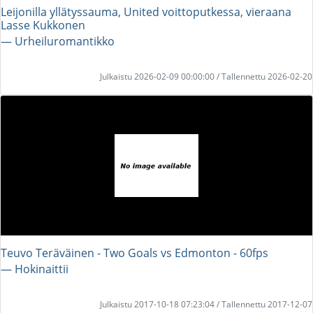
Leijonilla yllätyssauma, United voittoputkessa, vieraana
Lasse Kukkonen
― Urheiluromantikko
Julkaistu 2026-02-09 00:00:00 / Tallennettu 2026-02-20
Teuvo Teräväinen - Two Goals vs Edmonton - 60fps
― Hokinaittii
Julkaistu 2017-10-18 07:23:04 / Tallennettu 2017-12-07