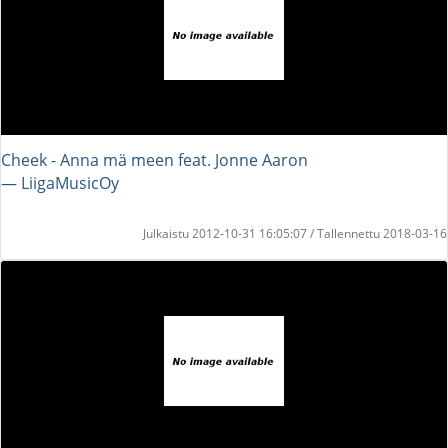
Cheek - Anna mä meen feat. Jonne Aaron
― LiigaMusicOy
Julkaistu 2012-10-31 16:05:07 / Tallennettu 2018-03-16