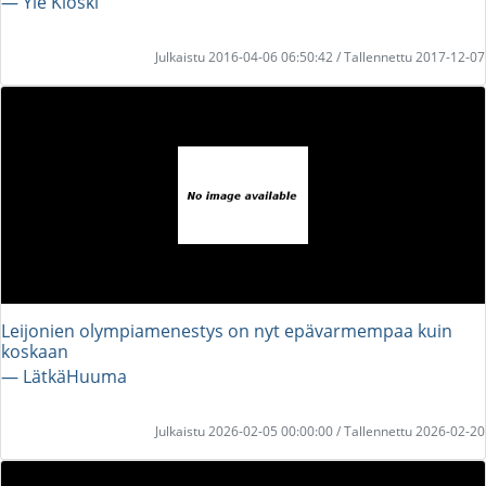
― Yle Kioski
Julkaistu 2016-04-06 06:50:42 / Tallennettu 2017-12-07
Leijonien olympiamenestys on nyt epävarmempaa kuin
koskaan
― LätkäHuuma
Julkaistu 2026-02-05 00:00:00 / Tallennettu 2026-02-20