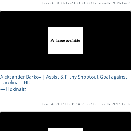
Julkaistu 2021-12-23 00:00:00 / Tallennettu 2021-12-31
Aleksander Barkov | Assist & Filthy Shootout Goal against
Carolina | HD
― Hokinaittii
Julkaistu 2017-03-01 14:51:33 / Tallennettu 2017-12-07