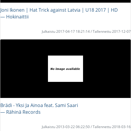
Joni Ikonen | Hat Trick against Latvia | U18 2017 | HD
― Hokinaittii
Julkaistu 2017-04-17 18:21:14 / Tallennettu 2017-12-07
Brädi - Yksi Ja Ainoa feat. Sami Saari
― Rähinä Records
Julkaistu 2013-03-22 06:22:50 / Tallennettu 2018-03-16