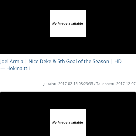
Joel Armia | Nice Deke & 5th Goal of the Season | HD
― Hokinaittii
Julkaistu 2017-02-15 08:23:35 / Tallennettu 2017-12-07