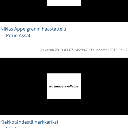
Niklas Appelgrenin haastattelu
― Porin Ässät
Julkaistu 2019-03-07 14:29:47 / Tallennettu 2019-06-17
Kiekkotähdestä narkkariksi