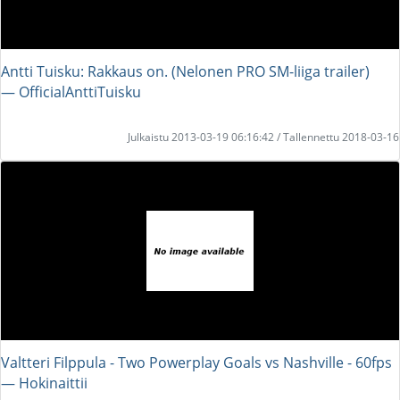
Antti Tuisku: Rakkaus on. (Nelonen PRO SM-liiga trailer)
― OfficialAnttiTuisku
Julkaistu 2013-03-19 06:16:42 / Tallennettu 2018-03-16
Valtteri Filppula - Two Powerplay Goals vs Nashville - 60fps
― Hokinaittii