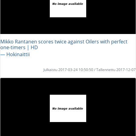
Mikko Rantanen scores twice against Oilers with perfect
one-timers | HD
― Hokinaittii
Julkaistu 2017-03-24 10:50:50 / Tallennettu 2017-12-07