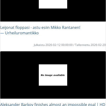
Leijonat floppasi - astu esiin Mikko Rantanen!
― Urheiluromantikko
Julkaistu 2026-02-12 00:00:00 / Tallennettu 2026-02-20
Aleksander Barkov finishes almost an impossible goal | HD