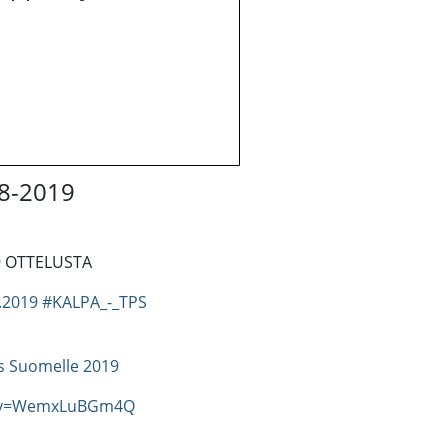
18-2019
19 OTTELUSTA
.2019
#KALPA_-_TPS
s Suomelle 2019
h?v=WemxLuBGm4Q