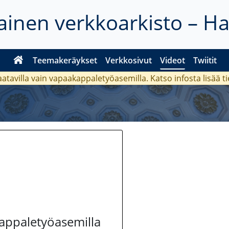
inen verkkoarkisto – H
Teemakeräykset
Verkkosivut
Videot
Twiitit
aatavilla vain vapaakappaletyöasemilla. Katso
infosta
lisää t
kappaletyöasemilla