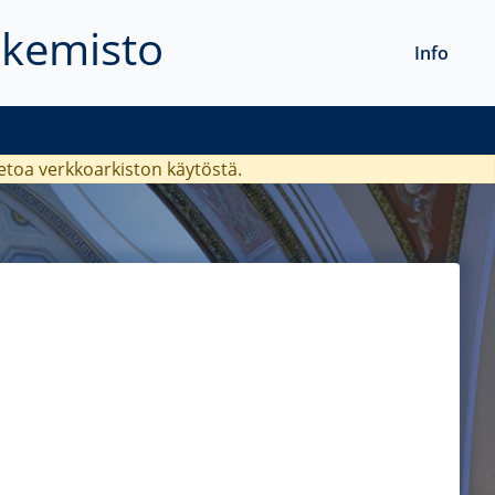
akemisto
Info
ietoa verkkoarkiston käytöstä.