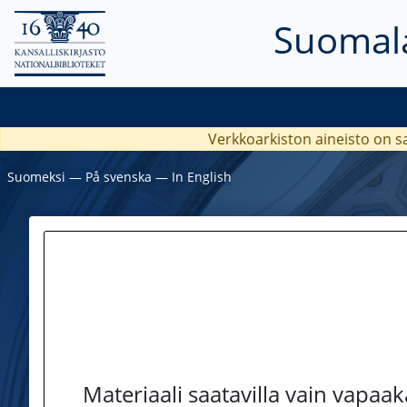
Suomala
Verkkoarkiston aineisto on s
Suomeksi
―
På svenska
―
In English
Materiaali saatavilla vain vapaa