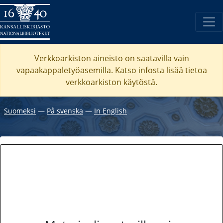
Verkkoarkiston aineisto on saatavilla vain
vapaakappaletyöasemilla. Katso
infosta
lisää tietoa
verkkoarkiston käytöstä.
Suomeksi
―
På svenska
―
In English