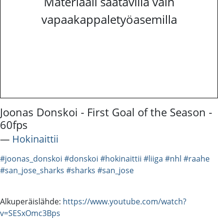
Materiaali saatavilla vain
vapaakappaletyöasemilla
Joonas Donskoi - First Goal of the Season -
60fps
―
Hokinaittii
#joonas_donskoi
#donskoi
#hokinaittii
#liiga
#nhl
#raahe
#san_jose_sharks
#sharks
#san_jose
Alkuperäislähde:
https://www.youtube.com/watch?
v=SESxOmc3Bps