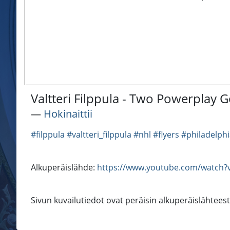
Valtteri Filppula - Two Powerplay G
―
Hokinaittii
#filppula
#valtteri_filppula
#nhl
#flyers
#philadelphi
Alkuperäislähde:
https://www.youtube.com/watch?
Sivun kuvailutiedot ovat peräisin alkuperäislähtees