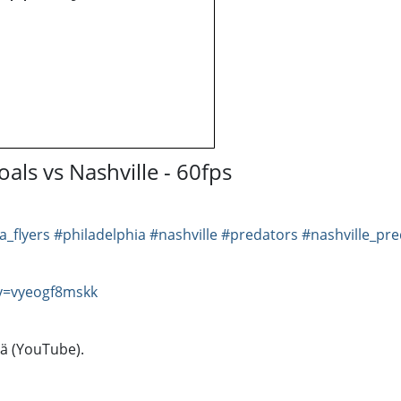
oals vs Nashville - 60fps
a_flyers
#philadelphia
#nashville
#predators
#nashville_pr
v=vyeogf8mskk
tä (YouTube).