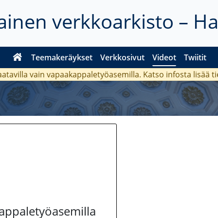
inen verkkoarkisto – H
Teemakeräykset
Verkkosivut
Videot
Twiitit
aatavilla vain vapaakappaletyöasemilla. Katso
infosta
lisää t
kappaletyöasemilla