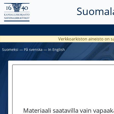
Suomala
Verkkoarkiston aineisto on s
Suomeksi
―
På svenska
―
In English
Materiaali saatavilla vain vapaa