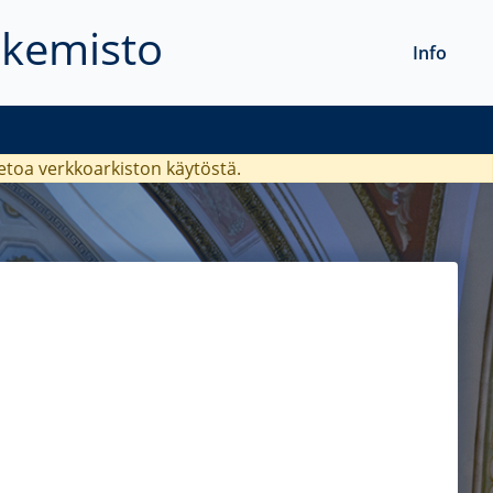
akemisto
Info
ietoa verkkoarkiston käytöstä.