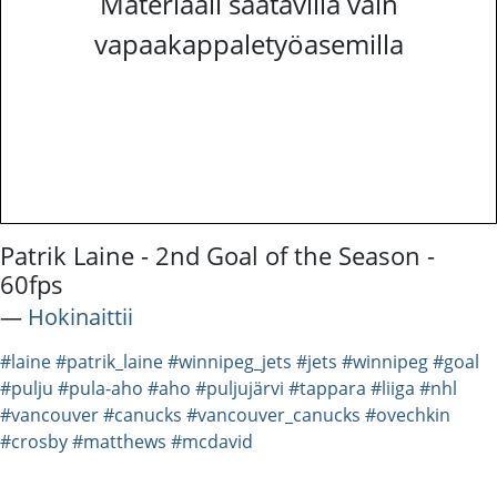
Materiaali saatavilla vain
vapaakappaletyöasemilla
Patrik Laine - 2nd Goal of the Season -
60fps
―
Hokinaittii
#laine
#patrik_laine
#winnipeg_jets
#jets
#winnipeg
#goal
#pulju
#pula-aho
#aho
#puljujärvi
#tappara
#liiga
#nhl
#vancouver
#canucks
#vancouver_canucks
#ovechkin
#crosby
#matthews
#mcdavid