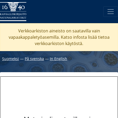
Verkkoarkiston aineisto on saatavilla vain
vapaakappaletyöasemilla. Katso
infosta
lisää tietoa
verkkoarkiston käytöstä.
Suomeksi
―
På svenska
―
In English