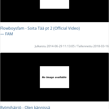
Flowboysfam - Soita Tää pt 2 (Official Video)
― FAM
Julkaistu 2014-06-29 11:13:05 / Tallennettu 2018-03-16
Rytmihäiriö - Olen kännissä