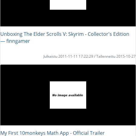
Unboxing The Elder Scrolls V: Skyrim - Collector's Edition
― finngamer
Julkaistu 2011-11-11 17:22:29 / Tallennettu 2015-10-27
My First 10monkeys Math App - Official Trailer