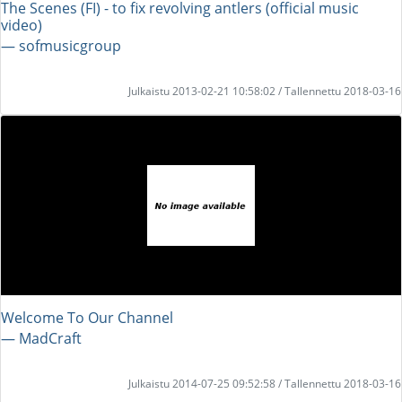
The Scenes (FI) - to fix revolving antlers (official music
video)
― sofmusicgroup
Julkaistu 2013-02-21 10:58:02 / Tallennettu 2018-03-16
Welcome To Our Channel
― MadCraft
Julkaistu 2014-07-25 09:52:58 / Tallennettu 2018-03-16