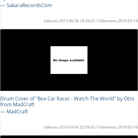
― SakaraRecordsCom
Julkaistu 2013-06-06 18:28:25 / Tallennettu 2018-03-16
Drum Cover of "Box Car Racer - Watch The World" by Otto
from MadCraft
― MadCraft
Julkaistu 2016-03-06 22:39:32 / Tallennettu 2018-03-16