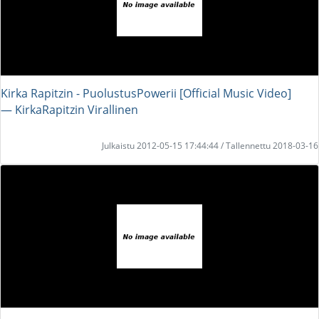
Kirka Rapitzin - PuolustusPowerii [Official Music Video]
― KirkaRapitzin Virallinen
Julkaistu 2012-05-15 17:44:44 / Tallennettu 2018-03-16