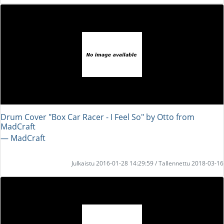
Drum Cover "Box Car Racer - I Feel So" by Otto from
MadCraft
― MadCraft
Julkaistu 2016-01-28 14:29:59 / Tallennettu 2018-03-16