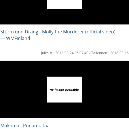
Sturm und Drang - Molly the Murderer (official video)
― WMFinland
Julkaistu 2012-08-24 06:07:40 / Tallennettu 2018-03-16
Mokoma - Punamultaa