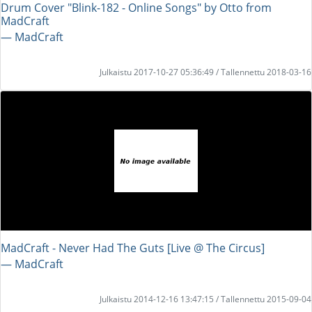
Drum Cover "Blink-182 - Online Songs" by Otto from
MadCraft
― MadCraft
Julkaistu 2017-10-27 05:36:49 / Tallennettu 2018-03-16
MadCraft - Never Had The Guts [Live @ The Circus]
― MadCraft
Julkaistu 2014-12-16 13:47:15 / Tallennettu 2015-09-04