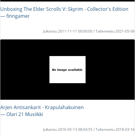
Unboxing The Elder Scrolls V: Skyrim - Collector's Edition
― finngamer
Julkaistu 2011-11-11 00:00:00 / Tallennettu 2021-05-06
Arjen Antisankarit - Krapulahakuinen
― Olari 21 Musiikki
Julkaistu 2016-05-13 08:04:55 / Tallennettu 2018-03-16