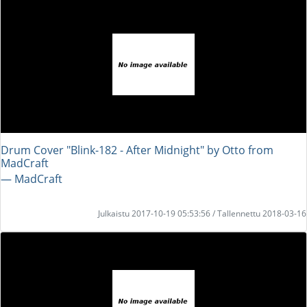
Drum Cover "Blink-182 - After Midnight" by Otto from
MadCraft
― MadCraft
Julkaistu 2017-10-19 05:53:56 / Tallennettu 2018-03-16