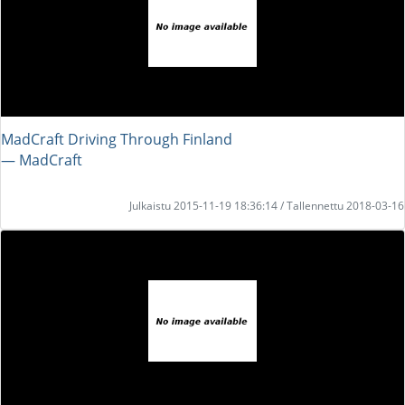
MadCraft Driving Through Finland
― MadCraft
Julkaistu 2015-11-19 18:36:14 / Tallennettu 2018-03-16