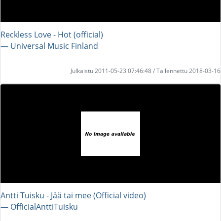
Reckless Love - Hot (official)
― Universal Music Finland
Julkaistu 2011-05-23 07:46:48 / Tallennettu 2018-03-16
Antti Tuisku - Jää tai mee (Official video)
― OfficialAnttiTuisku