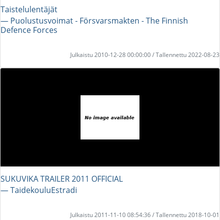
Taistelulentäjät
― Puolustusvoimat - Försvarsmakten - The Finnish
Defence Forces
Julkaistu 2010-12-28 00:00:00 / Tallennettu 2022-08-23
SUKUVIKA TRAILER 2011 OFFICIAL
― TaidekouluEstradi
Julkaistu 2011-11-10 08:54:36 / Tallennettu 2018-10-01