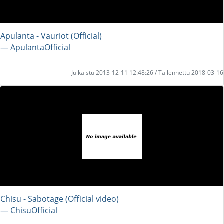
Apulanta - Vauriot (Official)
― ApulantaOfficial
Julkaistu 2013-12-11 12:48:26 / Tallennettu 2018-03-16
Chisu - Sabotage (Official video)
― ChisuOfficial