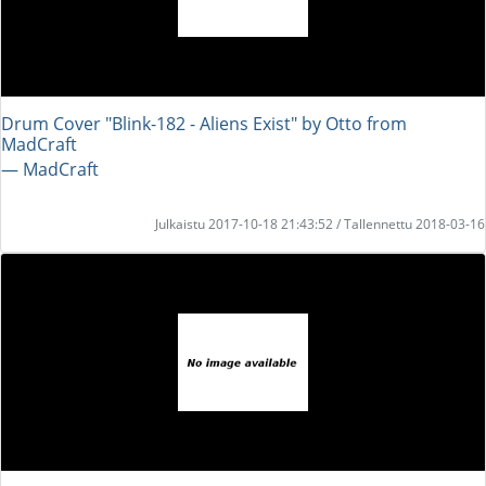
Drum Cover "Blink-182 - Aliens Exist" by Otto from
MadCraft
― MadCraft
Julkaistu 2017-10-18 21:43:52 / Tallennettu 2018-03-16