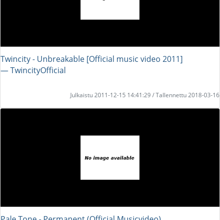
Twincity - Unbreakable [Official music video 2011]
― TwincityOfficial
Julkaistu 2011-12-15 14:41:29 / Tallennettu 2018-03-16
Pale Tone - Permanent (Official Musicvideo)