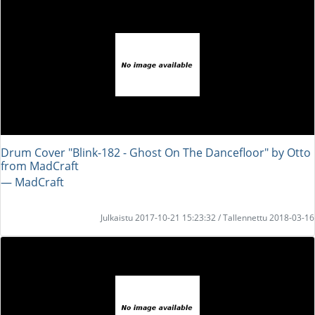
Drum Cover "Blink-182 - Ghost On The Dancefloor" by Otto
from MadCraft
― MadCraft
Julkaistu 2017-10-21 15:23:32 / Tallennettu 2018-03-16