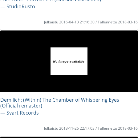
― StudioRusto
Julkaistu 2016-04-13 21:16:30 / Tallennettu 2018-03-16
Demilich: (Within) The Chamber of Whispering Eyes
(Official remaster)
― Svart Records
Julkaistu 2013-11-26 22:17:03 / Tallennettu 2018-03-16