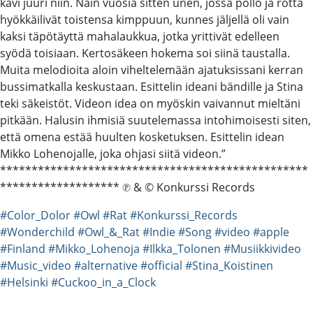
kävi juuri niin. Näin vuosia sitten unen, jossa pöllö ja rotta
hyökkäilivät toistensa kimppuun, kunnes jäljellä oli vain
kaksi täpötäyttä mahalaukkua, jotka yrittivät edelleen
syödä toisiaan. Kertosäkeen hokema soi siinä taustalla.
Muita melodioita aloin viheltelemään ajatuksissani kerran
bussimatkalla keskustaan. Esittelin ideani bändille ja Stina
teki säkeistöt. Videon idea on myöskin vaivannut mieltäni
pitkään. Halusin ihmisiä suutelemassa intohimoisesti siten,
että omena estää huulten kosketuksen. Esittelin idean
Mikko Lohenojalle, joka ohjasi siitä videon.”
*************************************************
******************* ℗ & © Konkurssi Records
#Color_Dolor
#Owl
#Rat
#Konkurssi_Records
#Wonderchild
#Owl_&_Rat
#Indie
#Song
#video
#apple
#Finland
#Mikko_Lohenoja
#Ilkka_Tolonen
#Musiikkivideo
#Music_video
#alternative
#official
#Stina_Koistinen
#Helsinki
#Cuckoo_in_a_Clock