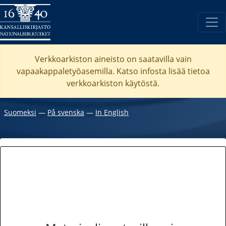
Verkkoarkiston aineisto on saatavilla vain
vapaakappaletyöasemilla. Katso
infosta
lisää tietoa
verkkoarkiston käytöstä.
Suomeksi
―
På svenska
―
In English