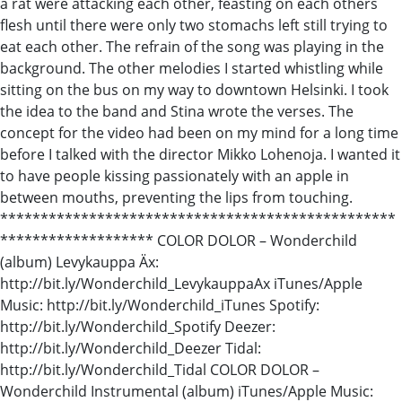
a rat were attacking each other, feasting on each others
flesh until there were only two stomachs left still trying to
eat each other. The refrain of the song was playing in the
background. The other melodies I started whistling while
sitting on the bus on my way to downtown Helsinki. I took
the idea to the band and Stina wrote the verses. The
concept for the video had been on my mind for a long time
before I talked with the director Mikko Lohenoja. I wanted it
to have people kissing passionately with an apple in
between mouths, preventing the lips from touching.
*************************************************
******************* COLOR DOLOR – Wonderchild
(album) Levykauppa Äx:
http://bit.ly/Wonderchild_LevykauppaAx iTunes/Apple
Music: http://bit.ly/Wonderchild_iTunes Spotify:
http://bit.ly/Wonderchild_Spotify Deezer:
http://bit.ly/Wonderchild_Deezer Tidal:
http://bit.ly/Wonderchild_Tidal COLOR DOLOR –
Wonderchild Instrumental (album) iTunes/Apple Music: