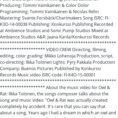
Producing: Tommi Vainikainen & Color Dolor
Programming: Tommi Vainikainen & Nicolas Rehn
Mastering: Svante Forsbäck/Chartmakers Song ISRC: FI-
K3O-14-00038 Publishing: Konkurssi Publishing Recorded
at Ambience Studios and Sonic Pump Studios Mixed at
Ambience Studios A&R: Jaana Karila/Konkurssi Records
*************************************************
******************* VIDEO CREW Directing, filming,
editing, color grading: Mikko Lohenoja Production, script,
co-directing: Ilkka Tolonen Lights: Pyry Pakkala Production
Company: Buenos Pictures Published by Konkurssi
Records Music video ISRC-code: FI-K4O-15-00001
*************************************************
******************* About the music video for Owl &
Rat: Ilkka Tolonen, the songs composer talks about the
song and music video: "Owl & Rat was actually created
completely by accident. It's rare that you can say that
about a song. Years ago I had a dream in which an owl and