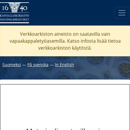
Verkkoarkiston aineisto on saatavilla vain
vapaakappaletyöasemilla. Katso
infosta
lisää tietoa
verkkoarkiston käytöstä.
Suomeksi
―
På svenska
―
In English