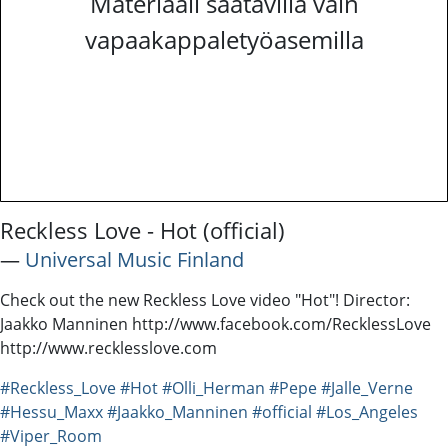
Materiaali saatavilla vain
vapaakappaletyöasemilla
Reckless Love - Hot (official)
―
Universal Music Finland
Check out the new Reckless Love video "Hot"! Director:
Jaakko Manninen http://www.facebook.com/RecklessLove
http://www.recklesslove.com
#Reckless_Love
#Hot
#Olli_Herman
#Pepe
#Jalle_Verne
#Hessu_Maxx
#Jaakko_Manninen
#official
#Los_Angeles
#Viper_Room