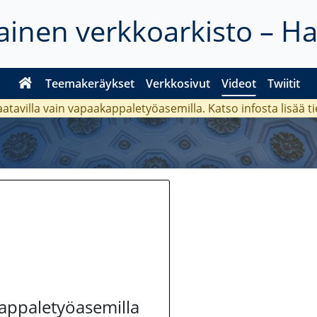
inen verkkoarkisto – H
Teemakeräykset
Verkkosivut
Videot
Twiitit
aatavilla vain vapaakappaletyöasemilla. Katso
infosta
lisää t
kappaletyöasemilla