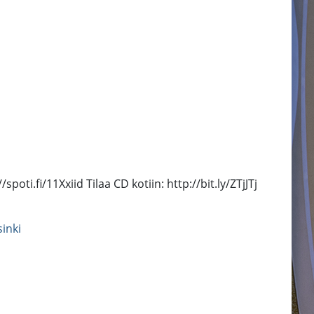
oti.fi/11Xxiid Tilaa CD kotiin: http://bit.ly/ZTjJTj
inki