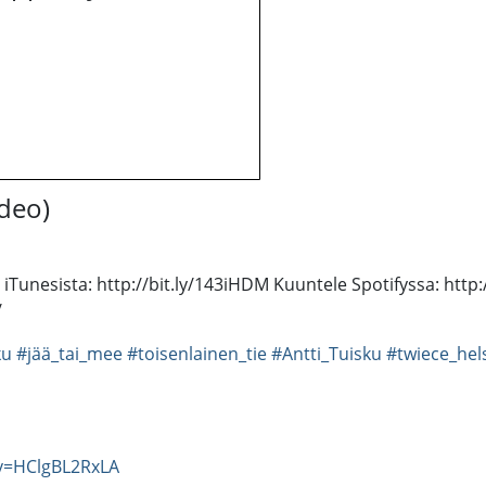
ideo)
iTunesista: http://bit.ly/143iHDM Kuuntele Spotifyssa: http://sp
/
ku
#jää_tai_mee
#toisenlainen_tie
#Antti_Tuisku
#twiece_hels
v=HClgBL2RxLA