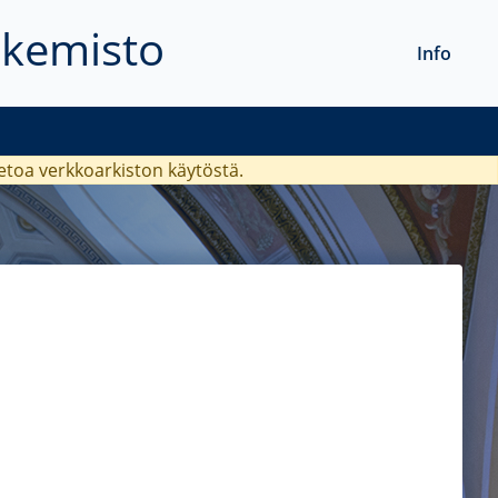
akemisto
Info
ietoa verkkoarkiston käytöstä.