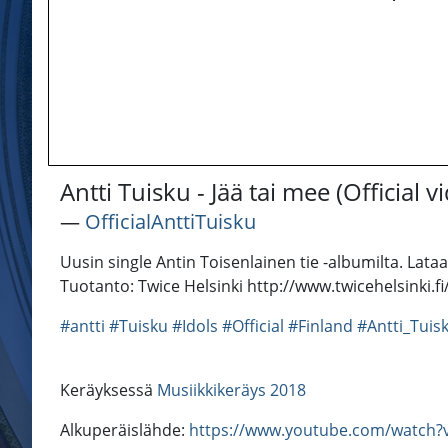
Antti Tuisku - Jää tai mee (Official v
―
OfficialAnttiTuisku
Uusin single Antin Toisenlainen tie -albumilta. Lataa 
Tuotanto: Twice Helsinki http://www.twicehelsinki.fi
#antti
#Tuisku
#Idols
#Official
#Finland
#Antti_Tuis
Keräyksessä
Musiikkikeräys 2018
Alkuperäislähde:
https://www.youtube.com/watch?