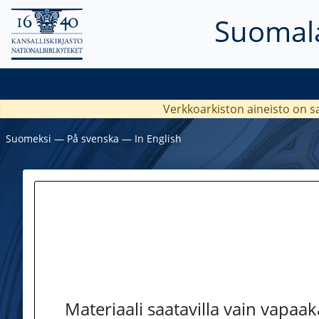
Suomala
Verkkoarkiston aineisto on s
Suomeksi
―
På svenska
―
In English
Materiaali saatavilla vain vapaa