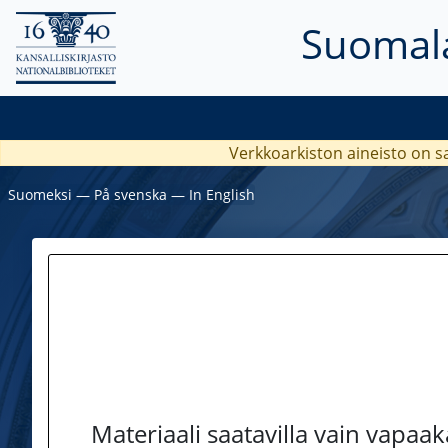
Suomala
Verkkoarkiston aineisto on s
Suomeksi
―
På svenska
―
In English
Materiaali saatavilla vain vapaa