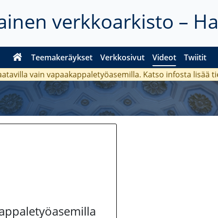
inen verkkoarkisto – H
Teemakeräykset
Verkkosivut
Videot
Twiitit
aatavilla vain vapaakappaletyöasemilla. Katso
infosta
lisää t
kappaletyöasemilla