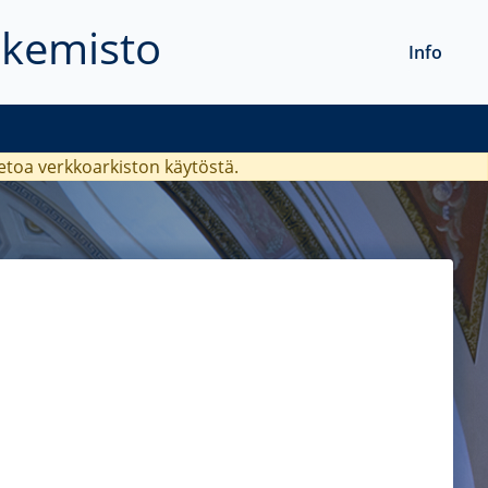
akemisto
Info
ietoa verkkoarkiston käytöstä.