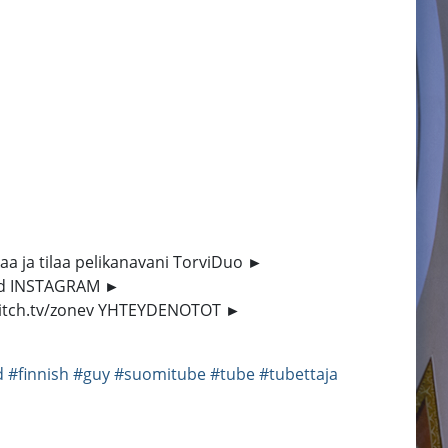
kaa ja tilaa pelikanavani TorviDuo ►
vd INSTAGRAM ►
witch.tv/zonev YHTEYDENOTOT ►
d
#finnish
#guy
#suomitube
#tube
#tubettaja