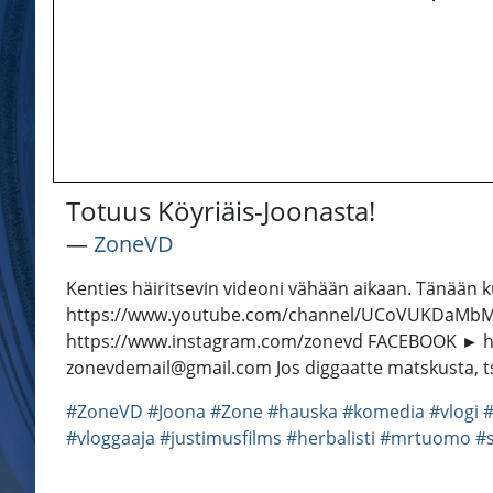
Totuus Köyriäis-Joonasta!
―
ZoneVD
Kenties häiritsevin videoni vähään aikaan. Tänään ku
https://www.youtube.com/channel/UCoVUKDaMbM6
https://www.instagram.com/zonevd FACEBOOK ► h
zonevdemail@gmail.com Jos diggaatte matskusta, tse
#ZoneVD
#Joona
#Zone
#hauska
#komedia
#vlogi
#
#vloggaaja
#justimusfilms
#herbalisti
#mrtuomo
#