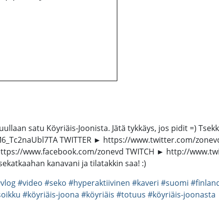
ullaan satu Köyriäis-Joonista. Jätä tykkäys, jos pidit =) Tsek
_Tc2naUbl7TA TWITTER ► https://www.twitter.com/zone
ttps://www.facebook.com/zonevd TWITCH ► http://www.t
katkaahan kanavani ja tilatakkin saa! :)
vlog
#video
#seko
#hyperaktiivinen
#kaveri
#suomi
#finlan
soikku
#köyriäis-joona
#köyriäis
#totuus
#köyriäis-joonasta