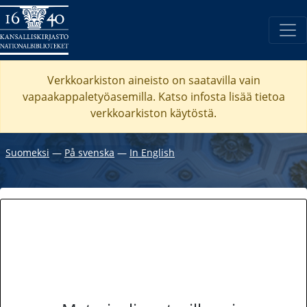
Verkkoarkiston aineisto on saatavilla vain
vapaakappaletyöasemilla. Katso
infosta
lisää tietoa
verkkoarkiston käytöstä.
Suomeksi
―
På svenska
―
In English