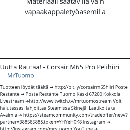
Materiaali saatavilla vain
vapaakappaletyöasemilla
Uutta Rautaa! - Corsair M65 Pro Pelihiiri
―
MrTuomo
Tuotteen löydät täältä ➜ http://bit.ly/corsairm65hiiri Poste
Restante ➜ Poste Restante Tuomo Kaski 67200 Kokkola
Livestream ➜http://www.twitch.tv/mrtuomostream Voit
halutessasi lahjoittaa Steamissa Skinejä, Laatikoita tai
Avaimia ➜ https://steamcommunity.com/tradeoffer/new/?
partner=38858588&token=YHYeH0K8 Instagram ➜
http://instagram.com/mrstuomo YouTube ➜