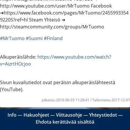
http://www.youtube.com/user/MrTuomo Facebook
➜https://www.facebook.com/pages/MrTuomo/2455993354
92205?ref=hl Steam Yhteisö ➜
http://steamcommunity.com/groups/MrTuomo
#MrTuomo
#Suomi
#Finland
Alkuperäislähde:
https://www.youtube.com/watch?
v=AizrtHOcjoo
Sivun kuvailutiedot ovat peräisin alkuperäislähteestä
(YouTube).
Julkaistu 2016-06-03 11:28:41 / Tallennettu 2017-12-07
Info
―
Hakuohjeet
―
Viittausohje
―
Yhteystiedot
―
Ehdota kerättävää sisältöä