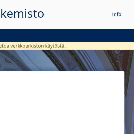
akemisto
Info
ietoa verkkoarkiston käytöstä.