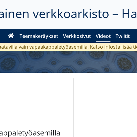
inen verkkoarkisto – H
Teemakeräykset
Verkkosivut
Videot
Twiitit
aatavilla vain vapaakappaletyöasemilla. Katso
infosta
lisää t
kappaletyöasemilla