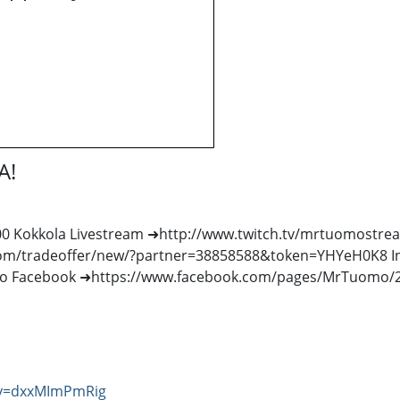
A!
 Kokkola Livestream ➜http://www.twitch.tv/mrtuomostream 
y.com/tradeoffer/new/?partner=38858588&token=YHYeH0K8 
 Facebook ➜https://www.facebook.com/pages/MrTuomo/24
?v=dxxMImPmRig