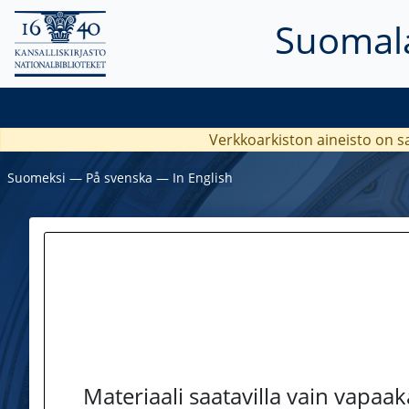
Suomala
Verkkoarkiston aineisto on s
Suomeksi
―
På svenska
―
In English
Materiaali saatavilla vain vapaa