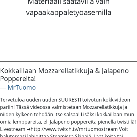
Materiaali saatavilla vain
vapaakappaletyöasemilla
Kokkaillaan Mozzarellatikkuja & Jalapeno
Poppereita!
―
MrTuomo
Tervetuloa uuden uuden SUURESTI toivotun kokkivideon
pariin! Tässä videossa valmistetaan Mozzarellatikkuja ja
niiden kylkeen tehdään itse salsaa! Lisäksi kokkaillaan mun
omia lemppareita, eli Jalapeno poppereita pienellä twistillä!
Livestream ➜http://www.twitch.tv/mrtuomostream Voit
halutessasi lahjoittaa Steamissa Skinejä, Laatikoita tai