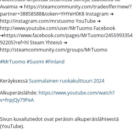
Avaimia ➜ https://steamcommunity.com/tradeoffer/new/?
partner=38858588&token=YHYeH0K8 Instagram ➜
http://instagram.com/mrstuomo YouTube ➜
http://www.youtube.com/user/MrTuomo Facebook
➜https://www.facebook.com/pages/MrTuomo/2455993354
92205?ref=hl Steam Yhteisö ➜
http://steamcommunity.com/groups/MrTuomo
#MrTuomo
#Suomi
#Finland
Keräyksessä
Suomalainen ruokakulttuuri 2024
Alkuperäislähde:
https://www.youtube.com/watch?
v=fnpjQy79PeA
Sivun kuvailutiedot ovat peräisin alkuperäislähteestä
(YouTube).