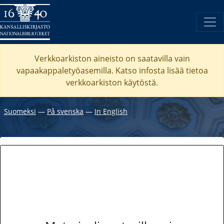
Verkkoarkiston aineisto on saatavilla vain
vapaakappaletyöasemilla. Katso
infosta
lisää tietoa
verkkoarkiston käytöstä.
Suomeksi
―
På svenska
―
In English