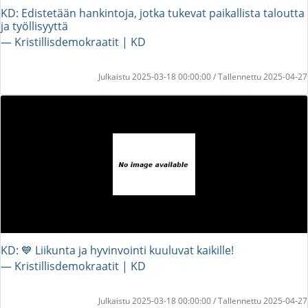
KD: Edistetään hankintoja, jotka tukevat paikallista taloutta
ja työllisyyttä
― Kristillisdemokraatit | KD
Julkaistu 2025-03-18 00:00:00 / Tallennettu 2025-04-27
KD: 💙 Liikunta ja hyvinvointi kuuluvat kaikille!
― Kristillisdemokraatit | KD
Julkaistu 2025-03-18 00:00:00 / Tallennettu 2025-04-27