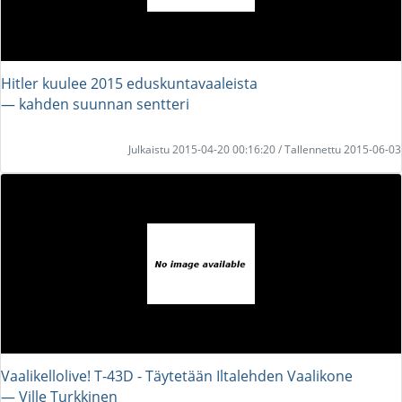
Hitler kuulee 2015 eduskuntavaaleista
― kahden suunnan sentteri
Julkaistu 2015-04-20 00:16:20 / Tallennettu 2015-06-03
Vaalikellolive! T-43D - Täytetään Iltalehden Vaalikone
― Ville Turkkinen