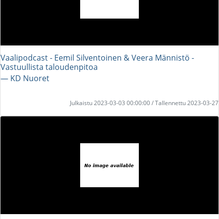
Vaalipodcast - Eemil Silventoinen & Veera Männistö -
Vastuullista taloudenpitoa
― KD Nuoret
Julkaistu 2023-03-03 00:00:00 / Tallennettu 2023-03-27