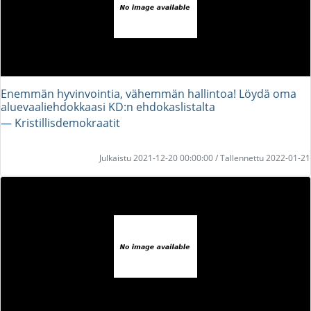
Enemmän hyvinvointia, vähemmän hallintoa! Löydä oma
aluevaaliehdokkaasi KD:n ehdokaslistalta
― Kristillisdemokraatit
Julkaistu 2021-12-20 00:00:00 / Tallennettu 2022-01-21