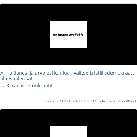
Anna äänesi ja arvojesi kuulua - valitse kristillisdemokraatti
aluevaaleissa!
― Kristillisdemokraatit
Julkaistu 2021-12-29 00:00:00 / Tallennettu 2022-01-21