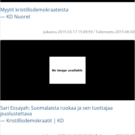
Myytit kristillisdemokraateista
― KD Nuoret
Julkaistu 2015-03-17 15:09:59 / Tallennettu 2015-06-03
Sari Essayah: Suomalaista ruokaa ja sen tuottajaa
puolustettava
― Kristillisdemokraatit | KD