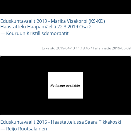
Eduskuntavaalit 2019 - Marika Visakorpi (KS-KD)
Haastattelu Haapamäellä 22.3.2019 Osa 2
― Keuruun Kristillisdemoraatit
Julkaistu 2019-04-13 11:18:46 / Tallennettu 2019-05-09
Eduskuntavaalit 2015 - Haastattelussa Saara Tikkakoski
― Reijo Ruotsalainen