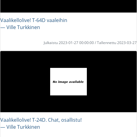
Vaalikellolive! T-64D vaaleihin
― Ville Turkkinen
Julkaistu 2023-01-27 00:00:00 / Tallennettu 2023-03-27
Vaalikellolive! T-24D. Chat, osallistu!
― Ville Turkkinen