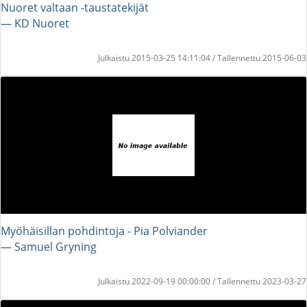
Nuoret valtaan -taustatekijät
― KD Nuoret
Julkaistu 2015-03-25 14:11:04 / Tallennettu 2015-06-03
Myöhäisillan pohdintoja - Pia Polviander
― Samuel Gryning
Julkaistu 2022-09-19 00:00:00 / Tallennettu 2023-03-27