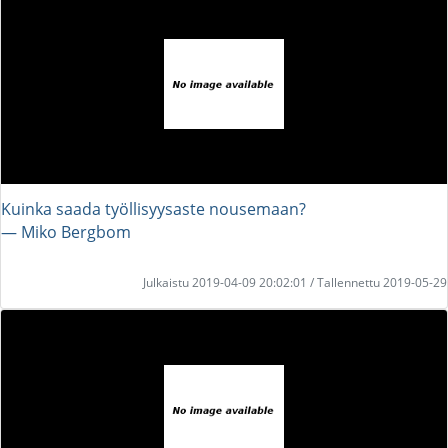
Kuinka saada työllisyysaste nousemaan?
― Miko Bergbom
Julkaistu 2019-04-09 20:02:01 / Tallennettu 2019-05-29