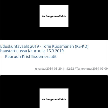
Eduskuntavaalit 2019 - Tomi Kuosmanen (KS-KD)
haastattelussa Keuruulla 15.3.2019
― Keuruun Kristillisdemoraatit
Julkaistu 2019-03-29 11:12:52 / Tallennettu 2019-05-09