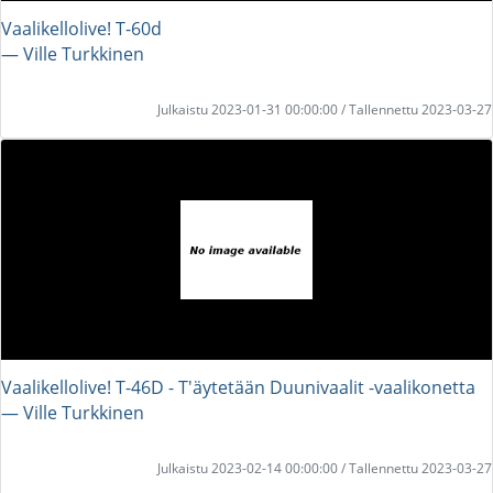
Vaalikellolive! T-60d
― Ville Turkkinen
Julkaistu 2023-01-31 00:00:00 / Tallennettu 2023-03-27
Vaalikellolive! T-46D - T'äytetään Duunivaalit -vaalikonetta
― Ville Turkkinen
Julkaistu 2023-02-14 00:00:00 / Tallennettu 2023-03-27