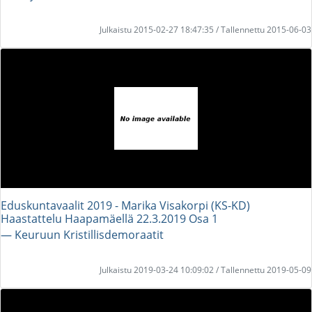
Julkaistu 2015-02-27 18:47:35 / Tallennettu 2015-06-03
Eduskuntavaalit 2019 - Marika Visakorpi (KS-KD)
Haastattelu Haapamäellä 22.3.2019 Osa 1
― Keuruun Kristillisdemoraatit
Julkaistu 2019-03-24 10:09:02 / Tallennettu 2019-05-09