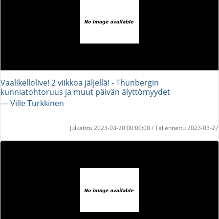
Vaalikellolive! 2 viikkoa jäljellä! - Thunbergin
kunniatohtoruus ja muut päivän älyttömyydet
― Ville Turkkinen
Julkaistu 2023-03-20 00:00:00 / Tallennettu 2023-03-27