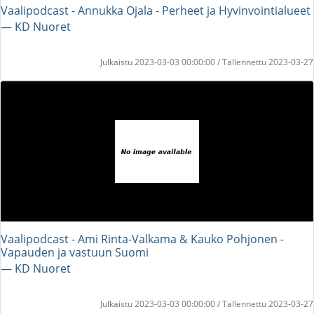
Vaalipodcast - Annukka Ojala - Perheet ja Hyvinvointialueet
― KD Nuoret
Julkaistu 2023-03-03 00:00:00 / Tallennettu 2023-03-27
Vaalipodcast - Ami Rinta-Valkama & Kauko Pohjonen -
Vapauden ja vastuun Suomi
― KD Nuoret
Julkaistu 2023-03-03 00:00:00 / Tallennettu 2023-03-27