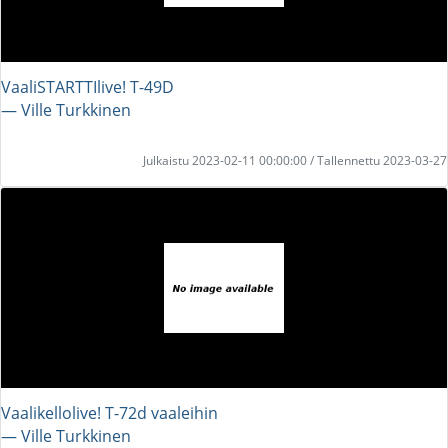
VaaliSTARTTIlive! T-49D
― Ville Turkkinen
Julkaistu 2023-02-11 00:00:00 / Tallennettu 2023-03-27
Vaalikellolive! T-72d vaaleihin
― Ville Turkkinen