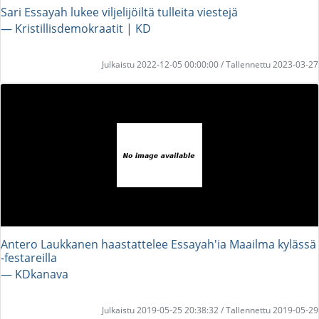
Sari Essayah lukee viljelijöiltä tulleita viestejä
― Kristillisdemokraatit | KD
Julkaistu 2022-12-05 00:00:00 / Tallennettu 2023-03-27
Antero Laukkanen haastattelee Essayah'ia Maailma kylässä
-festareilla
― KDkanava
Julkaistu 2019-05-25 20:38:32 / Tallennettu 2019-05-29