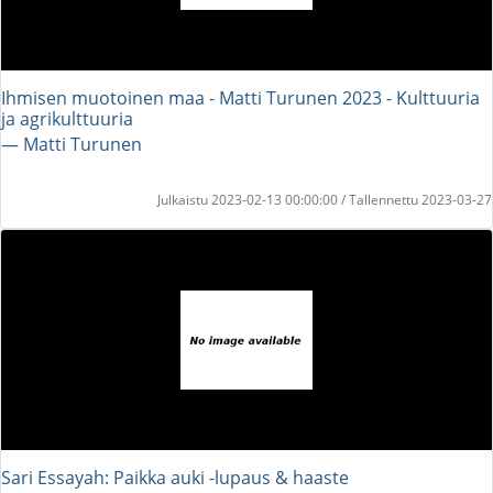
Ihmisen muotoinen maa - Matti Turunen 2023 - Kulttuuria
ja agrikulttuuria
― Matti Turunen
Julkaistu 2023-02-13 00:00:00 / Tallennettu 2023-03-27
Sari Essayah: Paikka auki -lupaus & haaste