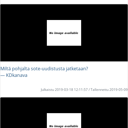
Miltä pohjalta sote-uudistusta jatketaan?
― KDkanava
Julkaistu 2019-03-18 12:11:57 / Tallennettu 2019-05-09