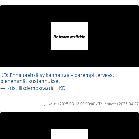
KD: Ennaltaehkäisy kannattaa – parempi terveys,
pienemmät kustannukset!
― Kristillisdemokraatit | KD
Julkaistu 2025-03-18 00:00:00 / Tallennettu 2025-04-27