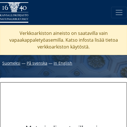
Verkkoarkiston aineisto on saatavilla vain
vapaakappaletyöasemilla. Katso
infosta
lisää tietoa
verkkoarkiston käytöstä.
Suomeksi
―
På svenska
―
In English