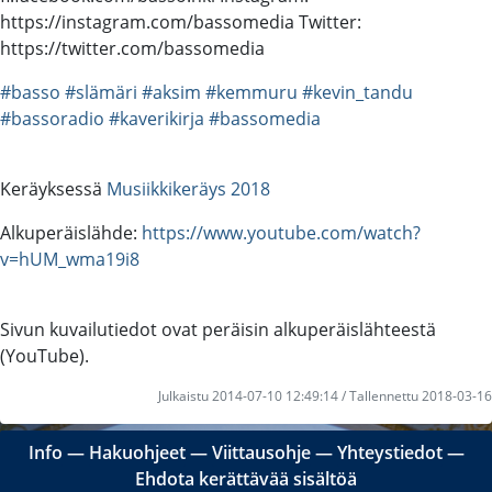
https://instagram.com/bassomedia Twitter:
https://twitter.com/bassomedia
#basso
#slämäri
#aksim
#kemmuru
#kevin_tandu
#bassoradio
#kaverikirja
#bassomedia
Keräyksessä
Musiikkikeräys 2018
Alkuperäislähde:
https://www.youtube.com/watch?
v=hUM_wma19i8
Sivun kuvailutiedot ovat peräisin alkuperäislähteestä
(YouTube).
Julkaistu 2014-07-10 12:49:14 / Tallennettu 2018-03-16
Info
―
Hakuohjeet
―
Viittausohje
―
Yhteystiedot
―
Ehdota kerättävää sisältöä