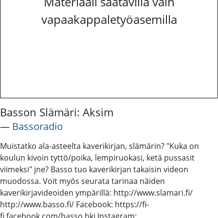
Materiaali saatavilla vain
vapaakappaletyöasemilla
Basson Slämäri: Aksim
―
Bassoradio
Muistatko ala-asteelta kaverikirjan, slämärin? "Kuka on
koulun kivoin tyttö/poika, lempiruokasi, ketä pussasit
viimeksi" jne? Basso tuo kaverikirjan takaisin videon
muodossa. Voit myös seurata tarinaa näiden
kaverikirjavideoiden ympärillä: http://www.slamari.fi/
http://www.basso.fi/ Facebook: https://fi-
fi.facebook.com/basso.hki Instagram: