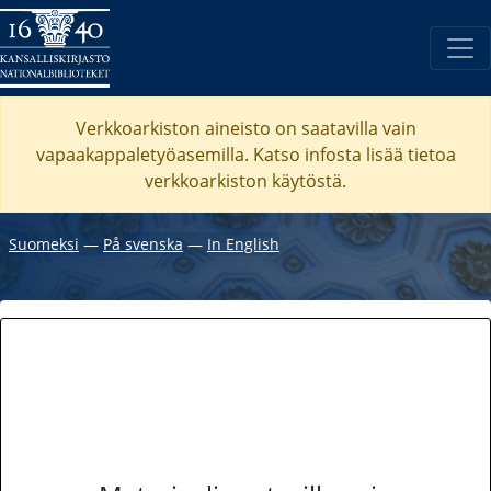
Verkkoarkiston aineisto on saatavilla vain
vapaakappaletyöasemilla. Katso
infosta
lisää tietoa
verkkoarkiston käytöstä.
Suomeksi
―
På svenska
―
In English