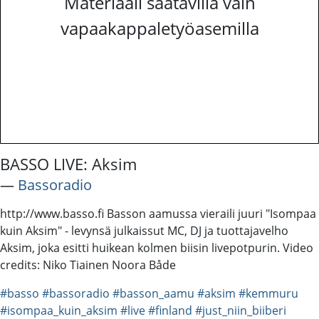
Materiaali saatavilla vain
vapaakappaletyöasemilla
BASSO LIVE: Aksim
―
Bassoradio
http://www.basso.fi Basson aamussa vieraili juuri "Isompaa
kuin Aksim" - levynsä julkaissut MC, DJ ja tuottajavelho
Aksim, joka esitti huikean kolmen biisin livepotpurin. Video
credits: Niko Tiainen Noora Både
#basso
#bassoradio
#basson_aamu
#aksim
#kemmuru
#isompaa_kuin_aksim
#live
#finland
#just_niin_biiberi