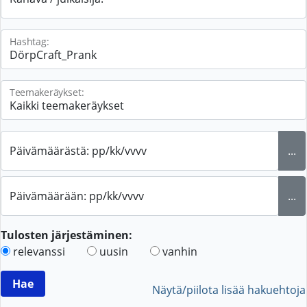
Hashtag:
Teemakeräykset:
Päivämäärästä: pp/kk/vvvv
...
Päivämäärään: pp/kk/vvvv
...
Tulosten järjestäminen:
relevanssi
uusin
vanhin
Näytä/piilota lisää hakuehtoja