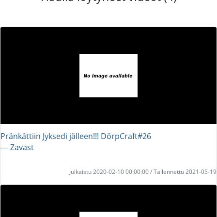
Pränkättiin Jyksedi jälleen!!! DörpCraft#26
― Zavast
Julkaistu 2020-02-10 00:00:00 / Tallennettu 2021-05-19