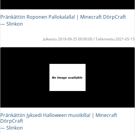
Pränkättiin Roponen Pallokalalla! | Minecraft DörpCraft
― Slinkon
Julkaistu 2019-09-25 00:00:00 / Tallennettu 2021-05-15
Pränkättiin Jyksedi Halloween musiikilla! | Minecraft
DörpCraft
― Slinkon