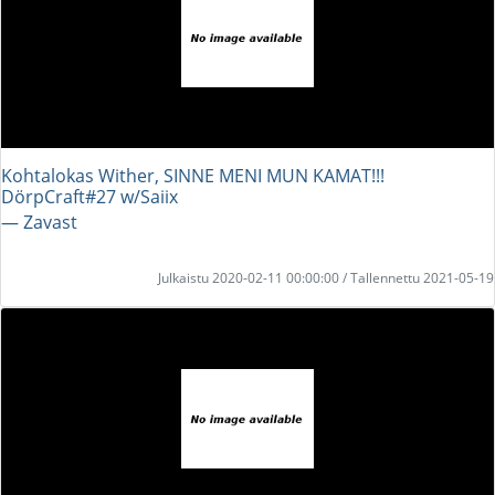
Kohtalokas Wither, SINNE MENI MUN KAMAT!!!
DörpCraft#27 w/Saiix
― Zavast
Julkaistu 2020-02-11 00:00:00 / Tallennettu 2021-05-19