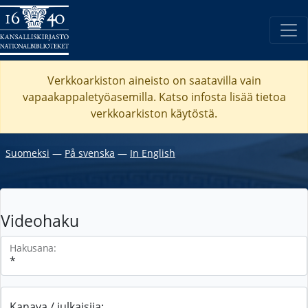
Verkkoarkiston aineisto on saatavilla vain
vapaakappaletyöasemilla. Katso
infosta
lisää tietoa
verkkoarkiston käytöstä.
Suomeksi
―
På svenska
―
In English
Videohaku
Hakusana:
Kanava / julkaisija: