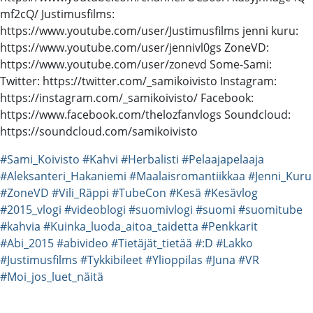
mf2cQ/ Justimusfilms:
https://www.youtube.com/user/Justimusfilms jenni kuru:
https://www.youtube.com/user/jennivl0gs ZoneVD:
https://www.youtube.com/user/zonevd Some-Sami:
Twitter: https://twitter.com/_samikoivisto Instagram:
https://instagram.com/_samikoivisto/ Facebook:
https://www.facebook.com/thelozfanvlogs Soundcloud:
https://soundcloud.com/samikoivisto
#Sami_Koivisto
#Kahvi
#Herbalisti
#Pelaajapelaaja
#Aleksanteri_Hakaniemi
#Maalaisromantiikkaa
#Jenni_Kuru
#ZoneVD
#Vili_Räppi
#TubeCon
#Kesä
#Kesävlog
#2015_vlogi
#videoblogi
#suomivlogi
#suomi
#suomitube
#kahvia
#Kuinka_luoda_aitoa_taidetta
#Penkkarit
#Abi_2015
#abivideo
#Tietäjät_tietää
#:D
#Lakko
#Justimusfilms
#Tykkibileet
#Ylioppilas
#Juna
#VR
#Moi_jos_luet_näitä