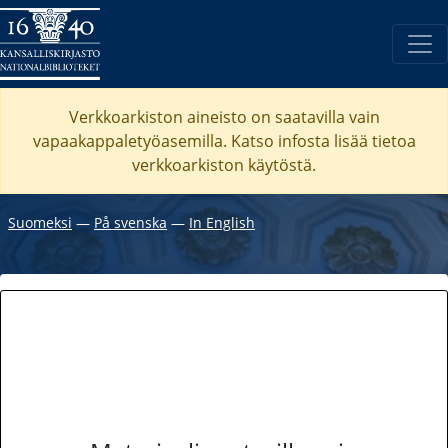
Verkkoarkiston aineisto on saatavilla vain
vapaakappaletyöasemilla. Katso
infosta
lisää tietoa
verkkoarkiston käytöstä.
Suomeksi
―
På svenska
―
In English