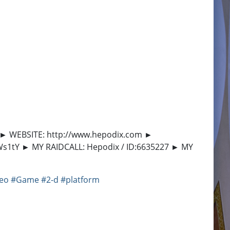
★ ► WEBSITE: http://www.hepodix.com ►
3Ws1tY ► MY RAIDCALL: Hepodix / ID:6635227 ► MY
eo
#Game
#2-d
#platform