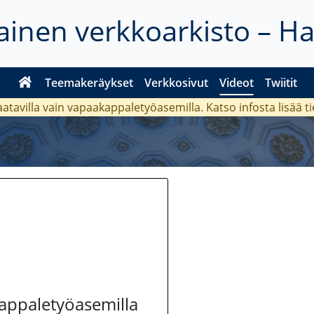
inen verkkoarkisto – H
Teemakeräykset
Verkkosivut
Videot
Twiitit
aatavilla vain vapaakappaletyöasemilla. Katso
infosta
lisää t
kappaletyöasemilla