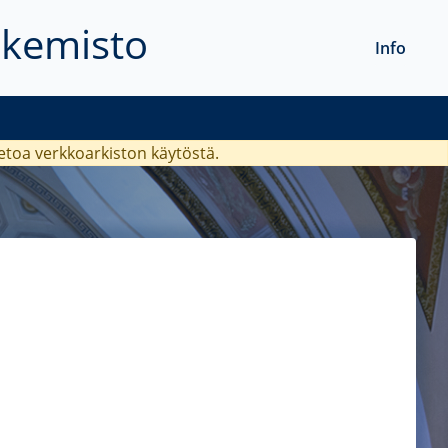
akemisto
Info
ietoa verkkoarkiston käytöstä.