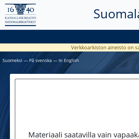
Suomala
Verkkoarkiston aineisto on s
Suomeksi
―
På svenska
―
In English
Materiaali saatavilla vain vapaa