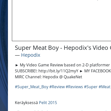
Super Meat Boy - Hepodix's Video
―
Hepodix
► My Video Game Review based on 2-D platformer 
SUBSCRIBE!: http://bit.ly/11Q2myY ► MY FACEBOOK:
MIRC Channel: Hepodix @ QuakeNet
#Super_Meat_Boy
#Review
#Reviews
#Super
#Meat
Keräyksessä
Pelit 2015