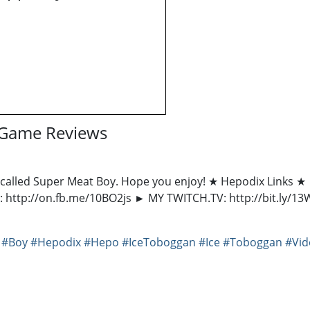
 Game Reviews
called Super Meat Boy. Hope you enjoy! ★ Hepodix Links 
 http://on.fb.me/10BO2js ► MY TWITCH.TV: http://bit.ly/1
#Boy
#Hepodix
#Hepo
#IceToboggan
#Ice
#Toboggan
#Vid