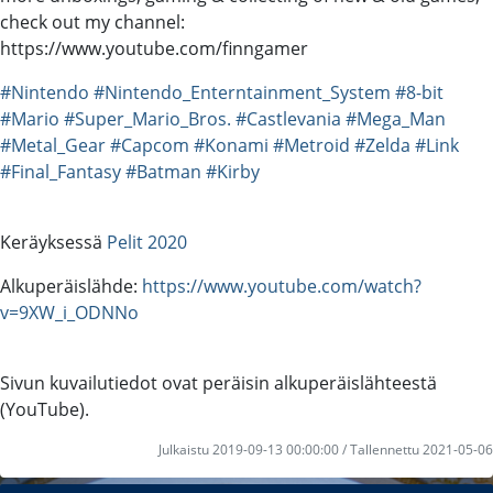
check out my channel:
https://www.youtube.com/finngamer
#Nintendo
#Nintendo_Enterntainment_System
#8-bit
#Mario
#Super_Mario_Bros.
#Castlevania
#Mega_Man
#Metal_Gear
#Capcom
#Konami
#Metroid
#Zelda
#Link
#Final_Fantasy
#Batman
#Kirby
Keräyksessä
Pelit 2020
Alkuperäislähde:
https://www.youtube.com/watch?
v=9XW_i_ODNNo
Sivun kuvailutiedot ovat peräisin alkuperäislähteestä
(YouTube).
Julkaistu 2019-09-13 00:00:00 / Tallennettu 2021-05-06