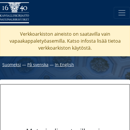
Verkkoarkiston aineisto on saatavilla vain
vapaakappaletyöasemilla. Katso
infosta
lisää tietoa
verkkoarkiston käytöstä.
Suomeksi
―
På svenska
―
In English