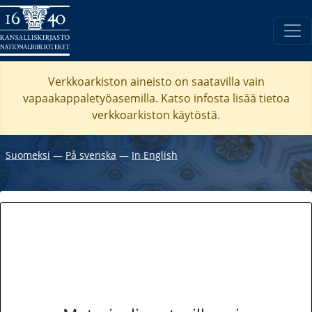
Verkkoarkiston aineisto on saatavilla vain
vapaakappaletyöasemilla. Katso
infosta
lisää tietoa
verkkoarkiston käytöstä.
Suomeksi
―
På svenska
―
In English