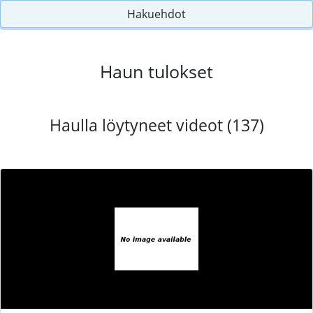
Hakuehdot
Haun tulokset
Haulla löytyneet videot (137)