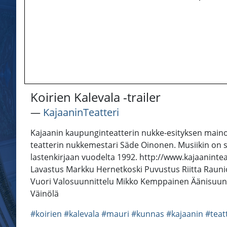
Koirien Kalevala -trailer
―
KajaaninTeatteri
Kajaanin kaupunginteatterin nukke-esityksen mainosv
teatterin nukkemestari Säde Oinonen. Musiikin on s
lastenkirjaan vuodelta 1992. http://www.kajaaninte
Lavastus Markku Hernetkoski Puvustus Riitta Raunio
Vuori Valosuunnittelu Mikko Kemppainen Äänisuunn
Väinölä
#koirien
#kalevala
#mauri
#kunnas
#kajaanin
#teat