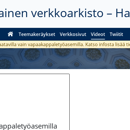
inen verkkoarkisto – H
Teemakeräykset
Verkkosivut
Videot
Twiitit
aatavilla vain vapaakappaletyöasemilla. Katso
infosta
lisää t
kappaletyöasemilla