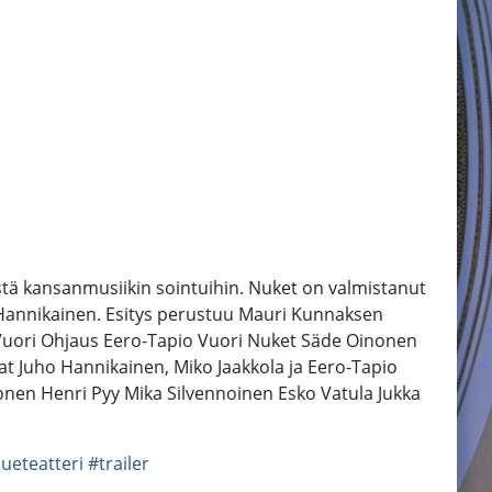
istä kansanmusiikin sointuihin. Nuket on valmistanut
o Hannikainen. Esitys perustuu Mauri Kunnaksen
o Vuori Ohjaus Eero-Tapio Vuori Nuket Säde Oinonen
at Juho Hannikainen, Miko Jaakkola ja Eero-Tapio
en Henri Pyy Mika Silvennoinen Esko Vatula Jukka
lueteatteri
#trailer