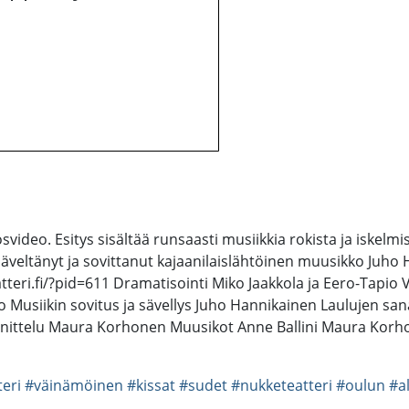
ideo. Esitys sisältää runsaasti musiikkia rokista ja iskelm
äveltänyt ja sovittanut kajaanilaislähtöinen muusikko Juh
atteri.fi/?pid=611 Dramatisointi Miko Jaakkola ja Eero-Tapi
 Musiikin sovitus ja sävellys Juho Hannikainen Laulujen san
ittelu Maura Korhonen Muusikot Anne Ballini Maura Korhon
teri
#väinämöinen
#kissat
#sudet
#nukketeatteri
#oulun
#a