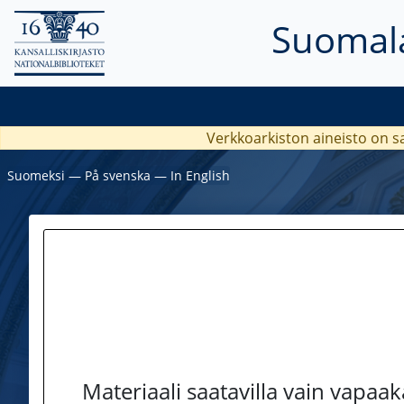
Suomala
Verkkoarkiston aineisto on s
Suomeksi
―
På svenska
―
In English
Materiaali saatavilla vain vapaa