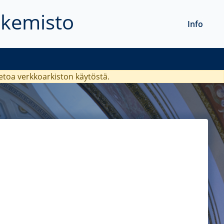
akemisto
Info
ietoa verkkoarkiston käytöstä.