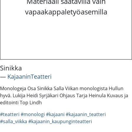
Materiaali saatavilla vain
vapaakappaletyöasemilla
Sinikka
―
KajaaninTeatteri
Monologeja Osa Sinikka Salla Viikan monologista Hullun
hyvä. Lukija Heidi Syrjäkari Ohjaus Tarja Heinula Kuvaus ja
editointi Top Lindh
#teatteri
#monologi
#kajaani
#kajaanin_teatteri
#salla_viikka
#kajaanin_kaupunginteatteri