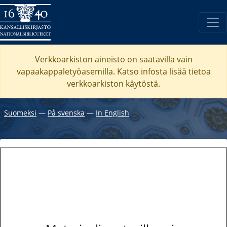
Verkkoarkiston aineisto on saatavilla vain
vapaakappaletyöasemilla. Katso
infosta
lisää tietoa
verkkoarkiston käytöstä.
Suomeksi
―
På svenska
―
In English