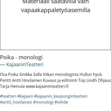
Materiaali saatavilla vain
vapaakappaletyöasemilla
Poika - monologi
―
KajaaninTeatteri
Osa Poika Sinikka Salla Viikan monologista Hullun hyvä.
Pentti Antti Hovilainen Kuvaus ja editointi Top Lindh Ohjaus
Tarja Heinula www.kajaaninteatteri.fi
#teatteri
#kajaani
#kajaanin_kaupunginteatteri
#antti_hovilainen
#monologi
#viihde