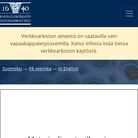
Verkkoarkiston aineisto on saatavilla vain
vapaakappaletyöasemilla. Katso
infosta
lisää tietoa
verkkoarkiston käytöstä.
Suomeksi
―
På svenska
―
In English