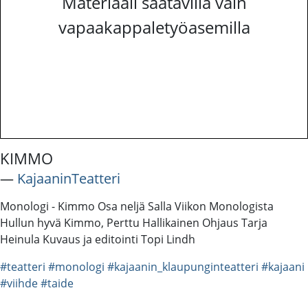
Materiaali saatavilla vain
vapaakappaletyöasemilla
KIMMO
―
KajaaninTeatteri
Monologi - Kimmo Osa neljä Salla Viikon Monologista
Hullun hyvä Kimmo, Perttu Hallikainen Ohjaus Tarja
Heinula Kuvaus ja editointi Topi Lindh
#teatteri
#monologi
#kajaanin_klaupunginteatteri
#kajaani
#viihde
#taide