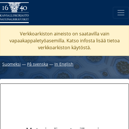
Verkkoarkiston aineisto on saatavilla vain
vapaakappaletyöasemilla. Katso
infosta
lisää tietoa
verkkoarkiston käytöstä.
Suomeksi
―
På svenska
―
In English