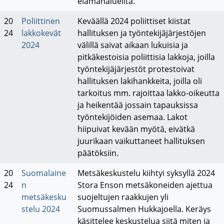
elämänalueilta.
20
Poliittinen
Keväällä 2024 poliittiset kiistat
24
lakkokevät
hallituksen ja työntekijäjärjestöjen
2024
välillä saivat aikaan lukuisia ja
pitkäkestoisia poliittisia lakkoja, joilla
työntekijäjärjestöt protestoivat
hallituksen lakihankkeita, joilla oli
tarkoitus mm. rajoittaa lakko-oikeutta
ja heikentää jossain tapauksissa
työntekijöiden asemaa. Lakot
hiipuivat kevään myötä, eivätkä
juurikaan vaikuttaneet hallituksen
päätöksiin.
20
Suomalaine
Metsäkeskustelu kiihtyi syksyllä 2024
24
n
Stora Enson metsäkoneiden ajettua
metsäkesku
suojeltujen raakkujen yli
stelu 2024
Suomussalmen Hukkajoella. Keräys
käsittelee keskustelua siitä miten ja