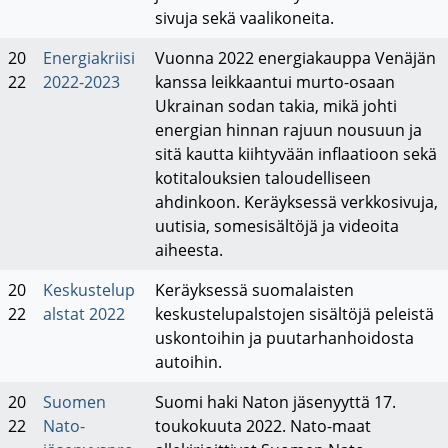
sivuja sekä vaalikoneita.
20
Energiakriisi
Vuonna 2022 energiakauppa Venäjän
22
2022-2023
kanssa leikkaantui murto-osaan
Ukrainan sodan takia, mikä johti
energian hinnan rajuun nousuun ja
sitä kautta kiihtyvään inflaatioon sekä
kotitalouksien taloudelliseen
ahdinkoon. Keräyksessä verkkosivuja,
uutisia, somesisältöjä ja videoita
aiheesta.
20
Keskustelup
Keräyksessä suomalaisten
22
alstat 2022
keskustelupalstojen sisältöjä peleistä
uskontoihin ja puutarhanhoidosta
autoihin.
20
Suomen
Suomi haki Naton jäsenyyttä 17.
22
Nato-
toukokuuta 2022. Nato-maat