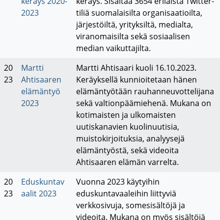
keräys 2020-
keräys. Sisältää 3654 erilaista Twitter-
2023
tiliä suomalaisilta organisaatioilta,
järjestöiltä, yrityksiltä, medialta,
viranomaisilta sekä sosiaalisen
median vaikuttajilta.
20
Martti
Martti Ahtisaari kuoli 16.10.2023.
23
Ahtisaaren
Keräyksellä kunnioitetaan hänen
elämäntyö
elämäntyötään rauhanneuvottelijana
2023
sekä valtionpäämiehenä. Mukana on
kotimaisten ja ulkomaisten
uutiskanavien kuolinuutisia,
muistokirjoituksia, analyysejä
elämäntyöstä, sekä videoita
Ahtisaaren elämän varrelta.
20
Eduskuntav
Vuonna 2023 käytyihin
23
aalit 2023
eduskuntavaaleihin liittyviä
verkkosivuja, somesisältöjä ja
videoita. Mukana on myös sisältöjä