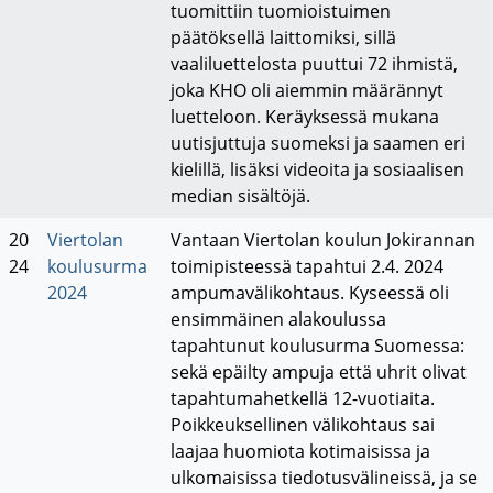
tuomittiin tuomioistuimen
päätöksellä laittomiksi, sillä
vaaliluettelosta puuttui 72 ihmistä,
joka KHO oli aiemmin määrännyt
luetteloon. Keräyksessä mukana
uutisjuttuja suomeksi ja saamen eri
kielillä, lisäksi videoita ja sosiaalisen
median sisältöjä.
20
Viertolan
Vantaan Viertolan koulun Jokirannan
24
koulusurma
toimipisteessä tapahtui 2.4. 2024
2024
ampumavälikohtaus. Kyseessä oli
ensimmäinen alakoulussa
tapahtunut koulusurma Suomessa:
sekä epäilty ampuja että uhrit olivat
tapahtumahetkellä 12-vuotiaita.
Poikkeuksellinen välikohtaus sai
laajaa huomiota kotimaisissa ja
ulkomaisissa tiedotusvälineissä, ja se