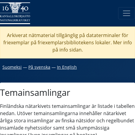
Arkiverat nätmaterial tillgänglig på dataterminaler för
friexemplar på friexemplarsbibliotekens lokaler. Mer info
på info sidan.
Suomeksi
―
På svenska
―
In English
Temainsamlingar
Finländska nätarkivets temainsamlingar är listade i tabellen
nedan. Utöver temainsamlingarna innehåller nätarkivet
årliga stora insamlingar av finska nätsidor och regelbundet
insamlade nyhetssidor samt små slumpmässiga
insamlingar (även insamlingar på begäran).