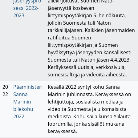
jäsenyyspro
allekirjoittivat Suomen Nato-
sessi 2022-
jäsenyyttä koskevan
2023
liittymispöytäkirjan 5. heinäkuuta,
jolloin Suomesta tuli Naton
tarkkailijajäsen. Kaikkien jäsenmaiden
ratifioitua Suomen
liittymispöytäkirjan ja Suomen
hyväksyttyä jäsenyyden kansallisesti
Suomesta tuli Naton jäsen 4.4.2023.
Keräyksessä uutisia, verkkosivuja,
somesisältöjä ja videoita aiheesta.
20
Pääministeri
Kesällä 2022 syntyi kohu Sanna
22
Sanna
Marinin juhlinnasta. Keräyksessä on
Marinin
lehtijuttuja, sosiaalista mediaa ja
bilekohu
videoita Suomesta ja ulkomaisista
2022
medioista. Kohu sai alkunsa Ylilauta-
foorumilla, jonka sisällöt mukana
keräyksessä.