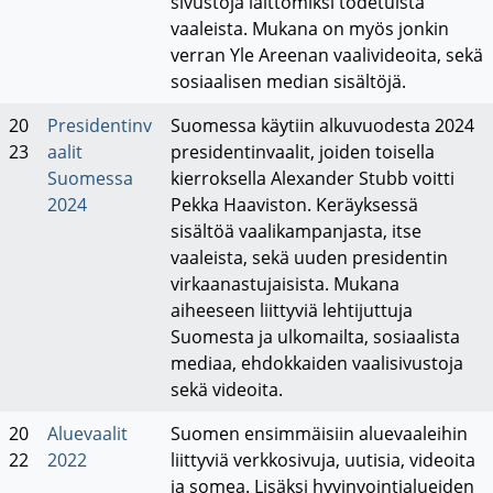
sivustoja laittomiksi todetuista
vaaleista. Mukana on myös jonkin
verran Yle Areenan vaalivideoita, sekä
sosiaalisen median sisältöjä.
20
Presidentinv
Suomessa käytiin alkuvuodesta 2024
23
aalit
presidentinvaalit, joiden toisella
Suomessa
kierroksella Alexander Stubb voitti
2024
Pekka Haaviston. Keräyksessä
sisältöä vaalikampanjasta, itse
vaaleista, sekä uuden presidentin
virkaanastujaisista. Mukana
aiheeseen liittyviä lehtijuttuja
Suomesta ja ulkomailta, sosiaalista
mediaa, ehdokkaiden vaalisivustoja
sekä videoita.
20
Aluevaalit
Suomen ensimmäisiin aluevaaleihin
22
2022
liittyviä verkkosivuja, uutisia, videoita
ja somea. Lisäksi hyvinvointialueiden