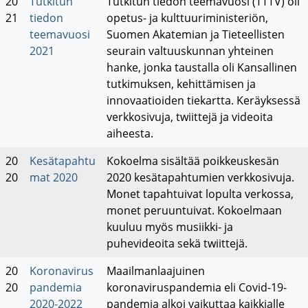
20
Tutkitun
Tutkitun tiedon teemavuosi (TTTV) oli
21
tiedon
opetus- ja kulttuuriministeriön,
teemavuosi
Suomen Akatemian ja Tieteellisten
2021
seurain valtuuskunnan yhteinen
hanke, jonka taustalla oli Kansallinen
tutkimuksen, kehittämisen ja
innovaatioiden tiekartta. Keräyksessä
verkkosivuja, twiittejä ja videoita
aiheesta.
20
Kesätapahtu
Kokoelma sisältää poikkeuskesän
20
mat 2020
2020 kesätapahtumien verkkosivuja.
Monet tapahtuivat lopulta verkossa,
monet peruuntuivat. Kokoelmaan
kuuluu myös musiikki- ja
puhevideoita sekä twiittejä.
20
Koronavirus
Maailmanlaajuinen
20
pandemia
koronaviruspandemia eli Covid-19-
2020-2022
pandemia alkoi vaikuttaa kaikkialle