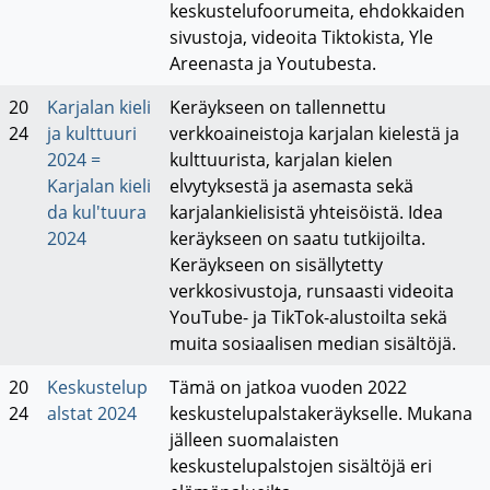
keskustelufoorumeita, ehdokkaiden
sivustoja, videoita Tiktokista, Yle
Areenasta ja Youtubesta.
20
Karjalan kieli
Keräykseen on tallennettu
24
ja kulttuuri
verkkoaineistoja karjalan kielestä ja
2024 =
kulttuurista, karjalan kielen
Karjalan kieli
elvytyksestä ja asemasta sekä
da kul'tuura
karjalankielisistä yhteisöistä. Idea
2024
keräykseen on saatu tutkijoilta.
Keräykseen on sisällytetty
verkkosivustoja, runsaasti videoita
YouTube- ja TikTok-alustoilta sekä
muita sosiaalisen median sisältöjä.
20
Keskustelup
Tämä on jatkoa vuoden 2022
24
alstat 2024
keskustelupalstakeräykselle. Mukana
jälleen suomalaisten
keskustelupalstojen sisältöjä eri