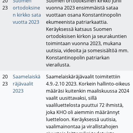
20
Suomen
Suomen ortodoksinen kirkko juhli
23
ortodoksine
vuonna 2023 ensimmäistä sataa
n kirkko sata
vuottaan osana Konstantinopolin
vuotta 2023
ekumeenista patriarkaattia.
Keräyksessä katsaus Suomen
ortodoksisen kirkon ja seurakuntien
toimintaan vuonna 2023, mukana
uutisia, videoita ja somesisältöä mm.
Konstantinopolin patriarkan
vierailusta.
20
Saamelaiskä
Saamelaiskäräjävaalit toimitettiin
23
räjävaalit
4.9.-2.10 2023. Korkein hallinto-oikeus
2023
määräsi kuitenkin maaliskuussa 2024
vaalit uusittavaksi, sillä
vaaliluettelosta puuttui 72 ihmistä,
joka KHO oli aiemmin määrännyt
luetteloon. Keräyksessä uutisia,
vaalimainontaa ja virallistahojen