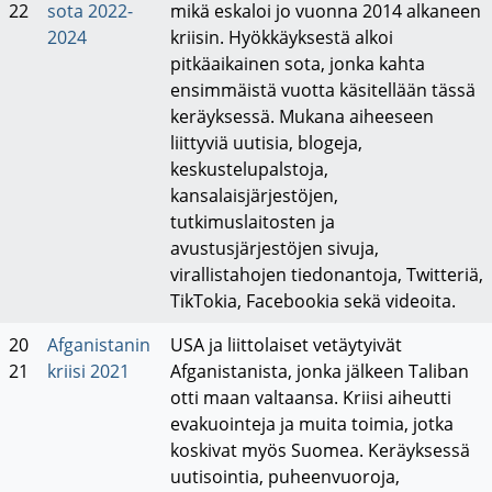
22
sota 2022-
mikä eskaloi jo vuonna 2014 alkaneen
2024
kriisin. Hyökkäyksestä alkoi
pitkäaikainen sota, jonka kahta
ensimmäistä vuotta käsitellään tässä
keräyksessä. Mukana aiheeseen
liittyviä uutisia, blogeja,
keskustelupalstoja,
kansalaisjärjestöjen,
tutkimuslaitosten ja
avustusjärjestöjen sivuja,
virallistahojen tiedonantoja, Twitteriä,
TikTokia, Facebookia sekä videoita.
20
Afganistanin
USA ja liittolaiset vetäytyivät
21
kriisi 2021
Afganistanista, jonka jälkeen Taliban
otti maan valtaansa. Kriisi aiheutti
evakuointeja ja muita toimia, jotka
koskivat myös Suomea. Keräyksessä
uutisointia, puheenvuoroja,