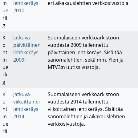
in
lehtikeräys
eri aikakauslehtien verkkosivustoja.
ue
2010-
rli
g
K
Jatkuva
Suomalaiseen verkkoarkistoon
o
päivittäinen
vuodesta 2009 tallennettu
nt
lehtikeräys
päivittäinen lehtikeräys. Sisältää
in
2009-
sanomalehtien, sekä mm. Ylen ja
ue
MTV3:n uutissivustoja.
rli
g
K
Jatkuva
Suomalaiseen verkkoarkistoon
o
viikoittainen
vuodesta 2014 tallennettu
nt
lehtikeräys
viikoittainen lehtikeräys. Sisältää
in
2014-
sanomalehtien ja aikakauslehtien
ue
verkkosivustoja.
rli