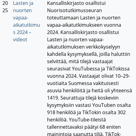
20
Lasten ja
Kansalliskirjasto osallistui
25
nuorten
Nuorisotutkimusseuran
vapaa-
toteuttamaan Lasten ja nuorten
aikatutkimu
vapaa-aikatutkimukseen vuonna
s 2024 –
2024. Kansalliskirjasto osallistui
videot
Lasten ja nuorten vapaa-
aikatutkimuksen verkkokyselyyn
kahdella kysymyksellä, joilla haluttiin
selvittää, mitä tilejä vastaajat
seurasivat YouTubessa ja TikTokissa
vuonna 2024. Vastaajat olivat 10–29-
vuotiaita Suomessa vakituisesti
asuvia henkilöitä ja heitä oli yhteensä
1419. Seurattuja tilejä koskeviin
kysymyksiin vastasi YouTuben osalta
918 henkilöä ja TikTokin osalta 302
henkilöä. YouTube-tileistä
tallennettavaksi päätyi 68 eniten
mainintoja saanutta tiliä, TikTok-