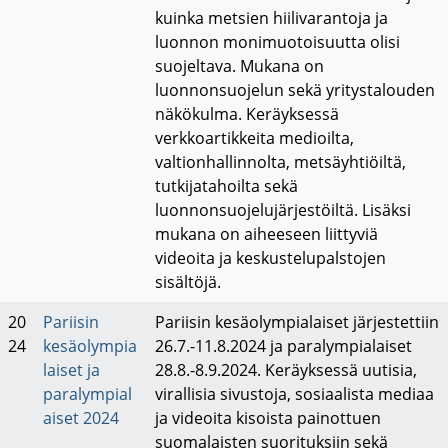
kuinka metsien hiilivarantoja ja
luonnon monimuotoisuutta olisi
suojeltava. Mukana on
luonnonsuojelun sekä yritystalouden
näkökulma. Keräyksessä
verkkoartikkeita medioilta,
valtionhallinnolta, metsäyhtiöiltä,
tutkijatahoilta sekä
luonnonsuojelujärjestöiltä. Lisäksi
mukana on aiheeseen liittyviä
videoita ja keskustelupalstojen
sisältöjä.
20
Pariisin
Pariisin kesäolympialaiset järjestettiin
24
kesäolympia
26.7.-11.8.2024 ja paralympialaiset
laiset ja
28.8.-8.9.2024. Keräyksessä uutisia,
paralympial
virallisia sivustoja, sosiaalista mediaa
aiset 2024
ja videoita kisoista painottuen
suomalaisten suorituksiin sekä