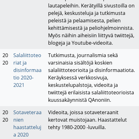
lautapeleihin. Kerätyillä sivustoilla on
pelejä, keskusteluja ja tutkimusta
peleistä ja pelaamisesta, pelien
kehittämisestä ja peliohjelmoinnista.
Myös näihin aiheisiin liittyvä twiittejä,
blogeja ja Youtube-videoita.
20
Salaliittoteo
Tutkimusta, journalismia sekä
20
riat ja
varsinaisia sisältöjä koskien
disinformaa
salaliittoteorioita ja disinformaatiota.
tio 2020-
Keräyksessä verkkosivuja,
2021
keskustelupalstoja, videoita ja
twiittejä erilaisista salaliittoteorioista
kuussakäynnistä QAnoniin.
20
Sotaveteraa
Videoita, joissa sotaveteraanit
20
nien
kertovat muistojaan. Haastattelut
haastatteluj
tehty 1980-2000 -luvuilla.
a 2020