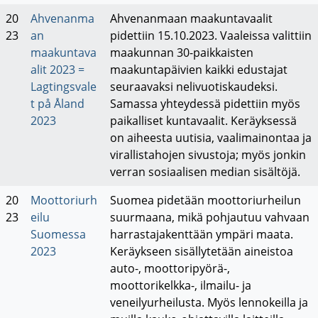
20
Ahvenanma
Ahvenanmaan maakuntavaalit
23
an
pidettiin 15.10.2023. Vaaleissa valittiin
maakuntava
maakunnan 30-paikkaisten
alit 2023 =
maakuntapäivien kaikki edustajat
Lagtingsvale
seuraavaksi nelivuotiskaudeksi.
t på Åland
Samassa yhteydessä pidettiin myös
2023
paikalliset kuntavaalit. Keräyksessä
on aiheesta uutisia, vaalimainontaa ja
virallistahojen sivustoja; myös jonkin
verran sosiaalisen median sisältöjä.
20
Moottoriurh
Suomea pidetään moottoriurheilun
23
eilu
suurmaana, mikä pohjautuu vahvaan
Suomessa
harrastajakenttään ympäri maata.
2023
Keräykseen sisällytetään aineistoa
auto-, moottoripyörä-,
moottorikelkka-, ilmailu- ja
veneilyurheilusta. Myös lennokeilla ja