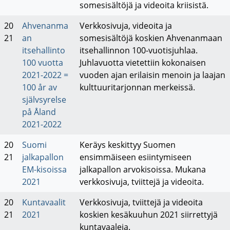
somesisältöjä ja videoita kriisistä.
20
Ahvenanma
Verkkosivuja, videoita ja
21
an
somesisältöjä koskien Ahvenanmaan
itsehallinto
itsehallinnon 100-vuotisjuhlaa.
100 vuotta
Juhlavuotta vietettiin kokonaisen
2021-2022 =
vuoden ajan erilaisin menoin ja laajan
100 år av
kulttuuritarjonnan merkeissä.
självsyrelse
på Åland
2021-2022
20
Suomi
Keräys keskittyy Suomen
21
jalkapallon
ensimmäiseen esiintymiseen
EM-kisoissa
jalkapallon arvokisoissa. Mukana
2021
verkkosivuja, tviittejä ja videoita.
20
Kuntavaalit
Verkkosivuja, tviittejä ja videoita
21
2021
koskien kesäkuuhun 2021 siirrettyjä
kuntavaaleja.