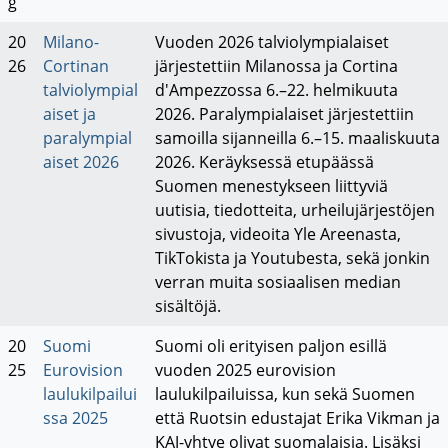
g
20
Milano-
Vuoden 2026 talviolympialaiset
26
Cortinan
järjestettiin Milanossa ja Cortina
talviolympial
d'Ampezzossa 6.–22. helmikuuta
aiset ja
2026. Paralympialaiset järjestettiin
paralympial
samoilla sijanneilla 6.–15. maaliskuuta
aiset 2026
2026. Keräyksessä etupäässä
Suomen menestykseen liittyviä
uutisia, tiedotteita, urheilujärjestöjen
sivustoja, videoita Yle Areenasta,
TikTokista ja Youtubesta, sekä jonkin
verran muita sosiaalisen median
sisältöjä.
20
Suomi
Suomi oli erityisen paljon esillä
25
Eurovision
vuoden 2025 eurovision
laulukilpailui
laulukilpailuissa, kun sekä Suomen
ssa 2025
että Ruotsin edustajat Erika Vikman ja
KAJ-yhtye olivat suomalaisia. Lisäksi