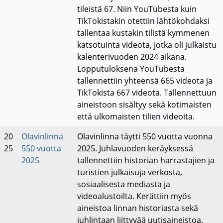
tileistä 67. Niin YouTubesta kuin
TikTokistakin otettiin lähtökohdaksi
tallentaa kustakin tilistä kymmenen
katsotuinta videota, jotka oli julkaistu
kalenterivuoden 2024 aikana.
Lopputuloksena YouTubesta
tallennettiin yhteensä 665 videota ja
TikTokista 667 videota. Tallennettuun
aineistoon sisältyy sekä kotimaisten
että ulkomaisten tilien videoita.
20
Olavinlinna
Olavinlinna täytti 550 vuotta vuonna
25
550 vuotta
2025. Juhlavuoden keräyksessä
2025
tallennettiin historian harrastajien ja
turistien julkaisuja verkosta,
sosiaalisesta mediasta ja
videoalustoilta. Kerättiin myös
aineistoa linnan historiasta sekä
juhlintaan liittyvää uutisaineistoa.