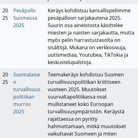
20
Pesäpallo
Keräys kohdistuu kansallispeliimme
25
Suomessa
pesäpalloon sarjakautena 2025.
2025
Suurin osa aineistosta käsittelee
miesten ja naisten sarjakautta, mutta
myös pelin harrastustasolta on
sisältöjä. Mukana on verkkosivuja,
uutismediaa, Youtubea, TikTokia ja
keskustelupalstoja.
20
Suomalaise
Teemakeräys kohdistuu Suomen
25
n
turvallisuuspolitiikan kriittiseen
turvallisuus
vuoteen 2025. Muutokset
politiikan
suurvaltapolitiikassa ovat
murros
mullistaneet koko Euroopan
2025
turvallisuusympäristön. Keräystä
rajattaessa on pyritty
hahmottamaan, mitkä muutokset
vaikuttavat Suomeen ja miten