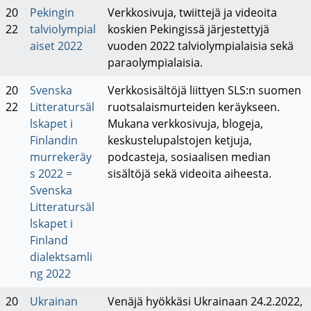
20
Pekingin
Verkkosivuja, twiittejä ja videoita
22
talviolympial
koskien Pekingissä järjestettyjä
aiset 2022
vuoden 2022 talviolympialaisia sekä
paraolympialaisia.
20
Svenska
Verkkosisältöjä liittyen SLS:n suomen
22
Litteratursäl
ruotsalaismurteiden keräykseen.
lskapet i
Mukana verkkosivuja, blogeja,
Finlandin
keskustelupalstojen ketjuja,
murrekeräy
podcasteja, sosiaalisen median
s 2022 =
sisältöjä sekä videoita aiheesta.
Svenska
Litteratursäl
lskapet i
Finland
dialektsamli
ng 2022
20
Ukrainan
Venäjä hyökkäsi Ukrainaan 24.2.2022,