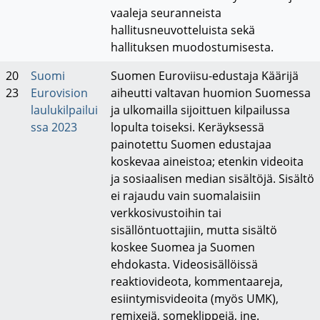
vaaleja seuranneista
hallitusneuvotteluista sekä
hallituksen muodostumisesta.
20
Suomi
Suomen Euroviisu-edustaja Käärijä
23
Eurovision
aiheutti valtavan huomion Suomessa
laulukilpailui
ja ulkomailla sijoittuen kilpailussa
ssa 2023
lopulta toiseksi. Keräyksessä
painotettu Suomen edustajaa
koskevaa aineistoa; etenkin videoita
ja sosiaalisen median sisältöjä. Sisältö
ei rajaudu vain suomalaisiin
verkkosivustoihin tai
sisällöntuottajiin, mutta sisältö
koskee Suomea ja Suomen
ehdokasta. Videosisällöissä
reaktiovideota, kommentaareja,
esiintymisvideoita (myös UMK),
remixejä, someklippejä, jne.