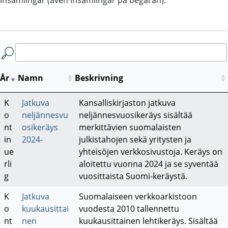
År
Namn
Beskrivning
K
Jatkuva
Kansalliskirjaston jatkuva
o
neljännesvu
neljännesvuosikeräys sisältää
nt
osikeräys
merkittävien suomalaisten
in
2024-
julkistahojen sekä yritysten ja
ue
yhteisöjen verkkosivustoja. Keräys on
rli
aloitettu vuonna 2024 ja se syventää
g
vuosittaista Suomi-keräystä.
K
Jatkuva
Suomalaiseen verkkoarkistoon
o
kuukausittai
vuodesta 2010 tallennettu
nt
nen
kuukausittainen lehtikeräys. Sisältää