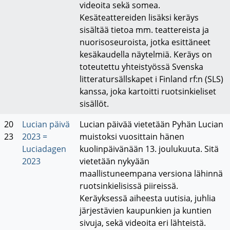
videoita sekä somea.
Kesäteattereiden lisäksi keräys
sisältää tietoa mm. teattereista ja
nuorisoseuroista, jotka esittäneet
kesäkaudella näytelmiä. Keräys on
toteutettu yhteistyössä Svenska
litteratursällskapet i Finland rf:n (SLS)
kanssa, joka kartoitti ruotsinkieliset
sisällöt.
20
Lucian päivä
Lucian päivää vietetään Pyhän Lucian
23
2023 =
muistoksi vuosittain hänen
Luciadagen
kuolinpäivänään 13. joulukuuta. Sitä
2023
vietetään nykyään
maallistuneempana versiona lähinnä
ruotsinkielisissä piireissä.
Keräyksessä aiheesta uutisia, juhlia
järjestävien kaupunkien ja kuntien
sivuja, sekä videoita eri lähteistä.