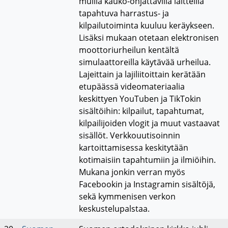
muilla kauko-ohjattavilla laitteilla
tapahtuva harrastus- ja
kilpailutoiminta kuuluu keräykseen.
Lisäksi mukaan otetaan elektronisen
moottoriurheilun kentältä
simulaattoreilla käytävää urheilua.
Lajeittain ja lajiliitoittain kerätään
etupäässä videomateriaalia
keskittyen YouTuben ja TikTokin
sisältöihin: kilpailut, tapahtumat,
kilpailijoiden vlogit ja muut vastaavat
sisällöt. Verkkouutisoinnin
kartoittamisessa keskitytään
kotimaisiin tapahtumiin ja ilmiöihin.
Mukana jonkin verran myös
Facebookin ja Instagramin sisältöjä,
sekä kymmenisen verkon
keskustelupalstaa.