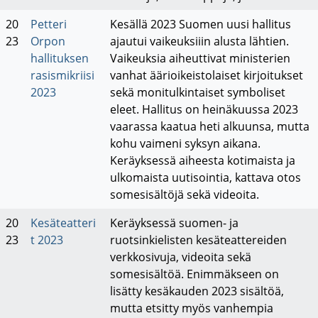
20
Petteri
Kesällä 2023 Suomen uusi hallitus
23
Orpon
ajautui vaikeuksiiin alusta lähtien.
hallituksen
Vaikeuksia aiheuttivat ministerien
rasismikriisi
vanhat äärioikeistolaiset kirjoitukset
2023
sekä monitulkintaiset symboliset
eleet. Hallitus on heinäkuussa 2023
vaarassa kaatua heti alkuunsa, mutta
kohu vaimeni syksyn aikana.
Keräyksessä aiheesta kotimaista ja
ulkomaista uutisointia, kattava otos
somesisältöjä sekä videoita.
20
Kesäteatteri
Keräyksessä suomen- ja
23
t 2023
ruotsinkielisten kesäteattereiden
verkkosivuja, videoita sekä
somesisältöä. Enimmäkseen on
lisätty kesäkauden 2023 sisältöä,
mutta etsitty myös vanhempia