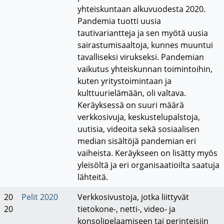
yhteiskuntaan alkuvuodesta 2020.
Pandemia tuotti uusia
tautivariantteja ja sen myötä uusia
sairastumisaaltoja, kunnes muuntui
tavalliseksi virukseksi. Pandemian
vaikutus yhteiskunnan toimintoihin,
kuten yritystoimintaan ja
kulttuurielämään, oli valtava.
Keräyksessä on suuri määrä
verkkosivuja, keskustelupalstoja,
uutisia, videoita sekä sosiaalisen
median sisältöjä pandemian eri
vaiheista. Keräykseen on lisätty myös
yleisöltä ja eri organisaatioilta saatuja
lähteitä.
20
Pelit 2020
Verkkosivustoja, jotka liittyvät
20
tietokone-, netti-, video- ja
konsolipelaamiseen tai perinteisiin