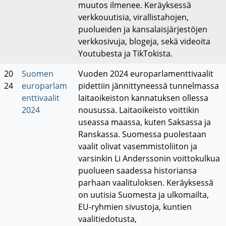
muutos ilmenee. Keräyksessä
verkkouutisia, virallistahojen,
puolueiden ja kansalaisjärjestöjen
verkkosivuja, blogeja, sekä videoita
Youtubesta ja TikTokista.
20
Suomen
Vuoden 2024 europarlamenttivaalit
24
europarlam
pidettiin jännittyneessä tunnelmassa
enttivaalit
laitaoikeiston kannatuksen ollessa
2024
nousussa. Laitaoikeisto voittikin
useassa maassa, kuten Saksassa ja
Ranskassa. Suomessa puolestaan
vaalit olivat vasemmistoliiton ja
varsinkin Li Anderssonin voittokulkua
puolueen saadessa historiansa
parhaan vaalituloksen. Keräyksessä
on uutisia Suomesta ja ulkomailta,
EU-ryhmien sivustoja, kuntien
vaalitiedotusta,