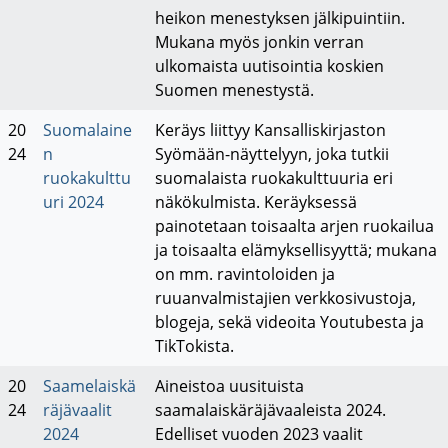
heikon menestyksen jälkipuintiin.
Mukana myös jonkin verran
ulkomaista uutisointia koskien
Suomen menestystä.
20
Suomalaine
Keräys liittyy Kansalliskirjaston
24
n
Syömään-näyttelyyn, joka tutkii
ruokakulttu
suomalaista ruokakulttuuria eri
uri 2024
näkökulmista. Keräyksessä
painotetaan toisaalta arjen ruokailua
ja toisaalta elämyksellisyyttä; mukana
on mm. ravintoloiden ja
ruuanvalmistajien verkkosivustoja,
blogeja, sekä videoita Youtubesta ja
TikTokista.
20
Saamelaiskä
Aineistoa uusituista
24
räjävaalit
saamalaiskäräjävaaleista 2024.
2024
Edelliset vuoden 2023 vaalit