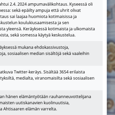
ahtui 2.4. 2024 ampumavälikohtaus. Kyseessä oli
a: sekä epäilty ampuja että uhrit olivat
taus sai laajaa huomiota kotimaisissa ja
keskustelun koulukiusaamisesta ja sen
asta yleensä. Keräyksessä kotimaista ja ulkomaista
kista, sekä somessa käytyä keskustelua.
Keräyksessä mukana ehdokassivustoja,
stoja, sosiaalisen median sisältöjä sekä vaaleihin
kuva Twitter-keräys. Sisältää 3654 erilaista
rityksiltä, medialta, viranomaisilta sekä sosiaalisen
etaan hänen elämäntyötään rauhanneuvottelijana
aisten uutiskanavien kuolinuutisia,
ta Ahtisaaren elämän varrelta.