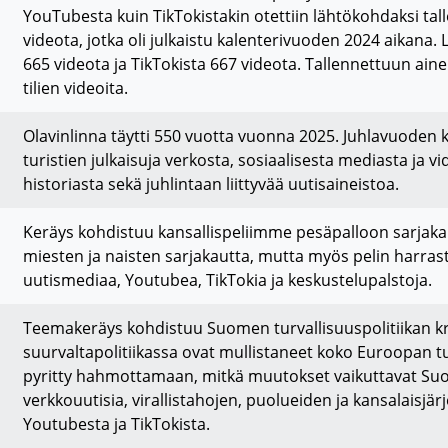
YouTubesta kuin TikTokistakin otettiin lähtökohdaksi tal
videota, jotka oli julkaistu kalenterivuoden 2024 aikana
665 videota ja TikTokista 667 videota. Tallennettuun ain
tilien videoita.
Olavinlinna täytti 550 vuotta vuonna 2025. Juhlavuoden ke
turistien julkaisuja verkosta, sosiaalisesta mediasta ja v
historiasta sekä juhlintaan liittyvää uutisaineistoa.
Keräys kohdistuu kansallispeliimme pesäpalloon sarjakau
miesten ja naisten sarjakautta, mutta myös pelin harrast
uutismediaa, Youtubea, TikTokia ja keskustelupalstoja.
Teemakeräys kohdistuu Suomen turvallisuuspolitiikan kr
suurvaltapolitiikassa ovat mullistaneet koko Euroopan t
pyritty hahmottamaan, mitkä muutokset vaikuttavat Su
verkkouutisia, virallistahojen, puolueiden ja kansalaisjär
Youtubesta ja TikTokista.