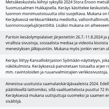
Metsäkeskustelu kiihtyi syksyllä 2024 Stora Enson metsäk
Suomussalmen Hukkajoella. Keräys käsittelee keskustelua 
luonnon monimuotoisuutta olisi suojeltava. Mukana on 
Keräyksessä verkkoartikkeita medioilta, valtionhallinnolta
luonnonsuojelujärjestöiltä. Lisäksi mukana on aiheeseen li
Pariisin kesäolympialaiset järjestettiin 26.7.-11.8.2024 ja
virallisia sivustoja, sosiaalista mediaa ja videoita kisoi
menestyksen jälkipuintiin. Mukana myös jonkin verran 
Keräys liittyy Kansalliskirjaston Syömään-näyttelyyn, jok
näkökulmista. Keräyksessä painotetaan toisaalta arjen ru
mm. ravintoloiden ja ruuanvalmistajien verkkosivustoja, 
Aineistoa uusituista saamalaiskäräjävaaleista 2024. Edel
päätöksellä laittomiksi, sillä vaaliluettelosta puuttui 7
Keräyksessä mukana uutisjuttuja suomeksi ja saamen eri ki
sisältöjä.