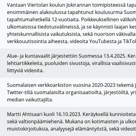
Vantaan Viertolan koulun Jokirannan toimipisteessä tap
ensimmäinen alakoulussa tapahtunut koulusurma Suomess
tapahtumahetkellä 12-vuotiaita. Poikkeuksellinen välikoh
ulkomaisissa tiedotusvälineissä, ja se käynnisti laajan 
yhteiskunnallisista vaikutuksista, sekä nuorison väkivall
verkkouutisointia aiheesta, videoita YouTubesta ja TikTo
Alue- ja kuntavaalit järjestettiin Suomessa 13.4.2025. 
lehtiartikkeleita, puoluiden sivustoja, virallisia vaalisivu
liittyviä videoita.
Suomalaisen verkkoarkiston vuosina 2020-2023 tekemä jat
Twitter-tiliä suomalaisilta organisaatioilta, järjestöiltä, y
median vaikuttajilta.
Martti Ahtisaari kuoli 16.10.2023. Keräyksellä kunnioit
sekä valtionpäämiehenä. Mukana on kotimaisten ja ulkom
muistokirjoituksia, analyysejä elämäntyöstä, sekä videoi