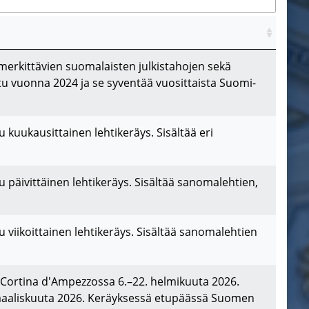
 merkittävien suomalaisten julkistahojen sekä
ttu vuonna 2024 ja se syventää vuosittaista Suomi-
kuukausittainen lehtikeräys. Sisältää eri
päivittäinen lehtikeräys. Sisältää sanomalehtien,
viikoittainen lehtikeräys. Sisältää sanomalehtien
a Cortina d'Ampezzossa 6.–22. helmikuuta 2026.
5. maaliskuuta 2026. Keräyksessä etupäässä Suomen