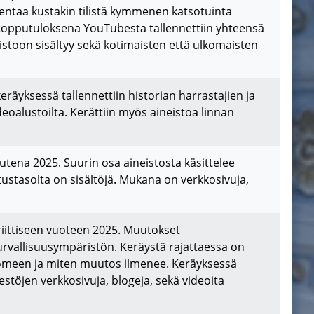
lentaa kustakin tilistä kymmenen katsotuinta
. Lopputuloksena YouTubesta tallennettiin yhteensä
eistoon sisältyy sekä kotimaisten että ulkomaisten
räyksessä tallennettiin historian harrastajien ja
ideoalustoilta. Kerättiin myös aineistoa linnan
tena 2025. Suurin osa aineistosta käsittelee
ustasolta on sisältöjä. Mukana on verkkosivuja,
iittiseen vuoteen 2025. Muutokset
urvallisuusympäristön. Keräystä rajattaessa on
omeen ja miten muutos ilmenee. Keräyksessä
jestöjen verkkosivuja, blogeja, sekä videoita