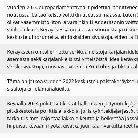
Vuoden 2024 europarlamenttivaalit pidettiin jännittyne
nousussa. Laitaoikeisto voittikin useassa maassa, kuten
olivat vasemmistoliiton ja varsinkin Li Anderssonin voi
vaalituloksen. Keräyksessä on uutisia Suomesta ja ulkoma
keskustelufoorumeita, ehdokkaiden sivustoja, videoita Ti
Keräykseen on tallennettu verkkoaineistoja karjalan kieles
asemasta sekä karjalankielisistä yhteisöistä. Idea keräyks
verkkosivustoja, runsaasti videoita YouTube- ja TikTok-al
Tämä on jatkoa vuoden 2022 keskustelupalstakeräyksell
sisältöjä eri elämänalueilta.
Keväällä 2024 poliittiset kiistat hallituksen ja työntekijäjär
pitkäkestoisia poliittisia lakkoja, joilla työntekijäjärjestöt
tarkoitus mm. rajoittaa lakko-oikeutta ja heikentää joss
hiipuivat kevään myötä, eivätkä juurikaan vaikuttaneet ha