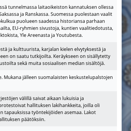
essä tunnelmassa laitaoikeiston kannatuksen ollessa
 Saksassa ja Ranskassa. Suomessa puolestaan vaalit
ttokulkua puolueen saadessa historiansa parhaan
ilta, EU-ryhmien sivustoja, kuntien vaalitiedotusta,
ktokista, Yle Areenasta ja Youtubesta.
tä ja kulttuurista, karjalan kielen elvytyksestä ja
een on saatu tutkijoilta. Keräykseen on sisällytetty
ustoilta sekä muita sosiaalisen median sisältöjä.
e. Mukana jälleen suomalaisten keskustelupalstojen
jestöjen välillä saivat aikaan lukuisia ja
 protestoivat hallituksen lakihankkeita, joilla oli
ain tapauksissa työntekijöiden asemaa. Lakot
llituksen päätöksiin.