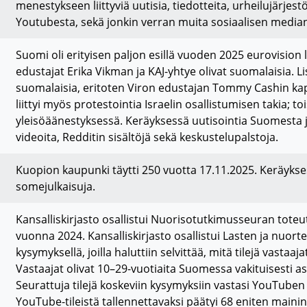
menestykseen liittyviä uutisia, tiedotteita, urheilujärjest
Youtubesta, sekä jonkin verran muita sosiaalisen median 
Suomi oli erityisen paljon esillä vuoden 2025 eurovision
edustajat Erika Vikman ja KAJ-yhtye olivat suomalaisia.
suomalaisia, eritoten Viron edustajan Tommy Cashin kapp
liittyi myös protestointia Israelin osallistumisen takia; t
yleisöäänestyksessä. Keräyksessä uutisointia Suomesta ja
videoita, Redditin sisältöjä sekä keskustelupalstoja.
Kuopion kaupunki täytti 250 vuotta 17.11.2025. Keräyksess
somejulkaisuja.
Kansalliskirjasto osallistui Nuorisotutkimusseuran tot
vuonna 2024. Kansalliskirjasto osallistui Lasten ja nuo
kysymyksellä, joilla haluttiin selvittää, mitä tilejä vast
Vastaajat olivat 10–29-vuotiaita Suomessa vakituisesti asu
Seurattuja tilejä koskeviin kysymyksiin vastasi YouTuben 
YouTube-tileistä tallennettavaksi päätyi 68 eniten maininto