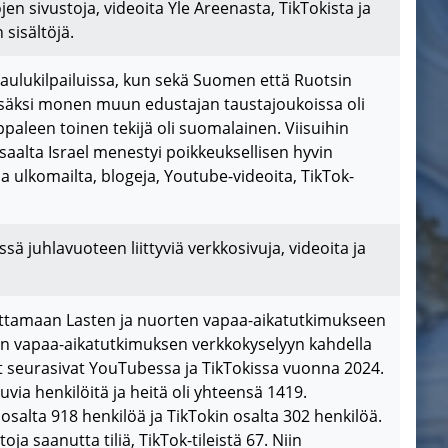
öjen sivustoja, videoita Yle Areenasta, TikTokista ja
sisältöjä.
 laulukilpailuissa, kun sekä Suomen että Ruotsin
 Lisäksi monen muun edustajan taustajoukoissa oli
aleen toinen tekijä oli suomalainen. Viisuihin
oisaalta Israel menestyi poikkeuksellisen hyvin
 ulkomailta, blogeja, Youtube-videoita, TikTok-
ä juhlavuoteen liittyviä verkkosivuja, videoita ja
euttamaan Lasten ja nuorten vapaa-aikatutkimukseen
rten vapaa-aikatutkimuksen verkkokyselyyn kahdella
aajat seurasivat YouTubessa ja TikTokissa vuonna 2024.
via henkilöitä ja heitä oli yhteensä 1419.
osalta 918 henkilöä ja TikTokin osalta 302 henkilöä.
ja saanutta tiliä, TikTok-tileistä 67. Niin