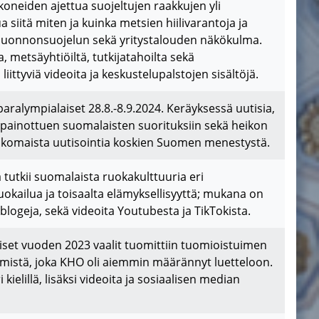
oneiden ajettua suojeltujen raakkujen yli
siitä miten ja kuinka metsien hiilivarantoja ja
luonnonsuojelun sekä yritystalouden näkökulma.
, metsäyhtiöiltä, tutkijatahoilta sekä
ittyviä videoita ja keskustelupalstojen sisältöjä.
 paralympialaiset 28.8.-8.9.2024. Keräyksessä uutisia,
sta painottuen suomalaisten suorituksiin sekä heikon
ulkomaista uutisointia koskien Suomen menestystä.
a tutkii suomalaista ruokakulttuuria eri
okailua ja toisaalta elämyksellisyyttä; mukana on
blogeja, sekä videoita Youtubesta ja TikTokista.
liset vuoden 2023 vaalit tuomittiin tuomioistuimen
2 ihmistä, joka KHO oli aiemmin määrännyt luetteloon.
elillä, lisäksi videoita ja sosiaalisen median