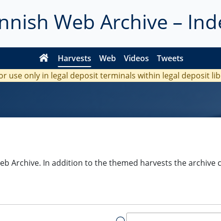
innish Web Archive – Ind
Harvests
Web
Videos
Tweets
or use only in legal deposit terminals within legal deposit li
Web Archive. In addition to the themed harvests the archive c