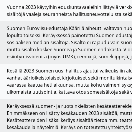
Vuonna 2023 käytyihin eduskuntavaaleihin liittyviä verk
sisältöjä vaaleja seuranneista hallitusneuvotteluista se
Suomen Euroviisu-edustaja Käärijä aiheutti valtavan huo
lopulta toiseksi. Keräyksessä painotettu Suomen edustaja
sosiaalisen median sisältöjä. Sisältö ei rajaudu vain suoma
mutta sisältö koskee Suomea ja Suomen ehdokasta. Vide
esiintymisvideoita (myös UMK), remixejä, someklippejä, j
Kesällä 2023 Suomen uusi hallitus ajautui vaikeuksiiin alu
vanhat äärioikeistolaiset kirjoitukset sekä monitulkintai
vaarassa kaatua heti alkuunsa, mutta kohu vaimeni syksy
ulkomaista uutisointia, kattava otos somesisältöjä sekä v
Keräyksessä suomen- ja ruotsinkielisten kesäteattereide
Enimmäkseen on lisätty kesäkauden 2023 sisältöä, mutt
Kesäteattereiden lisäksi keräys sisältää tietoa mm. teatte
kesäkaudella näytelmiä. Keräys on toteutettu yhteistyössä