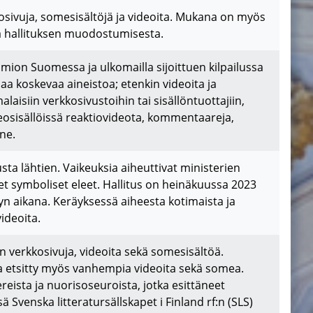
kosivuja, somesisältöjä ja videoita. Mukana on myös
kä hallituksen muodostumisesta.
mion Suomessa ja ulkomailla sijoittuen kilpailussa
a koskevaa aineistoa; etenkin videoita ja
laisiin verkkosivustoihin tai sisällöntuottajiin,
osisällöissä reaktiovideota, kommentaareja,
ne.
sta lähtien. Vaikeuksia aiheuttivat ministerien
set symboliset eleet. Hallitus on heinäkuussa 2023
n aikana. Keräyksessä aiheesta kotimaista ja
ideoita.
n verkkosivuja, videoita sekä somesisältöä.
a etsitty myös vanhempia videoita sekä somea.
reista ja nuorisoseuroista, jotka esittäneet
 Svenska litteratursällskapet i Finland rf:n (SLS)