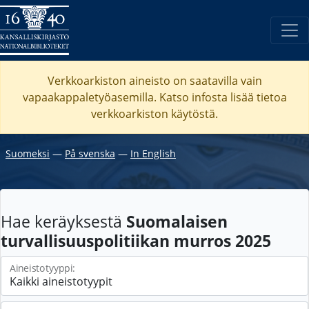
Verkkoarkiston aineisto on saatavilla vain
vapaakappaletyöasemilla. Katso
infosta
lisää tietoa
verkkoarkiston käytöstä.
Suomeksi
―
På svenska
―
In English
Hae keräyksestä
Suomalaisen
turvallisuuspolitiikan murros 2025
Aineistotyyppi: