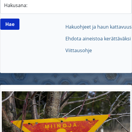
Hakusana:
Hakuohjeet ja haun kattavuus
Ehdota aineistoa kerättäväksi
Viittausohje