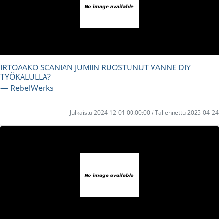
IRTOAAKO SCANIAN JUMIIN RUOSTUNUT VANNE DIY
TYÖKALULLA?
― RebelWerks
Julkaistu 2024-12-01 00:00:00 / Tallennettu 2025-04-24