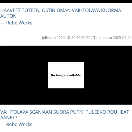
HAAVEET TOTEEN, OSTIN OMAN VAIHTOLAVA KUORMA-
AUTON
― RebelWerks
Julkaistu 2024-10-24 00:00:00 / Tallennettu 2025-04-24
VAIHTOLAVA SCANIAAN SUORA PUTKI, TULEEKO ROUHEAT
ÄÄNET?
― RebelWerks