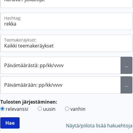
Hashtag:
Teemakeräykset:
Päivämäärästä: pp/kk/vvvv
...
Päivämäärään: pp/kk/vvvv
...
Tulosten järjestäminen:
relevanssi
uusin
vanhin
Näytä/piilota lisää hakuehtoja