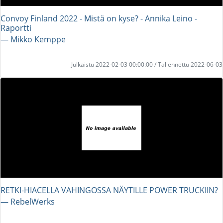
Convoy Finland 2022 - Mistä on kyse? - Annika Leino -
Raportti
― Mikko Kemppe
Julkaistu 2022-02-03 00:00:00 / Tallennettu 2022-06-03
RETKI-HIACELLA VAHINGOSSA NÄYTILLE POWER TRUCKIIN?
― RebelWerks