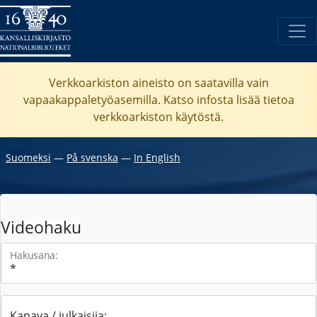
Verkkoarkiston aineisto on saatavilla vain
vapaakappaletyöasemilla. Katso
infosta
lisää tietoa
verkkoarkiston käytöstä.
Suomeksi
―
På svenska
―
In English
Videohaku
Hakusana:
Kanava / julkaisija: