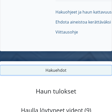
Hakuohjeet ja haun kattavuus
Ehdota aineistoa kerättäväksi
Viittausohje
Hakuehdot
Haun tulokset
Haulla löytyneet videot (9)