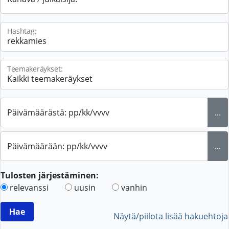
Hashtag:
Teemakeräykset:
Päivämäärästä: pp/kk/vvvv
...
Päivämäärään: pp/kk/vvvv
...
Tulosten järjestäminen:
relevanssi
uusin
vanhin
Näytä/piilota lisää hakuehtoja