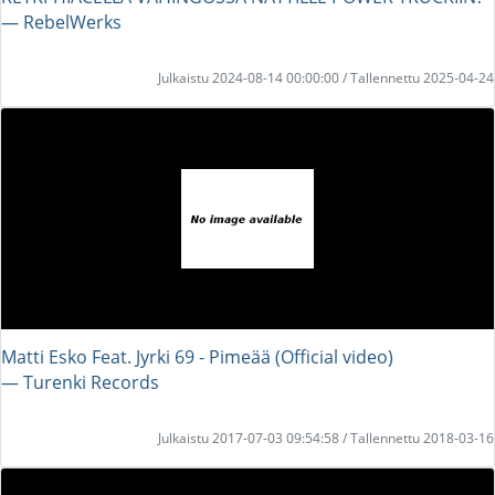
― RebelWerks
Julkaistu 2024-08-14 00:00:00 / Tallennettu 2025-04-24
Matti Esko Feat. Jyrki 69 - Pimeää (Official video)
― Turenki Records
Julkaistu 2017-07-03 09:54:58 / Tallennettu 2018-03-16