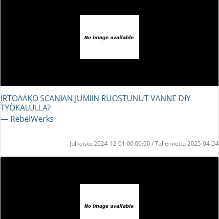
IRTOAAKO SCANIAN JUMIIN RUOSTUNUT VANNE DIY
TYÖKALULLA?
― RebelWerks
Julkaistu 2024-12-01 00:00:00 / Tallennettu 2025-04-24