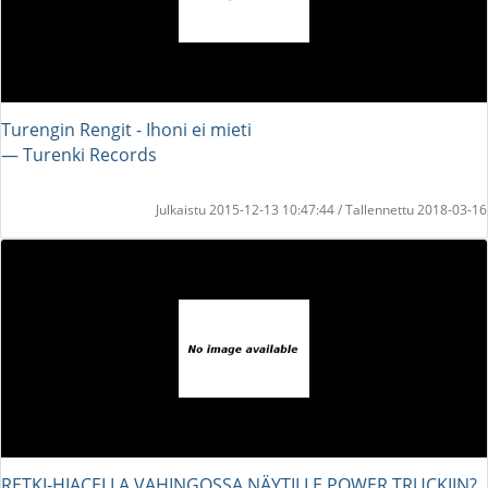
Turengin Rengit - Ihoni ei mieti
― Turenki Records
Julkaistu 2015-12-13 10:47:44 / Tallennettu 2018-03-16
RETKI-HIACELLA VAHINGOSSA NÄYTILLE POWER TRUCKIIN?