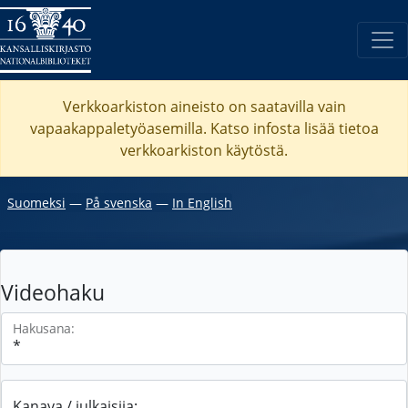
Verkkoarkiston aineisto on saatavilla vain
vapaakappaletyöasemilla. Katso
infosta
lisää tietoa
verkkoarkiston käytöstä.
Suomeksi
―
På svenska
―
In English
Videohaku
Hakusana:
Kanava / julkaisija: