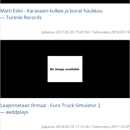
Matti Esko - Karavaani kulkee ja koirat haukkuu
― Turenki Records
Julkaistu 2017-05-30 15:41:59 / Tallennettu 2018-03-16
Laajennetaan firmaa! - Euro Truck Simulator 2
― eeddplays
Julkaistu 2014-02-10 17:13:36 / Tallennettu 2017-12-07