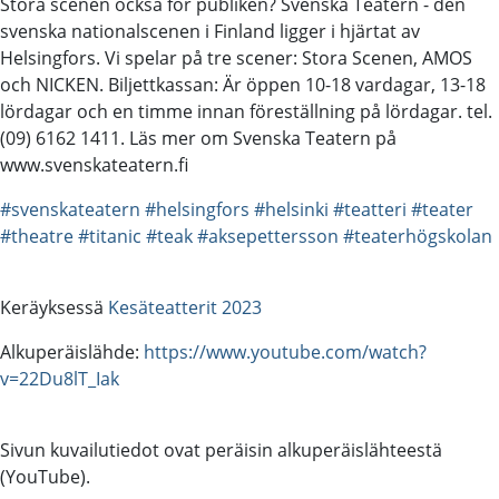
Stora scenen också för publiken? Svenska Teatern - den
svenska nationalscenen i Finland ligger i hjärtat av
Helsingfors. Vi spelar på tre scener: Stora Scenen, AMOS
och NICKEN. Biljettkassan: Är öppen 10-18 vardagar, 13-18
lördagar och en timme innan föreställning på lördagar. tel.
(09) 6162 1411. Läs mer om Svenska Teatern på
www.svenskateatern.fi
#svenskateatern
#helsingfors
#helsinki
#teatteri
#teater
#theatre
#titanic
#teak
#aksepettersson
#teaterhögskolan
Keräyksessä
Kesäteatterit 2023
Alkuperäislähde:
https://www.youtube.com/watch?
v=22Du8lT_Iak
Sivun kuvailutiedot ovat peräisin alkuperäislähteestä
(YouTube).