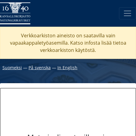
Verkkoarkiston aineisto on saatavilla vain
vapaakappaletyöasemilla. Katso
infosta
lisää tietoa
verkkoarkiston käytöstä.
Suomeksi
―
På svenska
―
In English