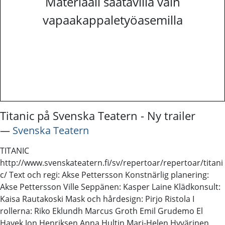
Materiaali saatavilla vain
vapaakappaletyöasemilla
Titanic på Svenska Teatern - Ny trailer
―
Svenska Teatern
TITANIC
http://www.svenskateatern.fi/sv/repertoar/repertoar/titani
c/ Text och regi: Akse Pettersson Konstnärlig planering:
Akse Pettersson Ville Seppänen: Kasper Laine Klädkonsult:
Kaisa Rautakoski Mask och hårdesign: Pirjo Ristola I
rollerna: Riko Eklundh Marcus Groth Emil Grudemo El
Hayek Jon Henriksen Anna Hultin Mari-Helen Hyvärinen