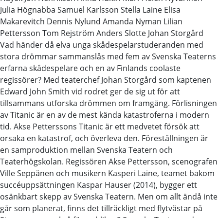
Julia Högnabba Samuel Karlsson Stella Laine Elisa
Makarevitch Dennis Nylund Amanda Nyman Lilian
Pettersson Tom Rejström Anders Slotte Johan Storgård
Vad händer då elva unga skådespelarstuderanden med
stora drömmar sammanslås med fem av Svenska Teaterns
erfarna skådespelare och en av Finlands coolaste
regissörer? Med teaterchef Johan Storgård som kaptenen
Edward John Smith vid rodret ger de sig ut för att
tillsammans utforska drömmen om framgång. Förlisningen
av Titanic är en av de mest kända katastroferna i modern
tid. Akse Petterssons Titanic är ett medvetet försök att
orsaka en katastrof, och överleva den. Föreställningen är
en samproduktion mellan Svenska Teatern och
Teaterhögskolan. Regissören Akse Pettersson, scenografen
Ville Seppänen och musikern Kasperi Laine, teamet bakom
succéuppsättningen Kaspar Hauser (2014), bygger ett
osänkbart skepp av Svenska Teatern. Men om allt ändå inte
går som planerat, finns det tillräckligt med flytvästar på