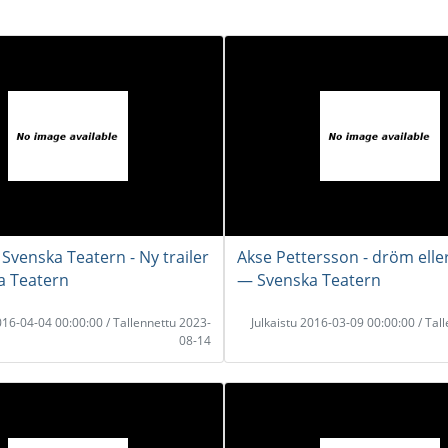
 Svenska Teatern - Ny trailer
Akse Pettersson - dröm eller
a Teatern
― Svenska Teatern
2016-04-04 00:00:00 / Tallennettu 2023-
Julkaistu 2016-03-09 00:00:00 / Tal
08-14