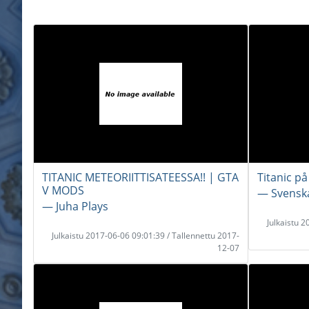
TITANIC METEORIITTISATEESSA!! | GTA
Titanic på
V MODS
― Svensk
― Juha Plays
Julkaistu 
Julkaistu 2017-06-06 09:01:39 / Tallennettu 2017-
12-07