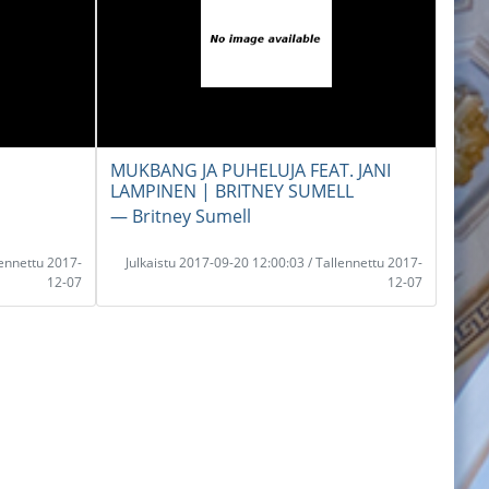
MUKBANG JA PUHELUJA FEAT. JANI
LAMPINEN | BRITNEY SUMELL
― Britney Sumell
lennettu 2017-
Julkaistu 2017-09-20 12:00:03 / Tallennettu 2017-
12-07
12-07