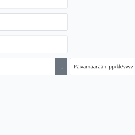
...
Päivämäärään: pp/kk/vvvv