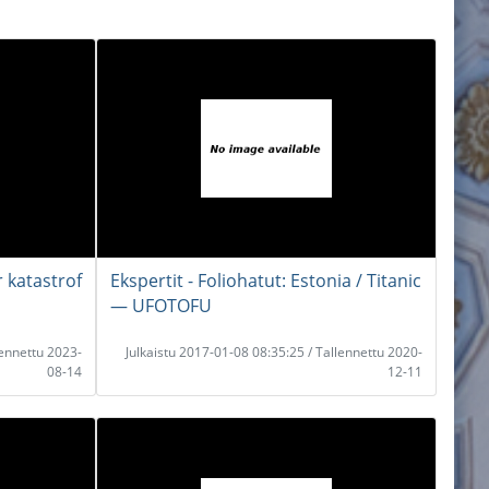
 katastrof
Ekspertit - Foliohatut: Estonia / Titanic
― UFOTOFU
lennettu 2023-
Julkaistu 2017-01-08 08:35:25 / Tallennettu 2020-
08-14
12-11