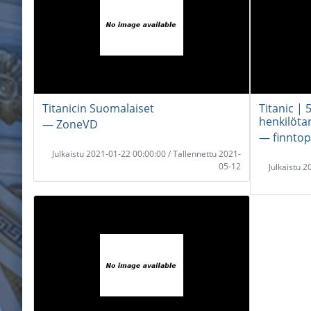
Titanicin Suomalaiset
Titanic | 
henkilöta
― ZoneVD
― finnto
Julkaistu 2021-01-22 00:00:00 / Tallennettu 2021-
05-12
Julkaistu 