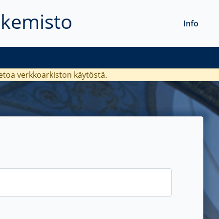
akemisto
Info
ietoa verkkoarkiston käytöstä.