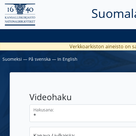
Suomala
Verkkoarkiston aineisto on s
Suomeksi
―
På svenska
―
In English
Videohaku
Hakusana:
Kanava / julkaisija: