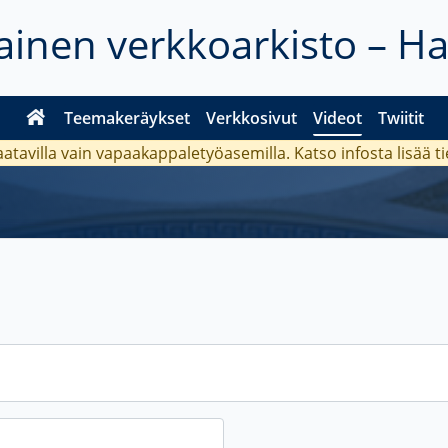
inen verkkoarkisto – H
Teemakeräykset
Verkkosivut
Videot
Twiitit
aatavilla vain vapaakappaletyöasemilla. Katso
infosta
lisää t