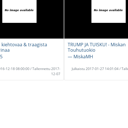
5 kiehtovaa & traagista
TRUMP JA TUISKU! - Miskan
rinaa
Touhutuokio
p5
― MiskaMH
2016-12-18 08:00:00 / Tallennettu 2017-
Julkaistu 2017-01-27 14:01:04 / Tal
12-07