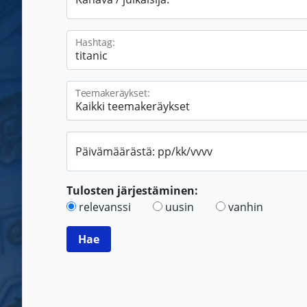
Hashtag:
Teemakeräykset:
Päivämäärästä: pp/kk/vvvv
Tulosten järjestäminen:
relevanssi
uusin
vanhin