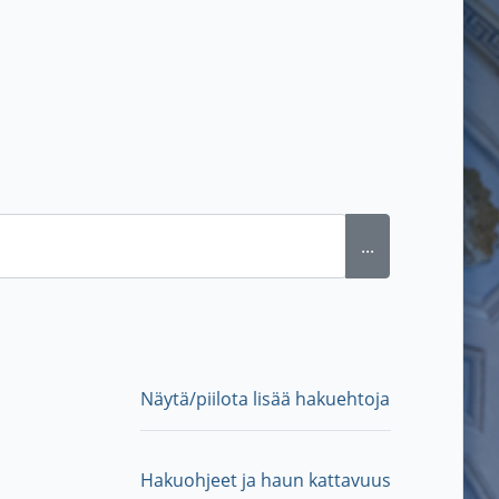
...
Näytä/piilota lisää hakuehtoja
Hakuohjeet ja haun kattavuus