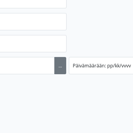
...
Päivämäärään: pp/kk/vvvv