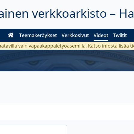
inen verkkoarkisto – H
Teemakeräykset
Verkkosivut
Videot
Twiitit
aatavilla vain vapaakappaletyöasemilla. Katso
infosta
lisää t