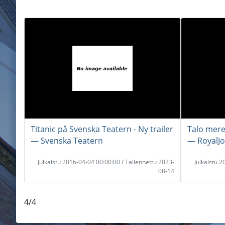
Titanic på Svenska Teatern - Ny trailer
Talo meren
― Svenska Teatern
― RoyalJ
Julkaistu 2016-04-04 00:00:00 / Tallennettu 2023-
Julkaistu 
08-14
4/4