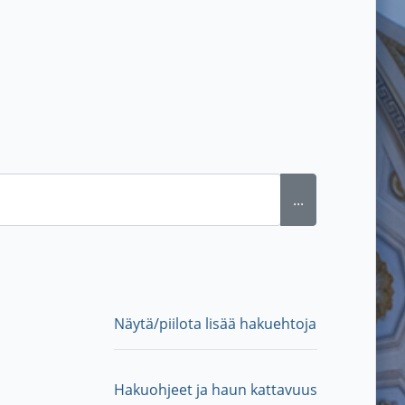
...
Näytä/piilota lisää hakuehtoja
Hakuohjeet ja haun kattavuus