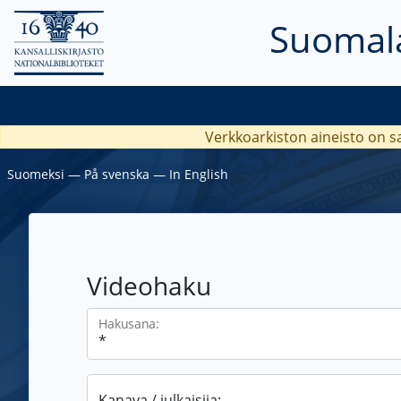
Suomala
Verkkoarkiston aineisto on s
Suomeksi
―
På svenska
―
In English
Videohaku
Hakusana:
Kanava / julkaisija: