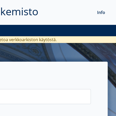
akemisto
Info
ietoa verkkoarkiston käytöstä.