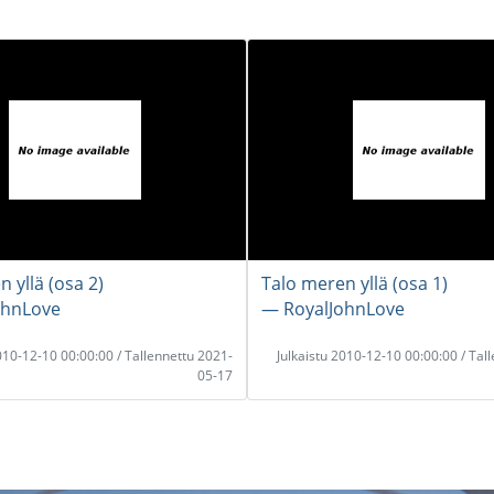
 yllä (osa 2)
Talo meren yllä (osa 1)
ohnLove
― RoyalJohnLove
2010-12-10 00:00:00 / Tallennettu 2021-
Julkaistu 2010-12-10 00:00:00 / Tal
05-17