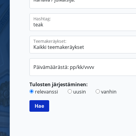
Hashtag:
Teemakeräykset:
Päivämäärästä: pp/kk/vvvv
Tulosten järjestäminen:
relevanssi
uusin
vanhin