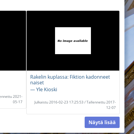
Rakelin kuplassa: Fiktion kadonneet
naiset
― Yle Kioski
lennettu 2021-
05-17
Julkaistu 2016-02-23 17:25:53 / Tallennettu 2017-
12-07
Näytä lisää