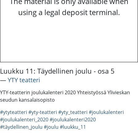
The material is only available when
using a legal deposit terminal.
Luukku 11: Täydellinen joulu - osa 5
―
YTY teatteri
YTY-teatterin joulukalenteri 2020 Yhteistyössä Ylivieskan
seudun kansalaisopisto
#ytyteatteri
#yty-teatteri
#yty_teatteri
#joulukalenteri
#joulukalenteri_2020
#joulukalenteri2020
#täydellinen_joulu
#joulu
#luukku_11