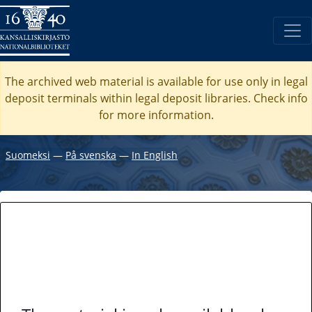
The archived web material is available for use only in legal
deposit terminals within legal deposit libraries. Check
info
for more information.
Suomeksi
―
På svenska
―
In English