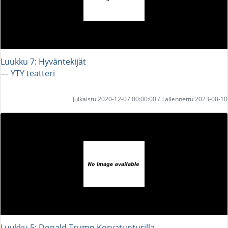
Luukku 7: Hyväntekijät
― YTY teatteri
Julkaistu 2020-12-07 00:00:00 / Tallennettu 2023-08-10
Luukku 5: Donald Trump Korvatunturilla