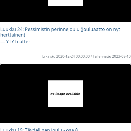
Luukku 24: Pessimistin perinnejoulu (Jouluaatto on nyt
herttainen)
― YTY teatteri
Julkaistu 2020-12-24 00:00:00 / Tallennettu 2023-08-10
Luukku 19: Täydellinen joulu - osa 8