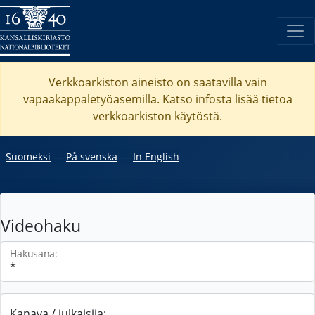
Verkkoarkiston aineisto on saatavilla vain
vapaakappaletyöasemilla. Katso
infosta
lisää tietoa
verkkoarkiston käytöstä.
Suomeksi
―
På svenska
―
In English
Videohaku
Hakusana:
Kanava / julkaisija: