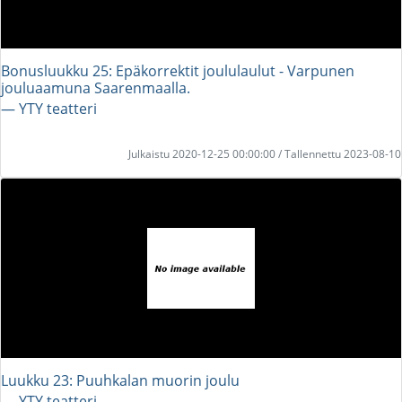
Bonusluukku 25: Epäkorrektit joululaulut - Varpunen
jouluaamuna Saarenmaalla.
― YTY teatteri
Julkaistu 2020-12-25 00:00:00 / Tallennettu 2023-08-10
Luukku 23: Puuhkalan muorin joulu
― YTY teatteri