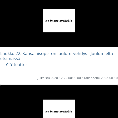
Luukku 22: Kansalaisopiston joulutervehdys - Joulumieltä
etsimässä
― YTY teatteri
Julkaistu 2020-12-22 00:00:00 / Tallennettu 2023-08-10