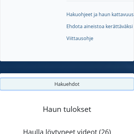
Hakuohjeet ja haun kattavuus
Ehdota aineistoa kerättäväksi
Viittausohje
Hakuehdot
Haun tulokset
Haulla löytyneet videot (26)