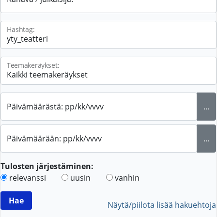
Hashtag:
Teemakeräykset:
Päivämäärästä: pp/kk/vvvv
...
Päivämäärään: pp/kk/vvvv
...
Tulosten järjestäminen:
relevanssi
uusin
vanhin
Näytä/piilota lisää hakuehtoja