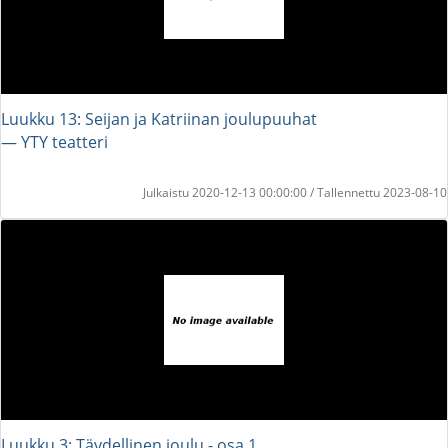
Luukku 13: Seijan ja Katriinan joulupuuhat
― YTY teatteri
Julkaistu 2020-12-13 00:00:00 / Tallennettu 2023-08-10
Luukku 3: Täydellinen joulu - osa 1