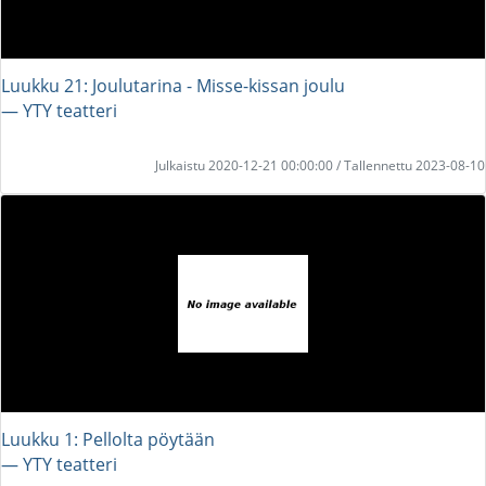
Luukku 21: Joulutarina - Misse-kissan joulu
― YTY teatteri
Julkaistu 2020-12-21 00:00:00 / Tallennettu 2023-08-10
Luukku 1: Pellolta pöytään
― YTY teatteri