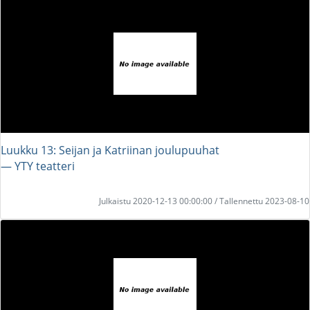
Luukku 13: Seijan ja Katriinan joulupuuhat
― YTY teatteri
Julkaistu 2020-12-13 00:00:00 / Tallennettu 2023-08-10