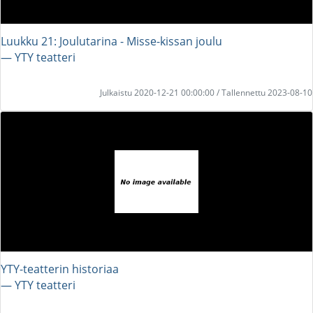
Luukku 21: Joulutarina - Misse-kissan joulu
― YTY teatteri
Julkaistu 2020-12-21 00:00:00 / Tallennettu 2023-08-10
YTY-teatterin historiaa
― YTY teatteri