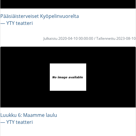
Pääsiäisterveiset Kyöpelinvuorelta
― YTY teatteri
Julkaistu 2020-04-10 00:00:00 / Tallennettu 2023-08-10
Luukku 6: Maamme laulu
― YTY teatteri