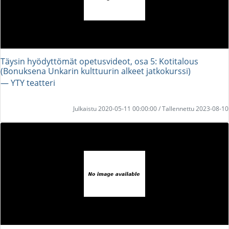
Täysin hyödyttömät opetusvideot, osa 5: Kotitalous
(Bonuksena Unkarin kulttuurin alkeet jatkokurssi)
― YTY teatteri
Julkaistu 2020-05-11 00:00:00 / Tallennettu 2023-08-10