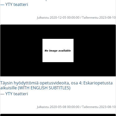
― YTY teatteri
Julkaistu 2020-12-05 00:00:00 / Tallennettu 2023-08-10
Täysin hyödyttömiä opetusvideoita, osa 4: Eskariopetusta
aikuisille (WITH ENGLISH SUBTITLES)
― YTY teatteri
Julkaistu 2020-05-08 00:00:00 / Tallennettu 2023-08-10