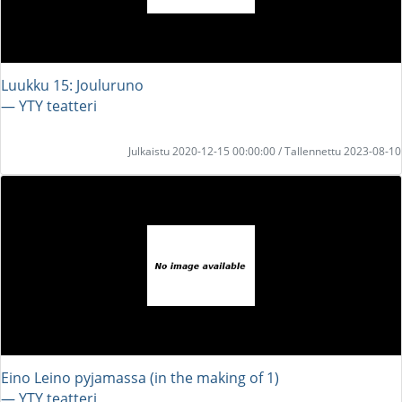
Luukku 15: Jouluruno
― YTY teatteri
Julkaistu 2020-12-15 00:00:00 / Tallennettu 2023-08-10
Eino Leino pyjamassa (in the making of 1)
― YTY teatteri