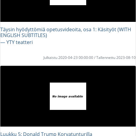
Täysin hyödyttömiä opetusvideoita, osa 1: Käsityöt (WITH
ENGLISH SUBTITLES)
― YTY teatteri
Julkaistu 2020-04-23 00:00:00 / Tallennettu 2023-08-10
Luukku 5: Donald Trump Korvatunturilla