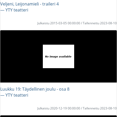
Veljeni, Leijonamieli - traileri 4
― YTY teatteri
Julkaistu 2015-03-05 00:00:00 / Tallennettu 2023-08-10
Luukku 19: Täydellinen joulu - osa 8
― YTY teatteri
Julkaistu 2020-12-19 00:00:00 / Tallennettu 2023-08-10