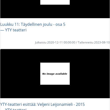
Luukku 11: Täydellinen joulu - osa 5
― YTY teatteri
Julkaistu 2020-12-11 00:00:00 / Tallennettu 2023-08-10
YTY-teatteri esittää: Veljeni Leijonamieli - 2015
― YTY teatteri