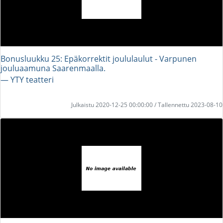
Bonusluukku 25: Epäkorrektit joululaulut - Varpunen
jouluaamuna Saarenmaalla.
― YTY teatteri
Julkaistu 2020-12-25 00:00:00 / Tallennettu 2023-08-10