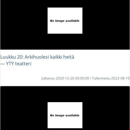
Luukku 20: Arkihuolesi kaikki heitä
― YTY teatteri
Julkaistu 2020-12-20 00:00:00 / Tallennettu 2023-08-10