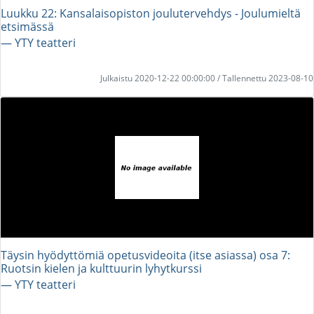
Luukku 22: Kansalaisopiston joulutervehdys - Joulumieltä
etsimässä
― YTY teatteri
Julkaistu 2020-12-22 00:00:00 / Tallennettu 2023-08-10
Täysin hyödyttömiä opetusvideoita (itse asiassa) osa 7:
Ruotsin kielen ja kulttuurin lyhytkurssi
― YTY teatteri