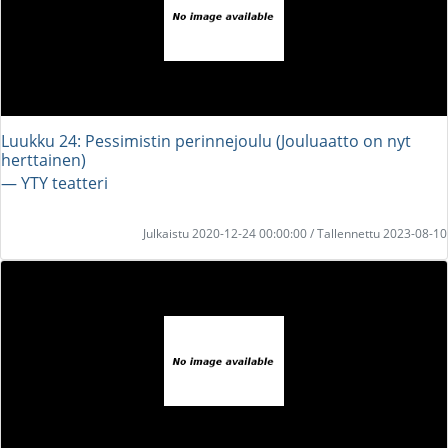
Luukku 24: Pessimistin perinnejoulu (Jouluaatto on nyt
herttainen)
― YTY teatteri
Julkaistu 2020-12-24 00:00:00 / Tallennettu 2023-08-10