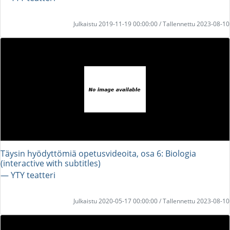
Julkaistu 2019-11-19 00:00:00 / Tallennettu 2023-08-10
Täysin hyödyttömiä opetusvideoita, osa 6: Biologia
(interactive with subtitles)
― YTY teatteri
Julkaistu 2020-05-17 00:00:00 / Tallennettu 2023-08-10