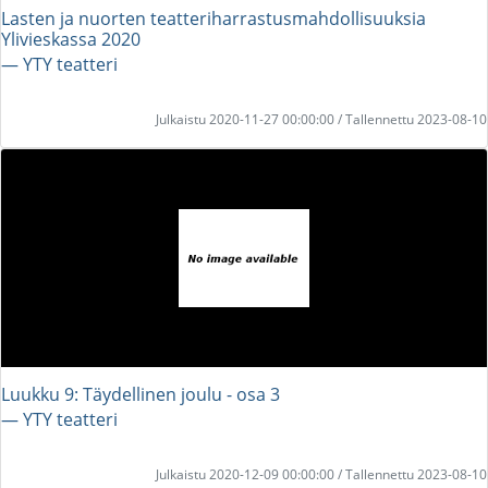
Lasten ja nuorten teatteriharrastusmahdollisuuksia
Ylivieskassa 2020
― YTY teatteri
Julkaistu 2020-11-27 00:00:00 / Tallennettu 2023-08-10
Luukku 9: Täydellinen joulu - osa 3
― YTY teatteri
Julkaistu 2020-12-09 00:00:00 / Tallennettu 2023-08-10