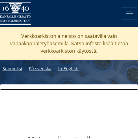
Verkkoarkiston aineisto on saatavilla vain
vapaakappaletyöasemilla. Katso
infosta
lisää tietoa
verkkoarkiston käytöstä.
Suomeksi
―
På svenska
―
In English