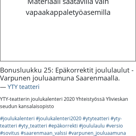
Materiaali saatavilla vain
vapaakappaletyöasemilla
Bonusluukku 25: Epäkorrektit joululaulut -
Varpunen jouluaamuna Saarenmaalla.
―
YTY teatteri
YTY-teatterin joulukalenteri 2020 Yhteistyössä Ylivieskan
seudun kansalaisopisto
#joulukalenteri
#joulukalenteri2020
#ytyteatteri
#yty-
teatteri
#yty_teatteri
#epäkorrekti
#joululaulu
#versio
#sovitus
#saarenmaan_valssi
#varpunen_jouluaamuna