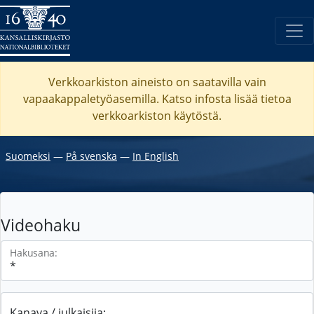
Verkkoarkiston aineisto on saatavilla vain
vapaakappaletyöasemilla. Katso
infosta
lisää tietoa
verkkoarkiston käytöstä.
Suomeksi
―
På svenska
―
In English
Videohaku
Hakusana:
Kanava / julkaisija: