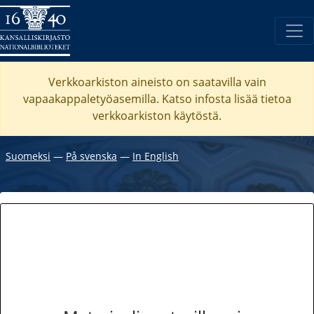
Verkkoarkiston aineisto on saatavilla vain
vapaakappaletyöasemilla. Katso
infosta
lisää tietoa
verkkoarkiston käytöstä.
Suomeksi
―
På svenska
―
In English