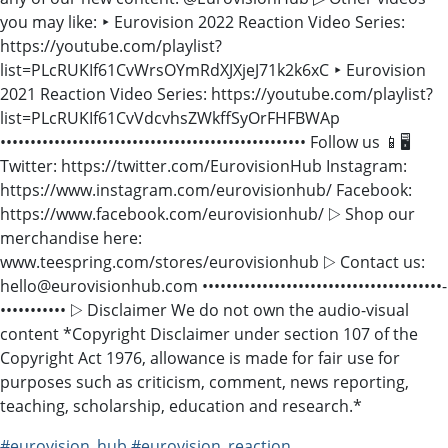
you may like: ‣ Eurovision 2022 Reaction Video Series:
https://youtube.com/playlist?
list=PLcRUKIf61CvWrsOYmRdXJXjeJ71k2k6xC ‣ Eurovision
2021 Reaction Video Series: https://youtube.com/playlist?
list=PLcRUKIf61CvVdcvhsZWkffSyOrFHFBWAp
••••••••••••••••••••••••••••••••••••••••­­­••••••••••• Follow us 📱🖥
Twitter: https://twitter.com/EurovisionHub Instagram:
https://www.instagram.com/eurovisionhub/ Facebook:
https://www.facebook.com/eurovisionhub/ ▷ Shop our
merchandise here:
www.teespring.com/stores/eurovisionhub ▷ Contact us:
hello@eurovisionhub.com ••••••••••••••••••••••••••••••••••••••••­­­
••••••••••• ▷ Disclaimer We do not own the audio-visual
content *Copyright Disclaimer under section 107 of the
Copyright Act 1976, allowance is made for fair use for
purposes such as criticism, comment, news reporting,
teaching, scholarship, education and research.*
#eurovision_hub
#eurovision_reaction