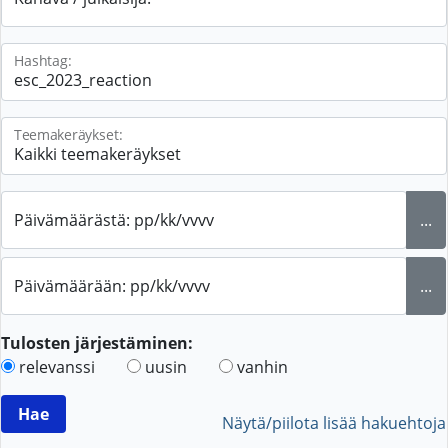
Hashtag:
Teemakeräykset:
Päivämäärästä: pp/kk/vvvv
...
Päivämäärään: pp/kk/vvvv
...
Tulosten järjestäminen:
relevanssi
uusin
vanhin
Näytä/piilota lisää hakuehtoja