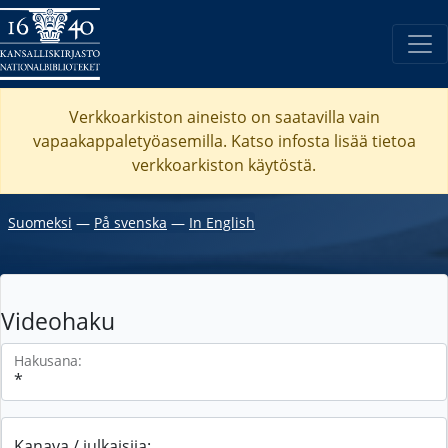
Verkkoarkiston aineisto on saatavilla vain
vapaakappaletyöasemilla. Katso
infosta
lisää tietoa
verkkoarkiston käytöstä.
Suomeksi
―
På svenska
―
In English
Videohaku
Hakusana:
Kanava / julkaisija: