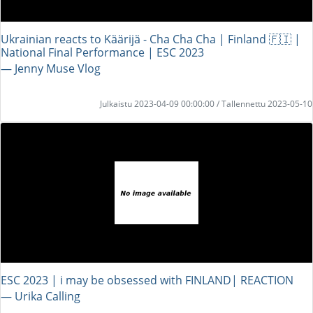
Ukrainian reacts to Käärijä - Cha Cha Cha | Finland 🇫🇮 |
National Final Performance | ESC 2023
― Jenny Muse Vlog
Julkaistu 2023-04-09 00:00:00 / Tallennettu 2023-05-10
ESC 2023 | i may be obsessed with FINLAND| REACTION
― Urika Calling