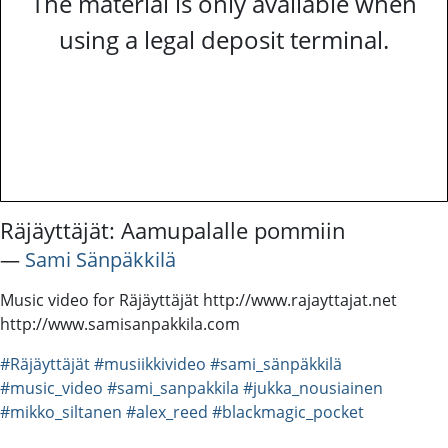
The material is only available when
using a legal deposit terminal.
Räjäyttäjät: Aamupalalle pommiin
―
Sami Sänpäkkilä
Music video for Räjäyttäjät http://www.rajayttajat.net
http://www.samisanpakkila.com
#Räjäyttäjät
#musiikkivideo
#sami_sänpäkkilä
#music_video
#sami_sanpakkila
#jukka_nousiainen
#mikko_siltanen
#alex_reed
#blackmagic_pocket