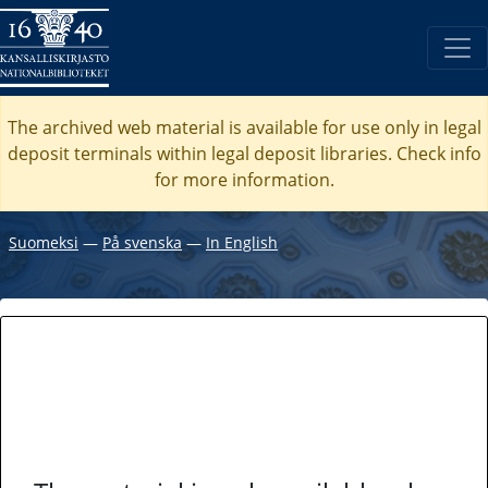
The archived web material is available for use only in legal
deposit terminals within legal deposit libraries. Check
info
for more information.
Suomeksi
―
På svenska
―
In English