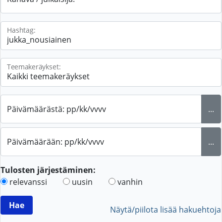
Hashtag:
Teemakeräykset:
Päivämäärästä: pp/kk/vvvv
...
Päivämäärään: pp/kk/vvvv
...
Tulosten järjestäminen:
relevanssi
uusin
vanhin
Näytä/piilota lisää hakuehtoja