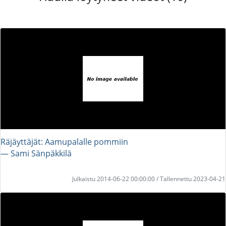
Räjäyttäjät: Aamupalalle pommiin
― Sami Sänpäkkilä
Julkaistu 2014-06-22 00:00:00 / Tallennettu 2023-04-21