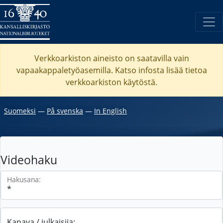
Verkkoarkiston aineisto on saatavilla vain
vapaakappaletyöasemilla. Katso
infosta
lisää tietoa
verkkoarkiston käytöstä.
Suomeksi
―
På svenska
―
In English
Videohaku
Hakusana:
Kanava / julkaisija: