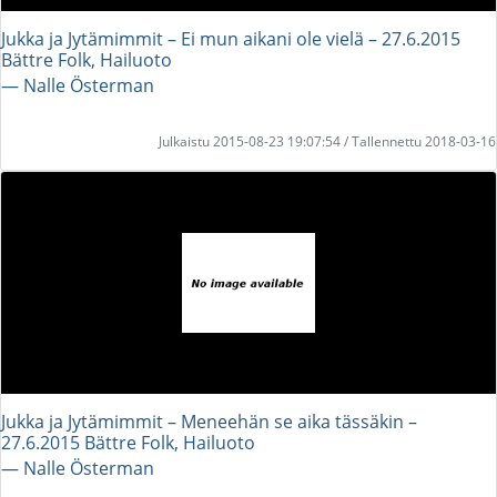
Jukka ja Jytämimmit – Ei mun aikani ole vielä – 27.6.2015
Bättre Folk, Hailuoto
― Nalle Österman
Julkaistu 2015-08-23 19:07:54 / Tallennettu 2018-03-16
Jukka ja Jytämimmit – Meneehän se aika tässäkin –
27.6.2015 Bättre Folk, Hailuoto
― Nalle Österman