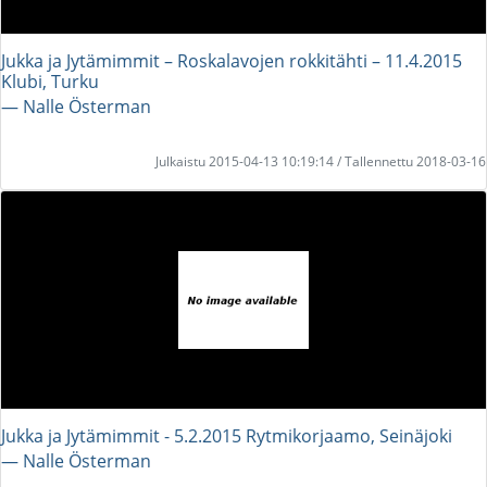
Jukka ja Jytämimmit – Roskalavojen rokkitähti – 11.4.2015
Klubi, Turku
― Nalle Österman
Julkaistu 2015-04-13 10:19:14 / Tallennettu 2018-03-16
Jukka ja Jytämimmit - 5.2.2015 Rytmikorjaamo, Seinäjoki
― Nalle Österman